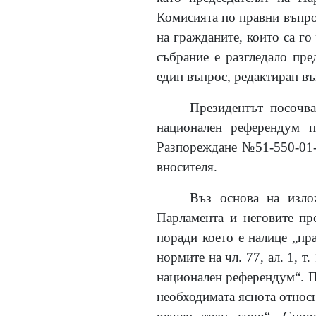
Комисията по правни въпро
на гражданите, които са го
събрание е разгледало пр
един въпрос, редактиран въ
Президентът посочва
национален референдум п
Разпореждане №51-550-01-3
вносителя.
Въз основа на излож
Парламента и неговите пр
поради което е налице „пр
нормите на чл. 77, ал. 1, т
национален референдум“. Пос
необходимата яснота относн