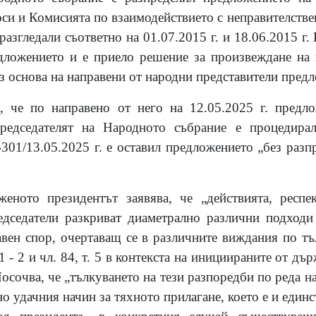
си и Комисията по взаимодействието с неправителстве
 разгледали съответно на 01.07.2015 г. и 18.06.2015 г.
едложението и е приело решение за произвеждане на
з основа на направени от народни представители пред
, че по направено от него на 12.05.2025 г. предл
редседателят на Народното събрание е процедирал
01/13.05.2025 г. е оставил предложението „без разпр
еното президентът заявява, че „действията, респе
едседатели разкриват диаметрално различни подходи
авен спор, очертаващ се в различните виждания по тъ
. 1 - 2 и чл. 84, т. 5 в контекста на инициираните от д
очва, че „тълкуването на тези разпоредби по реда на ч
о удачния начин за тяхното прилагане, което е и един