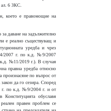
 ал. 6 ЗКС.
он, което е правомощие на
 за даване на задължително
ли е реално съществуващ и
итуционната уредба и чрез
4/2007 г. по к.д. №9/2007
к.д. №11/2019 г.). В случая
чна правна уредба относно
а произнасяне по въпрос от
 закон да го сезира. Според
 г. по к.д. №9/2004 г. и от
в Конституцията обуславя
 реален правен проблем се
страна на председателя на