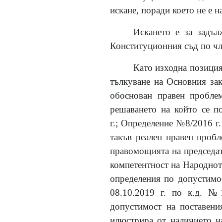
искане, поради което не е н
Искането е за задъл
Конституционния съд по чл. 
Като изходна позиция
тълкуване на Основния за
обоснован правен проблем
решаването на който се п
г.; Определение №8/2016 г.
такъв реален правен проб
правомощията на председат
компетентност на Народното
определения по допустимост
08.10.2019 г. по к.д. №
допустимост на поставени
илюстрира от наличието н