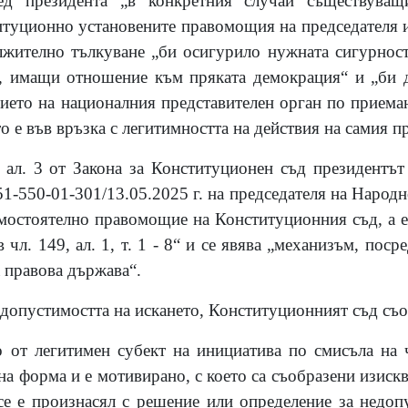
ед президента „в конкретния случай съществуващ
итуционно установените правомощия на председателя и
лжително тълкуване „би осигурило нужната сигурност
, имащи отношение към пряката демокрация“ и „би д
вието на националния представителен орган по приема
то е във връзка с легитимността на действия на самия п
 ал. 3 от Закона за Конституционен съд президентът
550-01-301/13.05.2025 г. на председателя на Народно
амостоятелно правомощие на Конституционния съд, а е
 чл. 149, ал. 1, т. 1 - 8“ и се явява „механизъм, пос
 правова държава“.
о допустимостта на искането, Конституционният съд съ
о от легитимен субект на инициатива по смисъла на 
на форма и е мотивирано, с което са съобразени изисква
е е произнасял с решение или определение за недоп