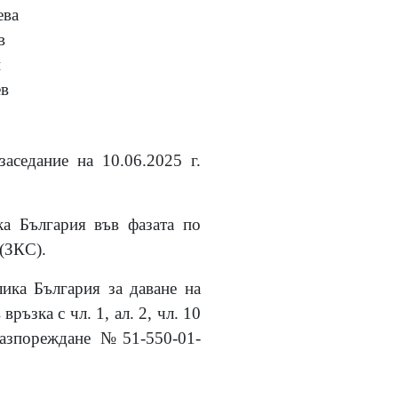
ева
в
и
в
заседание на 10.06.2025 г.
ка България във фазата по
 (ЗКС).
лика България за даване на
в връзка с
чл. 1, ал. 2, чл. 10
Разпореждане №51-550-01-