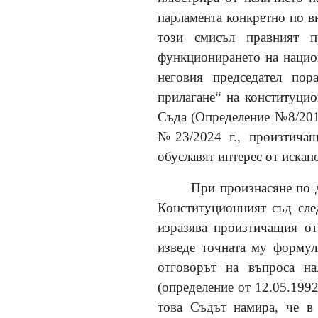
парламента конкретно по в
този смисъл правният п
функционирането на национ
неговия председател пор
прилагане“ на конституцио
Съда (Определение №8/2016
№23/2024 г., произтичащ
обуславят интерес от искан
При произнасяне по д
Конституционният съд сле
изразява произтичащия от
изведе точната му формул
отговорът на въпроса на
(определение от 12.05.1992
това Съдът намира, че в