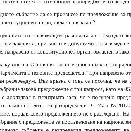
сочените конституционни разпоредби се отнася до с
ото събрание да се произнесе по предложение за п
онституционен орган, овластен в закон?
онните си правомощия разполага ли председателят
а изискванията, при които е допустимо произвеждане
, направено от конституционен орган, овластен в зако
ълкуване на Основния закон е обоснована с твърдени
Парламента и неговите председатели“ при направено о
н референдум. Във връзка с това се посочва, че на 2
ъбрание такова предложение с три въпроса, като на 05.
е докладвал в пленарната зала, че е получено пред
ите законопроекти) са разпределени. С Указ №201/0
ие, поради което предложението не е разгледано. На 
ъбрание с предложение за произвеждане на национален
ародното събрание е разпределил предложението на