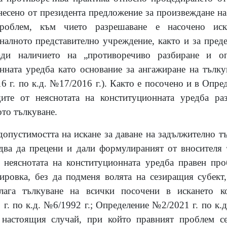
несено от президента предложение за произвеждане н
роблем, към чието разрешаване е насочено иск
алното представително учреждение, както и за преде
ади наличието на „противоречиво разбиране и о
нната уредба като основание за ангажиране на тълку
 г. по к.д. №17/2016 г.). Както е посочено и в Опред
ите от неяснотата на конституционната уредба р
ото тълкуване.
опустимостта на искане за даване на задължително т
два да прецени и дали формулираният от вносителя 
 неяснотата на конституционната уредба правен про
ировка, без да подменя волята на сезиращия субект,
лага тълкуване на всички посочени в искането к
 г. по к.д. №6/1992 г.; Определение №2/2021 г. по к.д
 настоящия случай, при който правният проблем се