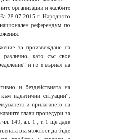
ните организации и жалбите
 На 28.07.2015 г. Народното
 национален референдум по
ложения.
ожение за произвеждане на
 различно, като със свое
еделение“ и го е върнал на
ктивно и бездействията на
 към идентични ситуации“,
лкуването и прилагането на
ържавните глави процедури за
л. 149, ал. 1 , т. 1 ще даде
ствената възможност да бъде