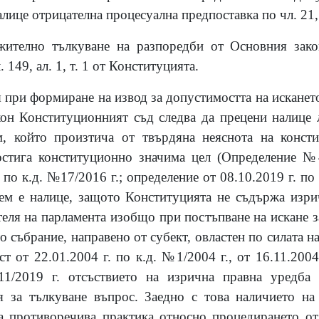
алице отрицателна процесуална предпоставка по чл. 21,
жително тълкуване на разпоредби от Основния зак
149, ал. 1, т. 1 от Конституцията.
 при формиране на извод за допустимостта на искането
кон Конституционният съд следва да прецени налице 
, който произтича от твърдяна неяснота на конст
остига конституционно значима цел (Определение №
 по к.д. №17/2016 г.; определение от 08.10.2019 г. по 
лем е налице, защото Конституцията не съдържа изри
еля на парламента изобщо при постъпване на искане з
 събрание, направено от субект, овластен по силата на
 от 22.01.2004 г. по к.д. №1/2004 г., от 16.11.2004
11/2019 г. отсъствието на изрична правна уредба 
я за тълкуване въпрос. Заедно с това наличието на
а противоречива практика относно процедирането от 