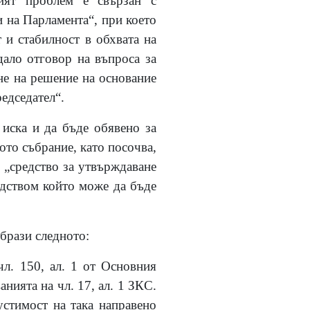
ият проблем е свързан с
 на Парламента“, при което
 и стабилност в обхвата на
ало отговор на въпроса за
не на решение на основание
редседател“.
 иска и да бъде обявено за
то събрание, като посочва,
 „средство за утвърждаване
редством който може да бъде
образи следното:
чл. 150, ал. 1 от Основния
нията на чл. 17, ал. 1 ЗКС.
устимост на така направено