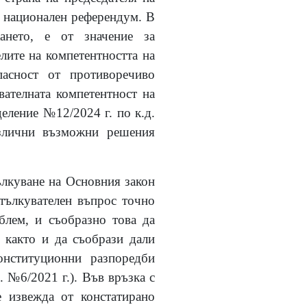
а национален референдум. В
ането, е от значение за
лите на компетентността на
пасност от противоречиво
вателната компетентност на
еление №12/2024 г. по к.д.
азлични възможни решения
ълкуване на Основния закон
тълкувателен въпрос точно
блем, и съобразно това да
 както и да съобрази дали
онституционни разпоредби
. №6/2021 г.). Във връзка с
 извежда от констатирано