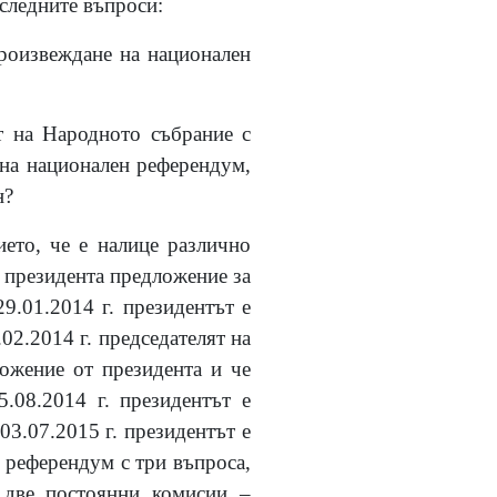
ледните въпроси:
роизвеждане на национален
 на Народното събрание с
 на национален референдум,
н?
ето, че е налице различно
т президента предложение за
9.01.2014 г. президентът е
02.2014 г. председателят на
ложение от президента и че
5.08.2014 г. президентът е
03.07.2015 г. президентът е
 референдум с три въпроса,
 две постоянни комисии –