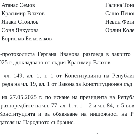
Атанас Семов
Галина Тон
Красимир Влахов
Сашо Пено
Янаки Стоилов
Невин Фет
Соня Янкулова
Орлин Коле
Борислав Белазелков
-протоколиста Гергана Иванова разгледа в закрито 
25 г., докладвано от съдия Красимир Влахов.
 чл. 149, ал. 1, т. 1 от Конституцията на Републи
реда на чл. 19, ал. 1 от Закона за Конституционен съд
 на 27.05.2025 г. по искане на президента на Репуб
азпоредбите на чл. 77, ал. 1, т. 1 – 2 и чл. 84, т. 5 въ
Конституцията и за обявяване на нищожност на 
едателя на Народното събрание.