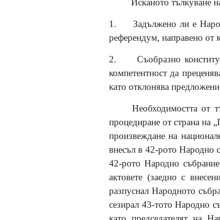
Исканото тълкуване на по
1. Задължено ли е Народн
референдум, направено от к
2. Съобразно конституци
компетентност да преценяв
като отклонява предложение
Необходимостта от т
процедиране от страна на „
произвеждане на национале
внесъл в 42-рото Народно с
42-рото Народно събрание 
актовете (заедно с внесен
разпуснал Народното събран
сезирал 43-тото Народно с
като председателят на Н