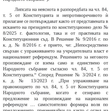
Липсата на неяснота в разпоредбата на чл. 84,
т. 5 от Конституцията и непротиворечивото ѝ
прилагане се потвърждават както от представената в
искането на президента по конституционно дело №
8/2025 г. фактология, така и от практиката на
Конституционния съд. В Решение № 9/2016 г. по
к. д. № 8/2016 г. е прието, че: „Непосредствено
свързан с упражняването на учредителната власт е
националният референдум
. Решението за неговото
произвеждане се взема само и единствено от
Народното събрание съгласно чл. 84, т. 5 от
Конституцията.“ Според Решение № 3/2024 г. по
к. д. № 13/2023 г. „При упражняване на
правомощието по чл. 84, т. 5 от Конституцията
Народното събрание, когато е сезирано с
предложение за произвеждане на национален
референдум … самостоятелно формира воля по
предложението, преценявайки го както с оглед на