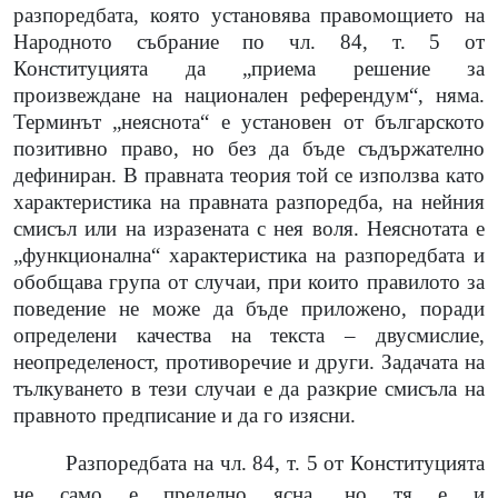
разпоредбата, която установява правомощието на
Народното събрание по чл. 84, т. 5 от
Конституцията да „приема решение за
произвеждане на национален референдум“, няма.
Терминът „неяснота“ е установен от българското
позитивно право, но без да бъде съдържателно
дефиниран. В правната теория той се използва като
характеристика на правната разпоредба, на нейния
смисъл или на изразената с нея воля. Неяснотата е
„функционална“ характеристика на разпоредбата и
обобщава група от случаи, при които правилото за
поведение не може да бъде приложено, поради
определени качества на текста – двусмислие,
неопределеност, противоречие и други. Задачата на
тълкуването в тези случаи е да разкрие смисъла на
правното предписание и да го изясни.
Разпоредбата на чл. 84, т. 5 от Конституцията
не само е пределно ясна, но тя е и