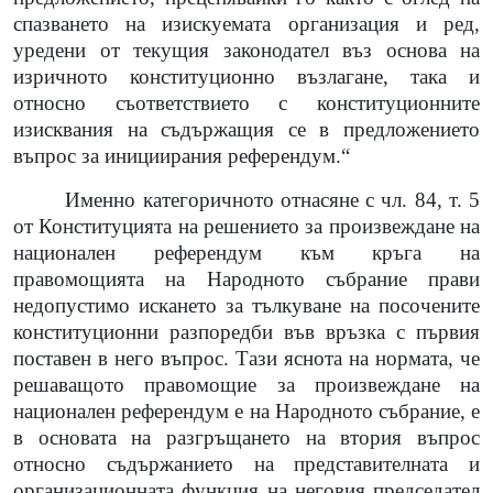
спазването на изискуемата организация и ред,
уредени от текущия законодател въз основа на
изричното конституционно възлагане, така и
относно съответствието с конституционните
изисквания на съдържащия се в предложението
въпрос за инициирания референдум.“
Именно категоричното отнасяне с чл. 84, т. 5
от Конституцията на решението за произвеждане на
национален референдум към кръга на
правомощията на Народното събрание прави
недопустимо искането за тълкуване на посочените
конституционни разпоредби във връзка с първия
поставен в него въпрос. Тази яснота на нормата, че
решаващото правомощие за произвеждане на
национален референдум е на Народното събрание, е
в основата на разгръщането на втория въпрос
относно съдържанието на представителната и
организационната функция на неговия председател