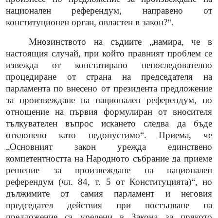
национален референдум, направено от
конституционен орган, овластен в закон?“.
Мнозинството на съдиите „намира, че в
настоящия случай, при който правният проблем се
извежда от констатирано непоследователно
процедиране от страна на председателя на
парламента по внесено от президента предложение
за произвеждане на национален референдум, по
отношение на първия формулиран от вносителя
тълкувателен въпрос искането следва да бъде
отклонено като недопустимо“. Приема, че
„Основният закон урежда единствено
компетентността на Народното събрание да приеме
решение за произвеждане на национален
референдум (чл. 84, т. 5 от Конституцията)“, но
дължимите от самия парламент и неговия
председател действия при постъпване на
предложение са уредени в Закона за прякото