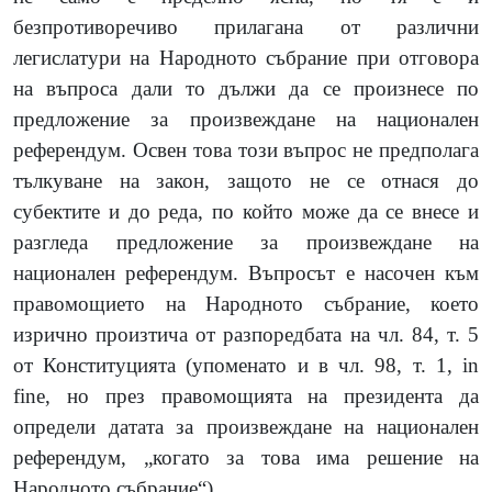
безпротиворечиво прилагана от различни
легислатури на Народното събрание при отговора
на въпроса дали то дължи да се произнесе по
предложение за произвеждане на национален
референдум. Освен това този въпрос не предполага
тълкуване на закон, защото не се отнася до
субектите и до реда, по който може да се внесе и
разгледа предложение за произвеждане на
национален референдум. Въпросът е насочен към
правомощието на Народното събрание, което
изрично произтича от разпоредбата на чл. 84, т. 5
от Конституцията (упоменато и в чл. 98, т. 1,
in
fine
, но през правомощията на президента да
определи датата за произвеждане на национален
референдум, „когато за това има решение на
Народното събрание“).