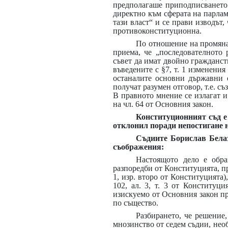
предполагаше приподписването 
директно към сферата на парлам
тази власт“ и се прави изводът,
противоконституционна.
По отношение на промянат
приема, че „последователното
съвет да имат двойно гражданст
въведените с §7, т. 1 изменения
останалите основни държавни о
получат разумен отговор, т.е. с
В правното мнение се излагат 
на чл. 64 от Основния закон.
Конституционният съд е 
отклонил поради непостигане н
Съдиите Борислав Белаз
съображения:
Настоящото дело е обра
разпоредби от Конституцията, пр
1, изр. второ от Конституцията)
102, ал. 3, т. 3 от Конституц
изискуемо от Основния закон пр
по същество.
Разбирането, че решение,
мнозинство от седем съдии, необ