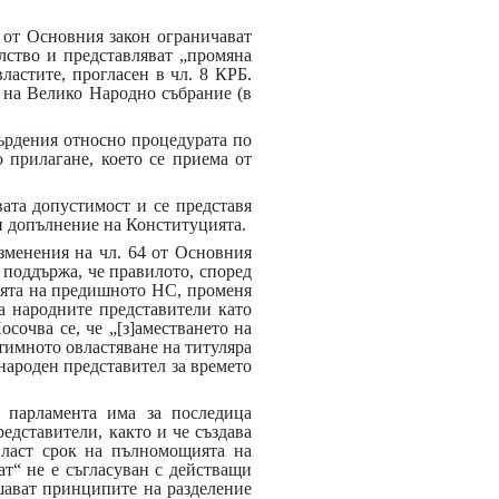
5 от Основния закон ограничават
лство и представляват „промяна
ластите, прогласен в чл. 8 КРБ.
т на Велико Народно събрание (в
ърдения относно процедурата по
 прилагане, което се приема от
ата допустимост и се представя
 и допълнение на Конституцията.
зменения на чл. 64 от Основния
ят поддържа, че правилото, според
ията на предишното НС, променя
а народните представители като
осочва се, че „[з]аместването на
тимното овластяване на титуляра
 народен представител за времето
а парламента има за последица
едставители, както и че създава
власт срок на пълномощията на
т“ не е съгласуван с действащи
шават принципите на разделение