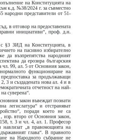
 допълнение на Конституцията на
ъм к.д. №38/2024 г. за съвместно
55 народни представители от 51-
ъд, в отговор на предоставената
равни инициативи“, проф. д.н.
а с §3 ЗИД на Конституцията, в
личието на пасивно избирателно
же да възпрепятства народният
спектива да ерозира българския
чл. 99, ал. 5 от Основния закон,
 нормалното функциониране на
т предпоставка за продължаващи
, 3 и създадената нова ал. 4 и в
демократичната отчетност на най-
 на суверена“.
Основния закон въвеждат познати
на легислатура“ и отстраняват
ройство“, поради което не са
, изр. второ от Основния закон,
8, т. 3 и чл. 4, ал. 1. Професор
он навлизат „в правомощията на
 държавният глава“. В правното
кане на Народното събрание не