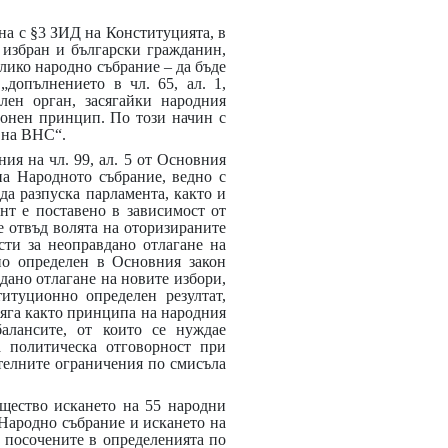
ена с §3 ЗИД на Конституцията, в
е избран и български гражданин,
лико народно събрание – да бъде
допълнението в чл. 65, ал. 1,
лен орган, засягайки народния
ионен принцип. По този начин с
 на ВНС“.
ия на чл. 99, ал. 5 от Основния
на Народното събрание, ведно с
а разпуска парламента, както и
нт е поставено в зависимост от
е отвъд волята на оторизираните
сти за неоправдано отлагане на
но определен в Основния закон
дано отлагане на новите избори,
итуционно определен резултат,
сяга както принципа на народния
балансите, от които се нуждае
а политическа отговорност при
телните ограничения по смисъла
ъщество искането на 55 народни
 Народно събрание и искането на
 посочените в определенията по