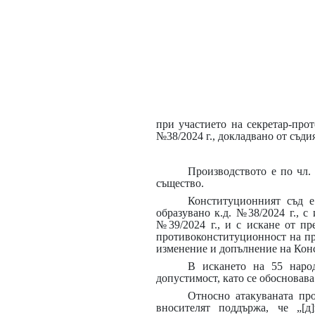
при участието на секретар-прот
№38/2024 г., докладвано от съди
Производството е по чл. 
същество.
Конституционният съд 
образувано к.д. №38/2024 г., с
№39/2024 г., и с искане от п
противоконституционност на про
изменение и допълнение на Конст
В искането на 55 народ
допустимост, като се обосновав
Относно атакуваната про
вносителят поддържа, че „[д