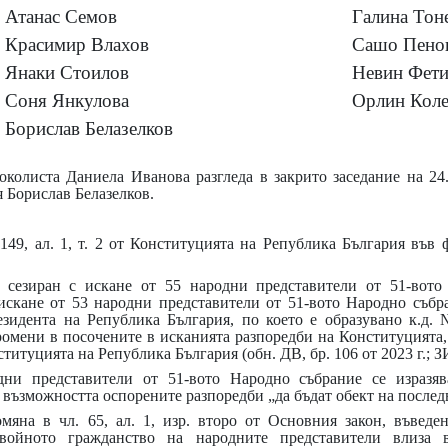
Атанас Семов
Галина Тон
Красимир Влахов
Сашо Пено
Янаки Стоилов
Невин Фет
Соня Янкулова
Орлин Коле
Борислав Белазелков
околиста Даниела Иванова разгледа в закрито заседание на 24
я Борислав Белазелков.
149, ал. 1, т. 2 от Конституцията на Република България във 
е сезиран с искане от
55 народни представители от 51-вото
 искане от 53 народни представители от 51-вото Народно събра
резидента
на Република България, по което е образувано к.д. №
мени в посочените в исканията разпоредби на Конституцията, 
итуцията на Република България (обн. ДВ, бр. 106 от 2023 г.; 
ни представители от 51-вото Народно събрание се изразяв
а възможността оспорените разпоредби „да бъдат обект на после
мяна в чл. 65, ал. 1, изр. второ от Основния закон, въвед
]войното гражданство на народните представители влиза