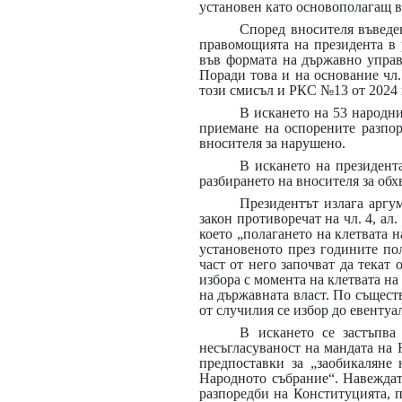
установен като основополагащ в ч
Според вносителя въведен
правомощията на президента в 
във формата на държавно управл
Поради това и на основание чл.
този смисъл и РКС №13 от 2024 г.
В искането на 53 народн
приемане на оспорените разпор
вносителя за нарушено.
В искането на президент
разбирането на вносителя за обх
Президентът излага аргу
закон противоречат на чл. 4, ал.
което „полагането на клетвата
установеното през годините по
част от него започват да текат 
избора с момента на клетвата н
на държавната власт. По съществ
от случилия се избор до евентуа
В искането се застъпва
несъгласуваност на мандата на 
предпоставки за „заобикаляне
Народното събрание“. Навеждат
разпоредби на Конституцията, 