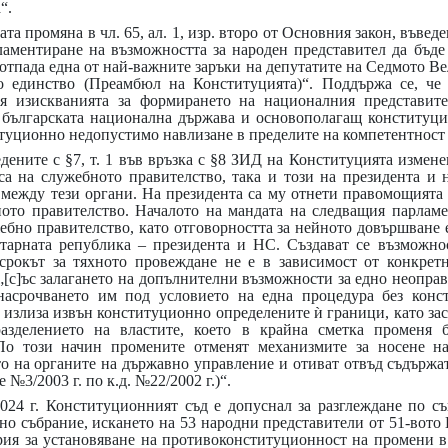
“.
а промяна в чл. 65, ал. 1, изр. второ от Основния закон, въвед
гламентиране на възможността за народен представител да бъд
 отпада една от най-важните заръки на депутатите на Седмото Ве
 единство (Преамбюл на Конституцията)“. Поддържа се, че „
я изискванията за формирането на националния представите
 българската национална държава и основополагащ конституц
итуционно недопустимо навлизане в пределите на компетентност
дените с §7, т. 1 във връзка с §8 ЗИД на Конституцията изменен
уса на служебното правителство, така и този на президента и 
между тези органи. На президента са му отнети правомощията д
ното правителство. Началото на мандата на следващия парламе
ебно правителство, като отговорността за нейното довършване 
тарната република – президента и НС. Създават се възможно
 срокът за тяхното провеждане не е в зависимост от конкрет
„[с]ъс залагането на допълнителни възможности за едно неоправ
насрочването им под условието на една процедура без конст
 излиза извън конституционно определените ѝ граници, като за
разделението на властите, което в крайна сметка променя 
По този начин промените отменят механизмите за носене н
 на органите на държавно управление и отиват отвъд съдържа
е №3/2003 г. по к.д. №22/2002 г.)“.
2024 г. Конституционният съд е допуснал за разглеждане по с
но събрание, искането на 53 народни представители от 51-вото
рия за установяване на противоконституционност на промени в