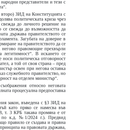
 народни представители и тези с
та“.
р. второ) ЗИД на Конституцията с
еодолява политическата криза чрез
е свежда до личното решение на
о се свежда до възможността да
ната държава правителството се
рламента. Загубата на доверие в
ормиране на правителството да се
ва негово правомощие прехвърли
а легитимност“. В искането се
е носи политическа отговорност
ел, а той от своя страна – пред
нистър освен при негова оставка
каз служебното правителство, но
орност на отделен министър“.
 съображения относно неговата
елната процесуална предпоставка
вния закон, въведена с §3 ЗИД на
 тъй като пряко се намесва във
, т. 3 КРБ такава промяна е от
по к.д. №1/2024 г.). Предвид
ващо правило се създава и правна
 принципа на правовата държава,