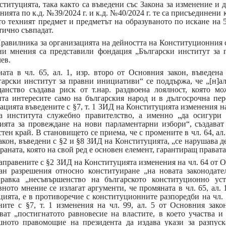
титуцията, така както са въведени със Закона за изменение и
ията по к.д. №39/2024 г. и к.д. №40/2024 г. те са присъединени к
то техният предмет и предметът на образуваното по искане на 
тично съвпадат.
Правилника за организацията на дейността на Конституционния с
ни мнения са представили фондация „Български институт за п
ев.
та в чл. 65, ал. 1, изр. второ от Основния закон, въведен
арски институт за правни инициативи“ се поддържа, че „[н]а
анство създава риск от т.нар. раздвоена лоялност, която мо
ита интересите само на българския народ и в дългосрочна пер
ията въведените с §7, т. 1 ЗИД на Конституцията изменения на 
на института служебно правителство, а именно „да осигури
ията за провеждане на нови парламентарни избори“, създава
ен край. В становището се приема, че с промените в чл. 64, ал. 2
я закон, въведени с §2 и §8 ЗИД на Конституцията, „се нарушава 
раната, която на свой ред е основен елемент, гарантиращ правата
правените с §2 ЗИД на Конституцията изменения на чл. 64 от 
ан разрешения относно конституиране „на новата законодател
равка „несъвършенство на българското конституционно уст
ото мнение се излагат аргументи, че промяната в чл. 65, ал. 1
ята, е в противоречие с конституционните разпоредби на чл. 15
ите с §7, т. 1 изменения на чл. 99, ал. 5 от Основния зак
ват „постигнатото равновесие на властите, в което участва и
шното правомощие на президента да издава укази за разпус