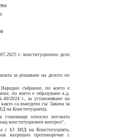
ева
в
и
в
.07.2025 г. конституционно дело
фазата за решаване на делото по
 Народно събрание, по което е
ние, по което е образувано к.д.
40/2024 г., за установяване на
както са въведени със Закона за
ЗИД на Конституцията).
а становище относно неговата
дващ конституционен контрол“.
ена с §3 ЗИД на Конституцията,
 във вътрешно противоречие с