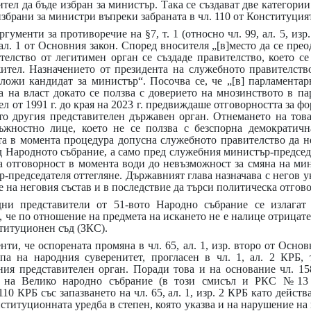
тел да бъде избран за министър. Така се създават две категории
збрани за министри въпреки забраната в чл. 110 от Конституция
ргументи за противоречие на §7, т. 1 (относно чл. 99, ал. 5, из
. 4, ал. 1 от Основния закон. Според вносителя „[в]место да се пр
телство от легитимен орган се създаде правителство, което с
тел. Назначението от президента на служебното правителств
аложи кандидат за министър“. Посочва се, че „[в] парламентар
 на власт докато се ползва с доверието на мнозинството в па
 от 1991 г. до края на 2023 г. предвиждаше отговорността за ф
то другия представителен държавен орган. Отнемането на то
ъжностно лице, което не се ползва с безспорна демократичн
та в момента процедура допусна служебното правителство да н
д Народното събрание, а само пред служебния министър-председат
а отговорност в момента води до невъзможност за смяна на ми
-председателя оттегляне. Държавният глава назначава с негов у
 на неговия състав и в последствие да търси политическа отгов
ни представители от 51-вото Народно събрание се излагат
а, че по отношение на предмета на искането не е налице отрицат
нституционен съд (ЗКС).
нти, че оспорената промяна в чл. 65, ал. 1, изр. второ от Осно
па на народния суверенитет, прогласен в чл. 1, ал. 2 КРБ,
я представителен орган. Поради това и на основание чл. 158
т на Велико народно събрание (в този смисъл и РКС №13 
110 КРБ със запазването на чл. 65, ал. 1, изр. 2 КРБ като дейст
нституционната уредба в степен, която указва и на нарушение на