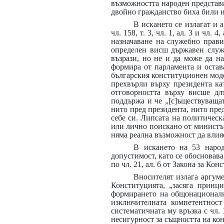
възможността народен представи
двойно гражданство биха били и
В искането се излагат и а
чл. 158, т. 3, чл. 1, ал. 3 и чл
назначаване на служебно прави
определен висш държавен служи
възрази, но не и да може да н
формира от парламента и остава
българския конституционен модел
прехвърли върху президента ка
отговорността върху висше дл
поддържа и че „[с]ъществуваща
нито пред президента, нито пре
себе си. Липсата на политическ
или лично поискано от министър
няма реална възможност да влияе
В искането на 53 народ
допустимост, като се обосновав
по чл. 21, ал. 6 от Закона за Ко
Вносителят излага аргуме
Конституцията, „засяга принци
формирането на общонационални
изключителната компетентнос
систематичната му връзка с чл. 
несигурност за същността на ко