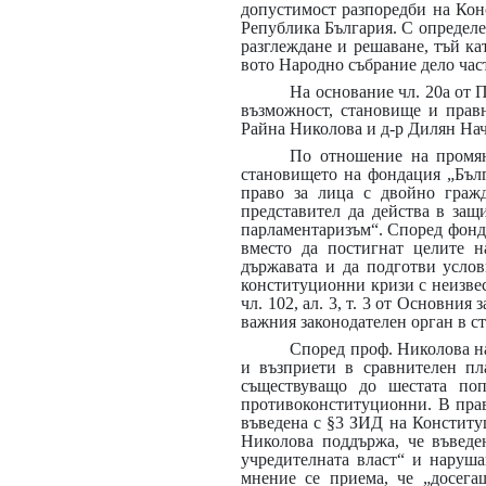
допустимост разпоредби на Конс
Република България. С определен
разглеждане и решаване, тъй ка
вото Народно събрание дело час
На основание чл. 20а от 
възможност, становище и прав
Райна Николова и д-р Дилян Нач
По отношение на промяна
становището на фондация „Бълг
право за лица с двойно гражд
представител да действа в защ
парламентаризъм“. Според фондац
вместо да постигнат целите 
държавата и да подготви услов
конституционни кризи с неизвест
чл. 102, ал. 3, т. 3 от Основни
важния законодателен орган в ст
Според проф. Николова на
и възприети в сравнителен пл
съществуващо до шестата поп
противоконституционни. В правн
въведена с §3 ЗИД на Конституци
Николова поддържа, че въведен
учредителната власт“ и наруша
мнение се приема, че „досега