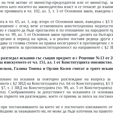
на тези актове от министър-председателя или от министър, з
ента като носител на законодателна власт и се отнасят до вза
 че промяната в чл. 102, ал. 3, т. 3 от Основния закон, въведена
а в чл. 65, ал. 1, изр. второ от Основния закон, въведена с §3
 решение с оглед вече установената конституционна недопуст
во е същото да бъде прогласено и по отношение на народните п
 на чл. 99, ал. 5 от Основния закон променят „ролята на българ
ргани в период на криза, а и реално поставя редица други 
ъздава се голяма степен на правна несигурност в противоречие с
и аргументи за противоконституционност на направените с §2 
разгледал искания със същия предмет и с Решение №13 от 26.0
а изискуемото от чл. 151, ал. 1 от Конституцията мнозинство
.
елков, Галина Тонева и Орлин Колев считат и трите искан
зувано по искания за повторно разглеждане на въпроса за 
иети с §2 ЗИД на Конституцията (чл. 64 от Конституцията), §3 З
, §7, т. 1 ЗИД на Конституцията (чл. 99, ал. 5 от Конституцията
ията). Съображенията за допустимост на исканията се основав
и първото им разглеждане, което се приема за липса на постан
 при постановяването на което не е постигнато изискваното от 
ходимо за уважаването му, не може да бъде източник на правото