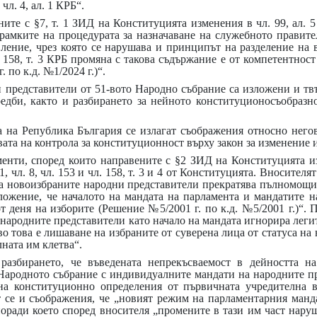
л. 4, ал. 1 КРБ“.
ите с §7, т. 1 ЗИД на Конституцията изменения в чл. 99, ал. 
рамките на процедурата за назначаване на служебното правите
ение, чрез която се нарушава и принципът на разделение на в
 158, т. 3 КРБ промяна с такова съдържание е от компетентнос
 по к.д. №1/2024 г.)“.
и представители от 51-вото Народно събрание са изложени и тв
едби, както и разбирането за нейното конституционосъобразно
а на Република България се излагат съображения относно негов
вата на контрола за конституционност върху закон за изменение
менти, според които направените с §2 ЗИД на Конституцията и
 1, чл. 8, чл. 153 и чл. 158, т. 3 и 4 от Конституцията. Вносител
 на новоизбраните народни представители прекратява пълномощ
ложение, че началото на мандата на парламента и мандатите н
от деня на изборите (Решение №5/2001 г. по к.д. №5/2001 г.)“. П
а народните представители като начало на мандата игнорира леги
о това е лишаване на избраните от суверена лица от статуса на
лната им клетва“.
 разбирането, че въведената непрекъсваемост в дейността н
Народното събрание с индивидуалните мандати на народните пр
 на конституционно определения от първичната учредителна 
 се и съображения, че „новият режим на парламентарния манда
поради което според вносителя „промените в тази им част нару