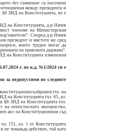
ащото без съмнение са насочени
имоотношения между президента и
 с §8 ЗИД на Конституцията, не е
 ЗИД на Конституцията, д-р Начев
имост членове на Министерския
редставители“. Според д-р Начев
ския президент и мястото му сред
въпроси, които трудно могат да
 принципа на правовата държава“.
ЗИД на Конституцията изменения
7.2024 г. по к.д. №1/2024 ги е
ия за недопустими по следните
конституционосъобразността на
ИД на Конституцията (чл. 65, ал.
) и §8 ЗИД на Конституцията (чл.
ат на непостигнато мнозинство,
овен акт на Конституционния съд
чл. 151, ал. 1 от Конституцията
 и не поражда действие, тъй като