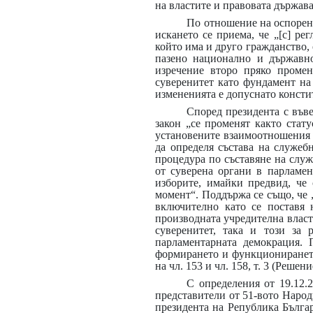
на властите и правовата държава
По отношение на оспоренат
искането се приема, че „[с] ре
който има и друго гражданство,
пазено национално и държавно
изречение второ пряко промен
суверенитет като фундамент на
измененията е допуснато конст
Според президента с въве
закон „се променят както стат
установените взаимоотношения 
да определя състава на служеб
процедура по съставяне на служ
от суверена органи в парламен
изборите, имайки предвид, че
момент“. Поддържа се също, че 
включително като се поставя 
производната учредителна власт
суверенитет, така и този за 
парламентарната демокрация. 
формирането и функционирането
на чл. 153 и чл. 158, т. 3 (Решени
С определения от 19.12.
представители от 51-вото Народ
президента на Република Бълга