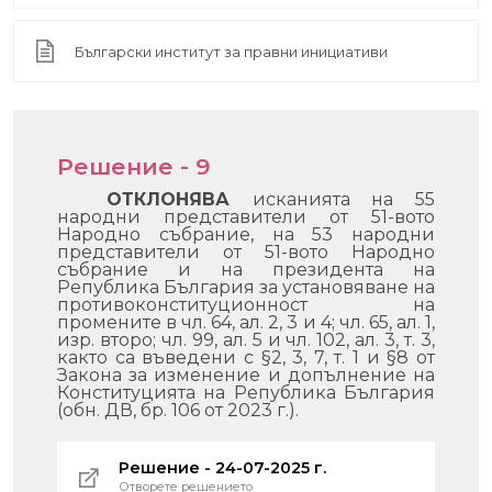
Български институт за правни инициативи
Решение - 9
ОТКЛОНЯВА
исканията на
55
народни представители от 51-вото
Народно събрание, на 53 народни
представители от 51-вото Народно
събрание и на президента на
Република България
за установяване на
противоконституционност на
промените в чл. 64, ал. 2, 3 и 4; чл. 65, ал. 1,
изр. второ; чл. 99, ал. 5 и чл. 102, ал. 3, т. 3,
както са въведени с §2, 3, 7, т. 1 и §8 от
Закона за изменение и допълнение на
Конституцията на Република България
(обн. ДВ, бр. 106 от 2023 г.).
Решение - 24-07-2025 г.
Отворете решението