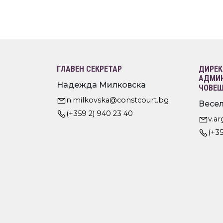
ГЛАВЕН СЕКРЕТАР
ДИРЕК
АДМИН
Надежда Милковска
ЧОВЕШ
n.milkovska@constcourt.bg
Весел
(+359 2) 940 23 40
v.a
(+35