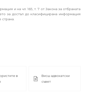
мация и на чл. 165, т. 7 от Закона за отбраната
ието за достъп до класифицирана информация
 страна.
юристите в
Висш адвокатски
я
съвет