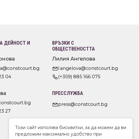
 ДЕЙНОСТ И
ВРЪЗКИ С
ОБЩЕСТВЕНОСТТА
онова
Лилия Ангелова
va@constcourt.bg
l.angelova@constcourt.bg
23 04
(+359) 885 166 075
ва
ПРЕССЛУЖБА
constcourt.bg
press@constcourt.bg
23 27
Този сайт използва бисквитки, за да можем да ви
предложим максимално удобство при