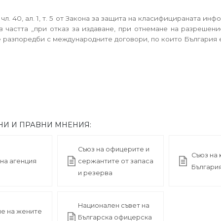
 40, ал. 1, т. 5 от Закона за защита на класифицираната инфор
в частта „при отказ за издаване, при отнемане на разрешен
е разпоредби с международните договори, по които България е
НИ И ПРАВНИ МНЕНИЯ:
Съюз на офицерите и
Съюз на 
на агенция
сержантите от запаса
Българи
и резерва
Национален съвет на
е на жените
Българска офицерска