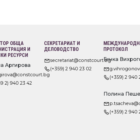
ТОР ОБЩА
СЕКРЕТАРИАТ И
МЕЖДУНАРОДНА
ИСТРАЦИЯ И
ДЕЛОВОДСТВО
ПРОТОКОЛ
КИ РЕСУРСИ
Гинка Вихрог
secretariat@constcourt.bg
а Аргирова
(+359) 2 940 23 02
g.vihrogono
rgirova@constcourt.bg
(+359) 2 940 
9 2) 940 23 42
Полина Пеше
p.tsacheva@
(+359) 2 940 