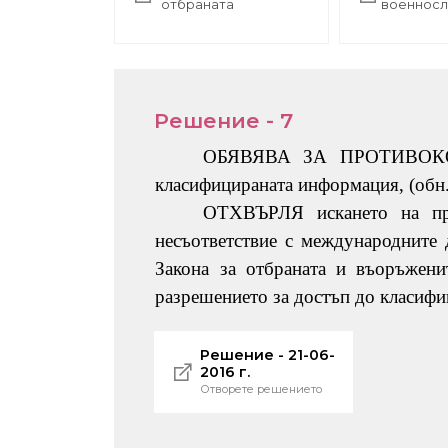
отбраната
военнос
Решение - 7
ОБЯВЯВА ЗА ПРОТИВО
класифицираната информация, (обн. Д
ОТХВЪРЛЯ
искането на пр
несъответствие с международните д
Закона за отбраната и въоръжени
разрешението за достъп до класифиц
Решение - 21-06-
2016 г.
Отворете решението