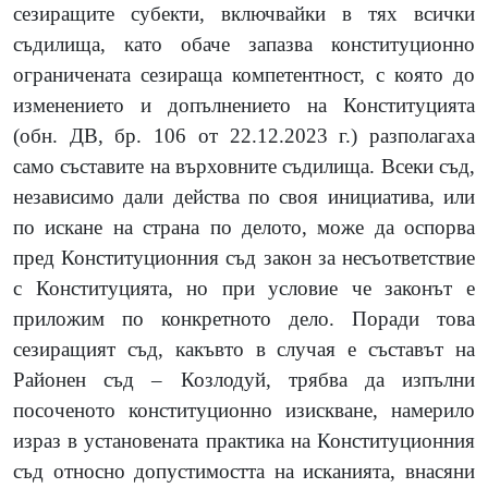
сезиращите субекти, включвайки в тях всички
съдилища, като обаче запазва конституционно
ограничената сезираща компетентност, с която до
изменението и допълнението на Конституцията
(обн. ДВ, бр. 106 от 22.12.2023 г.) разполагаха
само съставите на върховните съдилища. Всеки съд,
независимо дали действа по своя инициатива, или
по искане на страна по делото, може да оспорва
пред Конституционния съд закон за несъответствие
с Конституцията, но при условие че законът е
приложим по конкретното дело. Поради това
сезиращият съд, какъвто в случая е съставът на
Районен съд – Козлодуй, трябва да изпълни
посоченото конституционно изискване, намерило
израз в установената практика на Конституционния
съд относно допустимостта на исканията, внасяни