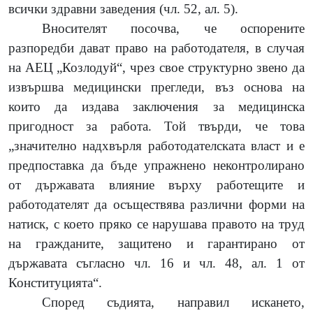
всички здравни заведения (чл. 52, ал. 5).
Вносителят посочва, че оспорените
разпоредби дават право на работодателя, в случая
на АЕЦ „Козлодуй“, чрез свое структурно звено да
извършва медицински прегледи, въз основа на
които да издава заключения за медицинска
пригодност за работа. Той твърди, че това
„значително надхвърля работодателската власт и е
предпоставка да бъде упражнено неконтролирано
от държавата влияние върху работещите и
работодателят да осъществява различни форми на
натиск, с което пряко се нарушава правото на труд
на гражданите, защитено и гарантирано от
държавата съгласно чл. 16 и чл. 48, ал. 1 от
Конституцията“.
Според съдията, направил искането,