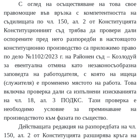
С оглед на осъществяване на това свое
правомощие във връзка с компетентността на
съдилищата по чл. 150, ал. 2 от Конституцията
Конституционният съд трябва да провери дали
оспорените пред него разпоредби в настоящото
конституционно производство са приложимо право
по дело №1102/2023 г. на Районен съд – Козлодуй
за евентуална отмяна като незаконосъобразна
заповедта на работодателя, с която на ищеца
(служителя) е променено мястото на работа. Това
включва проверка дали са изпълнени изискванията
на чл. 18, ал. 3 ПОДКС.
Тази проверка е
необходимо условие за преминаване на
производството към фазата по същество.
Действащата редакция на разпоредбата на чл.
150, ал. 2 от Конституцията разширява кръга на