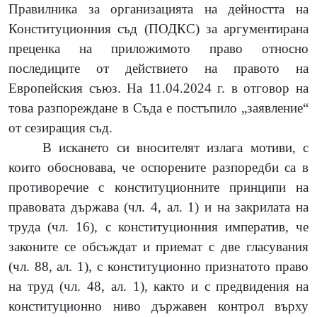
Правилника за организацията на дейността на
Конституционния съд (ПОДКС) за аргументирана
преценка на приложимото право относно
последиците от действието на правото на
Европейския съюз. На 11.04.2024 г. в отговор на
това разпореждане в Съда е постъпило „заявление“
от сезиращия съд.
В искането си вносителят излага мотиви, с
които обосновава, че оспорените разпоредби са в
противоречие с конституционните принципи на
правовата държава (чл. 4, ал. 1) и на закрилата на
труда (чл. 16), с
конституционния императив, че
законите се обсъждат и приемат с две гласувания
(чл. 88, ал. 1), с конституционно признатото право
на труд (чл. 48, ал. 1), както и с предвидения на
конституционно ниво държавен контрол върху