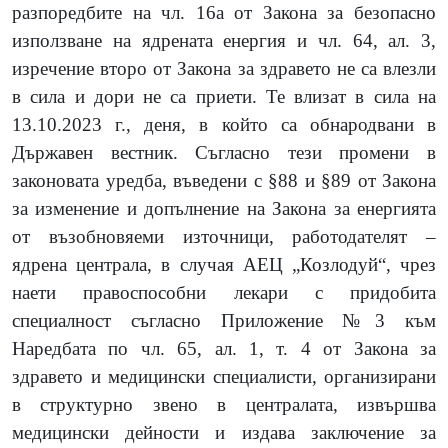
разпоредбите на чл. 16а от Закона за безопасно
използване на ядрената енергия и чл. 64, ал. 3,
изречение второ от Закона за здравето не са влезли
в сила и дори не са приети. Те влизат в сила на
13.10.2023 г., деня, в който са обнародвани в
Държавен вестник. Съгласно тези промени в
законовата уредба, въведени с §88 и §89 от
Закона
за изменение и допълнение на Закона за енергията
от възобновяеми източници,
работодателят –
ядрена централа, в случая АЕЦ „Козлодуй“, чрез
наети правоспособни лекари с придобита
специалност съгласно Приложение №3 към
Наредбата по чл. 65, ал. 1, т. 4 от Закона за
здравето и медицински специалисти, организирани
в структурно звено в централата, извършва
медицински дейности и издава заключение за