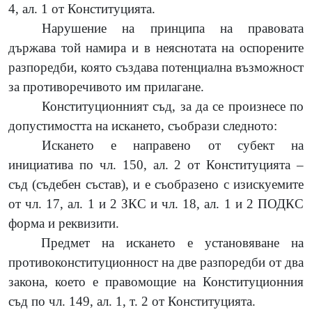
4, ал. 1 от Конституцията.
Нарушение на принципа на правовата
държава той намира и в неяснотата на оспорените
разпоредби, която създава потенциална възможност
за противоречивото им прилагане.
Конституционният съд, за да се произнесе по
допустимостта на искането, съобрази следното:
Искането е направено от субект на
инициатива по чл. 150, ал.
2 от Конституцията –
съд (съдебен състав), и е съобразено с изискуемите
от чл. 17, ал. 1 и 2 ЗКС и чл. 18, ал. 1 и 2 ПОДКС
форма и реквизити.
Предмет на искането е установяване на
противоконституционност на две разпоредби от два
закона, което е правомощие на Конституционния
съд по чл. 149, ал. 1, т. 2 от Конституцията.