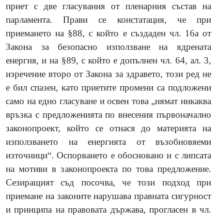
приет с две гласувания от пленарния състав на
парламента. Прави се констатация, че при
приемането на §88, с който е създаден чл. 16а от
Закона за безопасно използване на ядрената
енергия, и на §89, с който е допълнен чл. 64, ал. 3,
изречение второ от Закона за здравето, този ред не
е бил спазен, като приетите промени са подложени
само на едно гласуване и освен това „нямат никаква
връзка с предложенията по внесения първоначално
законопроект, който се отнася до материята на
използването на енергията от възобновяеми
източници“. Оспорването е обосновано и с липсата
на мотиви в законопроекта по това предложение.
Сезиращият съд посочва, че този подход при
приемане на законите нарушава правната сигурност
и принципа на правовата държава, прогласен в чл.