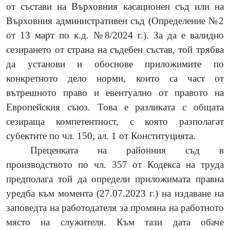
от състави на Върховния касационен съд или на
Върховния административен съд (Определение №2
от 13 март по к.д. №8/2024 г.). За да е валидно
сезирането от страна на съдебен състав, той трябва
да установи и обоснове приложимите по
конкретното дело норми, които са част от
вътрешното право и евентуално от правото на
Европейския съюз. Това е разликата с общата
сезираща компетентност, с която разполагат
субектите по чл. 150, ал. 1 от Конституцията.
Преценката на районния съд в
производството по чл. 357 от Кодекса на труда
предполага той да определи приложимата правна
уредба към момента (27.07.2023 г.) на издаване на
заповедта на работодателя за промяна на работното
място на служителя. Към тази дата обаче