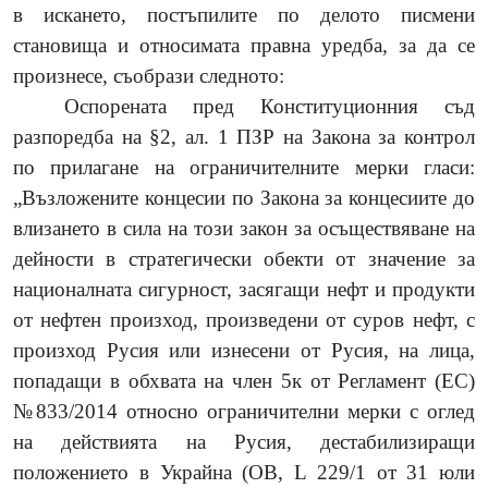
в искането, постъпилите по делото писмени
становища и относимата правна уредба, за да се
произнесе, съобрази следното:
Оспорената пред Конституционния съд
разпоредба на §2, ал. 1 ПЗР на Закона за контрол
по прилагане на ограничителните мерки гласи:
„Възложените концесии по Закона за концесиите до
влизането в сила на този закон за осъществяване на
дейности в стратегически обекти от значение за
националната сигурност, засягащи нефт и продукти
от нефтен произход, произведени от суров нефт, с
произход Русия или изнесени от Русия, на лица,
попадащи в обхвата на
член 5к от Регламент (ЕС)
№833/2014 относно ограничителни мерки с оглед
на действията на Русия, дестабилизиращи
положението в Украйна (OB, L 229/1 от 31 юли