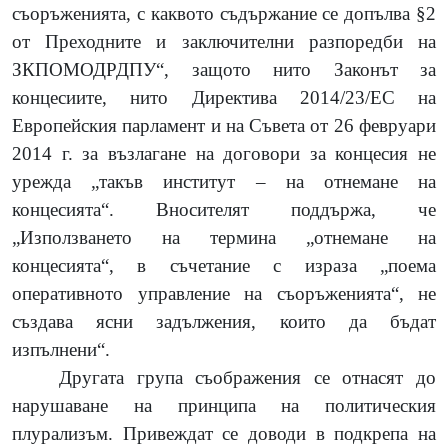
съоръженията, с каквото съдържание се допълва §2
от Преходните и заключителни разпоредби на
ЗКПОМОДРДПУ“, защото нито Законът за
концесиите, нито Директива 2014/23/ЕС на
Европейския парламент и на Съвета от 26 февруари
2014 г. за възлагане на договори за концесия не
урежда „такъв институт – на отнемане на
концесията“. Вносителят поддържа, че
„Използването на термина „отнемане на
концесията“, в съчетание с израза „поема
оперативното управление на съоръженията“, не
създава ясни задължения, които да бъдат
изпълнени“.
Другата група съображения се отнасят до
нарушаване на принципа на политическия
плурализъм. Привеждат се доводи в подкрепа на