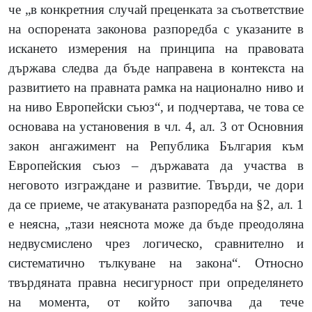
че „
в конкретния случай преценката за съответствие
на оспорената законова разпоредба с указаните в
искането измерения на принципа на правовата
държава следва да бъде направена в контекста на
развитието на правната рамка на национално ниво и
на ниво Европейски съюз“, и подчертава, че това се
основава на установения в чл. 4, ал. 3 от Основния
закон ангажимент на Република България към
Европейския съюз – държавата да участва в
неговото изграждане и развитие. Твърди, че дори
да се приеме, че атакуваната разпоредба на §2, ал. 1
е неясна, „тази неяснота може да бъде преодоляна
недвусмислено чрез логическо, сравнително и
систематично тълкуване на закона“. Относно
твърдяната правна несигурност при определянето
на момента, от който започва да тече