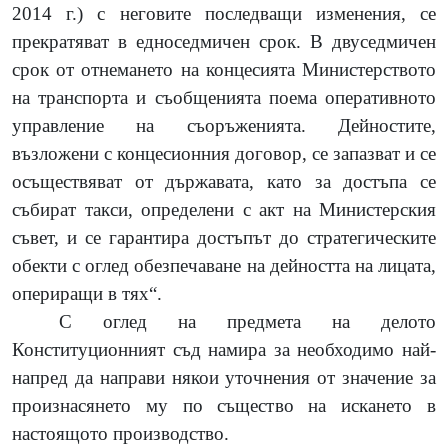
2014 г.) с неговите последващи изменения, се
прекратяват в едноседмичен срок. В двуседмичен
срок от отнемането на концесията Министерството
на транспорта и съобщенията поема оперативното
управление на съоръженията. Дейностите,
възложени с концесионния договор, се запазват и се
осъществяват от държавата, като за достъпа се
събират такси, определени с акт на Министерския
съвет, и се гарантира достъпът до стратегическите
обекти с оглед обезпечаване на дейността на лицата,
опериращи в тях“.
С оглед на предмета на делото
Конституционният съд намира за необходимо най-
напред да направи някои уточнения от значение за
произнасянето му по същество на искането в
настоящото производство.