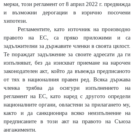
мерки, този регламент от 8 април 2022 г. предвижда
и възможни дерогации в изрично посочени
хипотези.
Регламентите, като източник на производно
правото на ЕС, са пряко приложими и са
задължителни за държавите членки в своята цялост.
Те пораждат задължение за своите адресати да ги
изпълняват, без да изискват приемане на нарочен
законодателен акт
,
който да въвежда предписаното
от тях в националния правен ред. Всяка държава
членка трябва да осигури
изпълнението на
регламент на ЕС, като наред с другото определи
националните органи, овластени за прилагането му,
както и да санкционира всяко неизпълнение на
предписаните в този акт на правото на Съюза
ангажименти
.