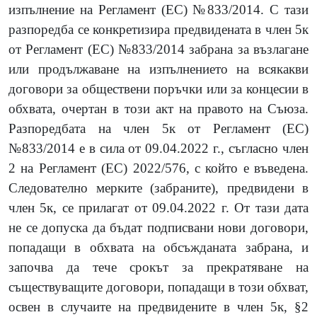
изпълнение на Регламент (ЕС) №833/2014. С тази
разпоредба се конкретизира предвидената в член 5к
от Регламент (ЕС) №833/2014
забрана
за
възлагане
или продължаване на изпълнението на всякакви
договори за обществени поръчки или за концесии в
обхвата, очертан в този акт на правото на Съюза.
Разпоредбата на член 5к от Регламент (ЕС)
№833/2014 е в сила от 09.04.2022 г., съгласно член
2 на Регламент (ЕС) 2022/576, с който е въведена.
Следователно
мерките (забраните), предвидени в
член 5к, се прилагат от 09.04.2022 г. От тази дата
не се допуска да бъдат подписвани нови договори,
попадащи в обхвата на обсъжданата забрана, и
започва да тече срокът за прекратяване на
съществуващите договори, попадащи в този обхват,
освен в случаите на предвидените в член 5к, §2