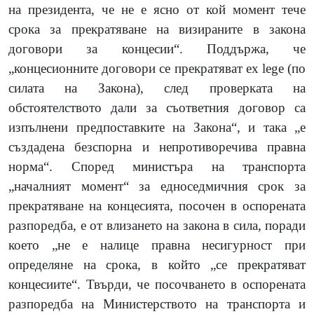
на президента, че не е ясно от кой момент тече
срока за прекратяване на визираните в закона
договори за концесии“. Поддържа, че
„концесионните договори се прекратяват ех lege (по
силата на Закона), след проверката на
обстоятелството дали за съответния договор са
изпълнени предпоставките на Закона“, и така „е
създадена безспорна и непротиворечива правна
норма“. Според министъра на транспорта
„началният момент“ за едноседмичния срок за
прекратяване на концесията, посочен в оспорената
разпоредба, е от влизането на закона в сила, поради
което „не е налице правна несигурност при
определяне на срока, в който „се прекратяват
концесиите“. Твърди, че посочването в оспорената
разпоредба на Министерството на транспорта и