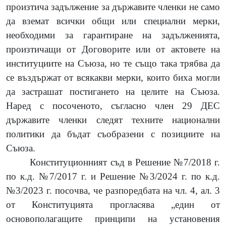
произтича задължение за държавите членки не само
да вземат всички общи или специални мерки,
необходими за гарантиране на задълженията,
произтичащи от Договорите или от актовете на
институциите на Съюза, но те също така трябва да
се въздържат от всякакви мерки, които биха могли
да застрашат постигането на целите на Съюза.
Наред с посоченото, съгласно член 29 ДЕС
държавите членки следят техните национални
политики да бъдат съобразени с позициите на
Съюза.
Конституционният съд в Решение №7/2018 г.
по к.д. №7/2017 г. и
Решение №3/2024 г. по к.д.
№3/2023 г.
посочва, че разпоредбата на чл. 4, ал. 3
от Конституцията прогласява „един от
основополагащите принципи на установения