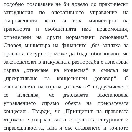
подобно позоваване не би довело до практически
затруднения по оперативното управление на
съоръженията, като за това министърът на
транспорта и съобщенията има правомощия,
определени на други нормативни основания“.
Според министъра на финансите „без заплаха за
правната сигурност може да бъде обосновано, че
законодателят в атакуваната разпоредба е използвал
израза „отнемане на концесия“
в смисъл на
„прекратяване на концесионен договор“
.
С
използването на израза „отнемане“
недвусмислено
се изяснява, че държавата възстановява
управлението спрямо обекта на прекратената
концесия“. Твърди, че „Принципът на правовата
държава е свързан както с правната сигурност и
справедливостта, така и със спазването и точното