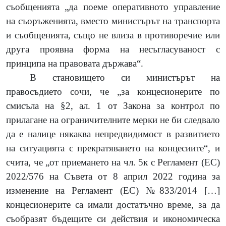
съобщенията „да поеме оперативното управление
на съоръженията, вместо министърът на транспорта
и съобщенията, също не влиза в противоречие или
друга проявна форма на несъгласуваност с
принципа на правовата държава“.
В становището си министърът на
правосъдието сочи, че „за концесионерите по
смисъла на §2, ал. 1 от Закона за контрол по
прилагане на ограничителните мерки не би следвало
да е налице някаква непредвидимост в развитието
на ситуацията с прекратяването на концесиите“, и
счита, че „от приемането на чл. 5к с Регламент (ЕС)
2022/576 на Съвета от 8 април 2022 година за
изменение на Регламент (ЕС) №833/2014 […]
концесионерите са имали достатъчно време, за да
съобразят бъдещите си действия и икономическа