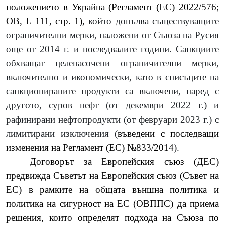
положението в Украйна (Регламент (ЕС) 2022/576;
ОВ, L 111, стр. 1
)
,
който допълва съществуващите
ограничителни мерки, наложени от Съюза на Русия
още от 2014 г. и последвалите години. Санкциите
обхващат целенасочени ограничителни мерки,
включително и икономически, като в списъците на
санкционираните продукти са включени, наред с
другото, суров нефт (от декември 2022 г.) и
рафинирани нефтопродукти (от февруари 2023 г.) с
лимитирани изключения
(
въведени с последващи
изменения на Регламент (ЕС) №833/2014
).
Договорът за Европейския съюз (ДЕС)
предвижда Съветът
на Европейския съюз (Съвет на
ЕС) в рамките на общата външна политика и
политика на сигурност на ЕС (ОВППС) да приема
решения, които определят подхода на Съюза по