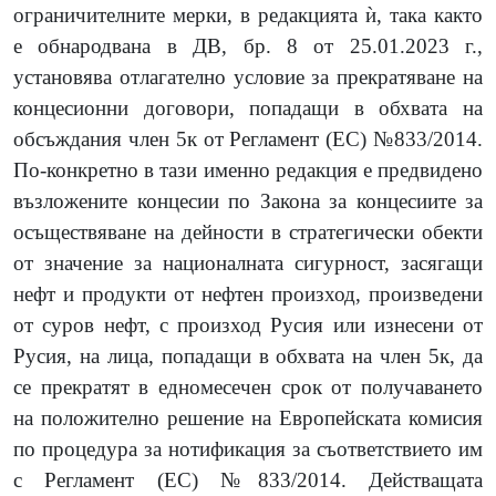
ограничителните мерки, в редакцията ѝ, така както
е обнародвана в ДВ, бр. 8 от 25.01.2023 г.,
установява отлагателно условие за прекратяване на
концесионни договори, попадащи в обхвата на
обсъждания член 5к от
Регламент (ЕС) №833/2014
.
По-конкретно в тази именно редакция е предвидено
възложените концесии по Закона за концесиите за
осъществяване на дейности в стратегически обекти
от значение за националната сигурност, засягащи
нефт и продукти от нефтен произход, произведени
от суров нефт, с произход Русия или изнесени от
Русия, на лица, попадащи в обхвата на член 5к, да
се прекратят
в едномесечен срок от получаването
на положително решение на Европейската комисия
по процедура за нотификация за съответствието им
с Регламент (ЕС) №833/2014. Действащата