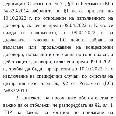
дерогации. Съгласно член 5к, §4 от Регламент (ЕС)
№833/2014
забраните по §1 не се прилагат до
10.10.2022 г. по отношение на изпълнението на
договори, сключени преди 09.04.2022 г. Както се
вижда от изложеното, от 09.04.2022 г. за
държавите – членки на ЕС, действа забрана за
възлагане или продължаване на концесионни
договори, попадащи в очертания по-горе обхват, a
действащите договори, сключени преди 09.04.2022
г., трябва да бъдат прекратени до 10.10.2022 г., с
изключение на специфични случаи, по смисъла на
цитирания вече член 5к, §2
от
Регламент (ЕС)
№833/2014.
В контекста на посочените обстоятелства е
важно да се отбележи, че разпоредбата на §2, ал. 1
ПЗР на Закона за контрол по прилагане на