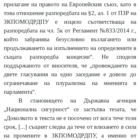
прилагане на правото на Европейския съюз, като в
това отношение разпоредбата на §2, ал. 1 от ПЗР на
ЗКПОМОДРДПУ е изцяло съответстваща на
разпоредбата на чл. 5к от Регламент №833/2014 г.,
който забранява безусловно възлагането или
продължаването на изпълнението на определените в
същата разпоредба концесии“. Не споделя
поддържаното от вносителя, че „провеждането на
двете гласувания на едно заседание е довело до
ограничаване на плурализма на мненията в
парламента“.
В становището на Държавна агенция
„Национална сигурност“ се застъпва тезата, че
„Доколкото в текста не е посочено от кога тече този
срок, [...] същият следва да тече от влизането в сила
на промените в ЗКПОМОДРДПУ, а именно от