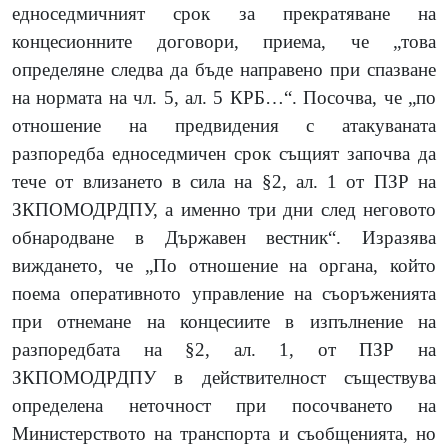
едноседмичният срок за прекратяване на
концесионните договори, приема, че „това
определяне следва да бъде направено при спазване
на нормата на чл. 5, ал. 5 КРБ…“. Посочва,
че „по
отношение на предвидения с атакуваната
разпоредба едноседмичен срок същият започва да
тече от влизането в сила на §2, ал. 1 от ПЗР на
ЗКПОМОДРДПУ, а именно три дни след неговото
обнародване в Държавен вестник“. Изразява
виждането, че „По отношение на органа, който
поема оперативното управление на съоръженията
при отнемане на концесиите в изпълнение на
разпоредбата на §2, ал. 1, от ПЗР на
ЗКПОМОДРДПУ в действителност съществува
определена неточност при посочването на
Министерството на транспорта и съобщенията, но