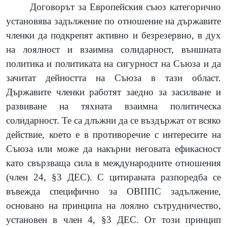
Договорът за Европейския съюз категорично
установява задължение по отношение на държавите
членки да подкрепят активно и безрезервно, в дух
на лоялност и взаимна солидарност, външната
политика и политиката на сигурност на Съюза и да
зачитат дейността на Съюза в тази област.
Държавите членки работят заедно за засилване и
развиване на тяхната взаимна политическа
солидарност. Те са длъжни да се въздържат от всяко
действие, което е в противоречие с интересите на
Съюза или може да накърни неговата ефикасност
като свързваща сила в международните отношения
(член 24, §3 ДЕС). С цитираната разпоредба
се
въвежда специфично за ОВППС задължение,
основано на принципа на лоялно сътрудничество,
установен в член 4, §3 ДЕС. От този принцип