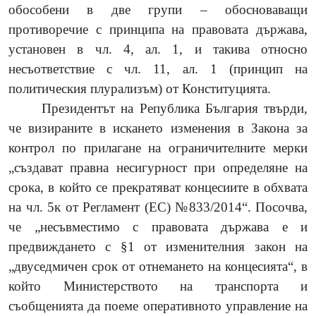
обособени в две групи – обосноваващи
противоречие с принципа на правовата държава,
установен в чл. 4, ал. 1, и такива относно
несъответствие с чл. 11, ал. 1 (принцип на
политическия плурализъм) от Конституцията.
Президентът на Република България твърди,
че визираните в искането изменения в Закона за
контрол по прилагане на ограничителните мерки
„създават правна несигурност при определяне на
срока, в който се прекратяват концесиите в обхвата
на чл. 5к от Регламент (ЕС) №833/2014“. Посочва,
че „несъвместимо с правовата държава е и
предвиждането
с §1 от изменителния закон на
„двуседмичен срок от отнемането на концесията“, в
който Министерството на транспорта и
съобщенията да поеме оперативното управление на