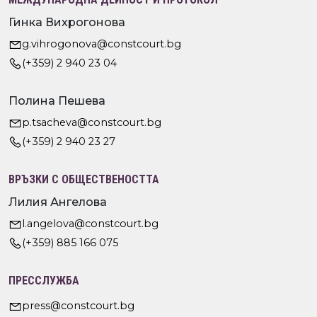
Гинка Вихрогонова
g.vihrogonova@constcourt.bg
(+359) 2 940 23 04
Полина Пешева
p.tsacheva@constcourt.bg
(+359) 2 940 23 27
ВРЪЗКИ С ОБЩЕСТВЕНОСТТА
Лилия Ангелова
l.angelova@constcourt.bg
(+359) 885 166 075
ПРЕССЛУЖБА
press@constcourt.bg