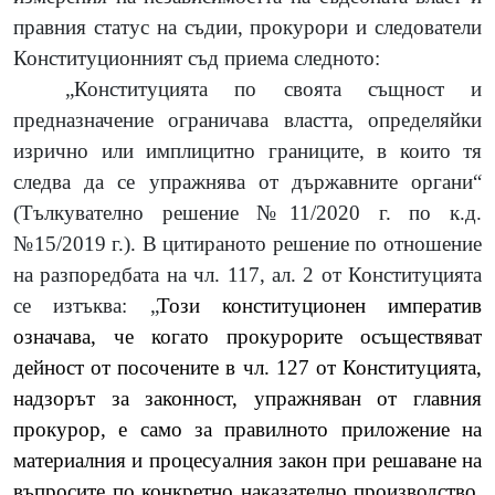
правния статус на съдии, прокурори и следователи
Конституционният съд приема следното:
„Конституцията по своята същност и
предназначение ограничава властта, определяйки
изрично или имплицитно границите, в които тя
следва да се упражнява от държавните органи“
(Тълкувателно решение №11/2020 г. по к.д.
№15/2019 г.). В цитираното решение по отношение
на разпоредбата на чл. 117, ал. 2 от Конституцията
се изтъква: „
Този конституционен императив
означава, че когато прокурорите осъществяват
дейност от посочените в чл. 127 от Конституцията,
надзорът за законност, упражняван от главния
прокурор, е само за правилното приложение на
материалния и процесуалния закон при решаване на
въпросите по конкретно наказателно производство.