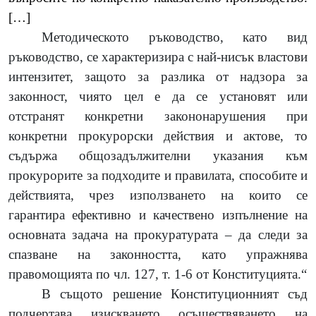
[…]
Методическото ръководство, като вид
ръководство, се характеризира с най-нисък властови
интензитет, защото за разлика от надзора за
законност, чиято цел е да се установят или
отстранят конкретни закононарушения при
конкретни прокурорски действия и актове, то
съдържа общозадължителни указания към
прокурорите за подходите и правилата, способите и
действията, чрез използването на които се
гарантира ефективно и качествено изпълнение на
основната задача на прокуратурата – да следи за
спазване на законността, като упражнява
правомощията по чл. 127, т. 1-6 от Конституцията
.“
В същото решение Конституционният съд
подчертава изискването осъществяването на