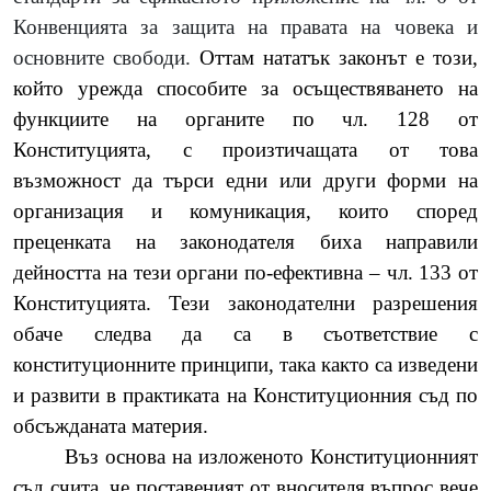
Конвенцията за защита на правата на човека и
основните свободи.
Оттам нататък законът е този,
който урежда способите за осъществяването на
функциите на органите по чл. 128 от
Конституцията, с произтичащата от това
възможност да търси едни или други форми на
организация и комуникация, които според
преценката на законодателя биха направили
дейността на тези органи по-ефективна – чл. 133 от
Конституцията. Тези законодателни разрешения
обаче следва да са в съответствие с
конституционните принципи, така както са изведени
и развити в практиката на Конституционния съд по
обсъжданата материя.
Въз основа на изложеното Конституционният
съд счита, че поставеният от вносителя въпрос вече