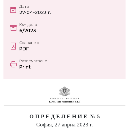
Дата
27-04-2023 г.
Към дело
6/2023
Сваляне в
PDF
Разпечатване
Print
О П Р Е Д Е Л Е Н И Е
№ 5
София, 27 април 2023 г.