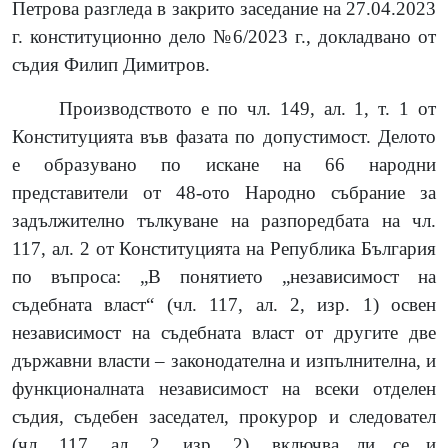
Петрова разгледа в закрито заседание на 27.04.2023
г. конституционно дело №6/2023 г., докладвано от
съдия Филип Димитров.
Производството е по чл. 149, ал. 1, т. 1 от
Конституцията във фазата по допустимост. Делото
е образувано по искане на
66 народни
представители
от 48-oто Народно събрание за
задължително тълкуване
на разпоредбата
на чл.
117, ал. 2
от Конституцията на Република България
по въпроса: „
В понятието „независимост на
съдебната власт“ (чл. 117, ал. 2, изр. 1) освен
независимост на съдебната власт от другите две
държавни власти – законодателна и изпълнителна, и
функционалната независимост на всеки отделен
съдия, съдебен заседател, прокурор и следовател
(чл. 117, ал. 2, изр. 2), включва ли се и