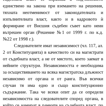
единствено на закона при вземането на решения,
тяхната неотменимост от законодателната и
изпълнителната власт, както и в кадровото ѝ
формиране от Висшия съдебен съвет като неин
вътрешен орган (Решение №1 от 1999 г. по к.д.
№22 от 1998 г.).
Следователите имат независимост (чл. 117, ал.
2 от Конституцията) в качеството си на магистрати
от съдебната власт, а не от мястото, което заемат в
нейните структури. Независимостта е необходима
за осъществяването на всяка магистратска длъжност
независимо от органа и от ранга. Във всички
случаи тя има едно и също конституционно
съдържание. Така че всеки опит да се определи
независимостта на следователите според органа, в
който се намират в рамките на съдебната власт, по