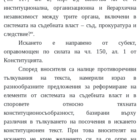
институционална, организационна и йерархична
независимост между трите органа, включени в
системата на съдебната власт – съд, прокуратура и
следствие
?“
.
Искането е направено от субект,
оправомощен по силата на чл. 150, ал. 1 от
Конституцията.
Според вносителя са
налице противоречиви
тълкувания на текста, намерили израз в
разнообразните предложения за реформиране на
елементи от системата на съдебната власт и в
споровете относно тяхната
конституционосъобразност, базирани върху
различия в тълкуването на посочения в искането
конституционен текст. При това вносителят на
искането не крие желанието си да се опре на