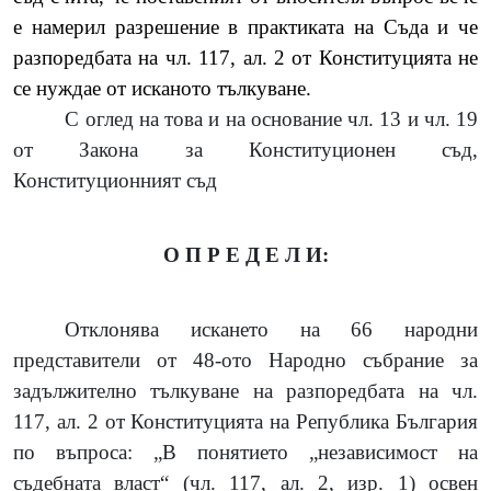
е намерил разрешение в практиката на Съда
и че
разпоредбата на чл. 117, ал. 2 от Конституцията не
се нуждае от исканото тълкуване.
С оглед на това и на основание чл. 13 и чл. 19
от Закона за Конституционен съд,
Конституционният съд
О П Р Е Д Е Л И:
Отклонява искането на
66 народни
представители от 48-ото Народно събрание за
задължително тълкуване на разпоредбата на чл.
117, ал. 2 от Конституцията на Република България
по въпроса: „В понятието „независимост на
съдебната власт“ (чл. 117, ал. 2, изр. 1) освен