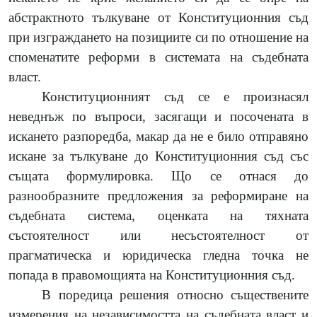
абстрактното тълкуване от Конституционния съд
при изграждането на позициите си по отношение на
споменатите реформи в системата на съдебната
власт.
Конституционният съд се е произнасял
неведнъж по въпроси, засягащи и посочената в
искането разпоредба, макар да не е било отправяно
искане за тълкуване до Конституционния съд със
същата формулировка. Що се отнася до
разнообразните предложения за реформиране на
съдебната система, оценката на тяхната
състоятелност или несъстоятелност от
прагматическа и юридическа гледна точка не
попада в правомощията на Конституционния съд.
В поредица решения относно съществените
измерения на независимостта на съдебната власт и