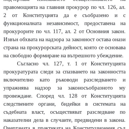
правомощията на главния прокурор по чл. 126, ал.
2 от Конституцията да е съобразено и с
функционалната независимост, предоставена на
прокурорите по чл. 117, ал. 2 от Основния закон.
Извън обхвата на надзора за законност остава онази
страна на прокурорската дейност, която се основава
на свободно формиране на вътрешното убеждение.
Съгласно чл. 127, т. 1 от Конституцията
прокуратурата следи за спазването на законността
включително като ръководи разследването и
упражнява надзор за законосъобразното му
провеждане. Според чл. 128 от Конституцията
следствените органи, бидейки в системата на
съдебната власт, осъществяват разследване по
наказателни дела в случаите, предвидени в закона.
Очертаната в практиката на Конституционния съд