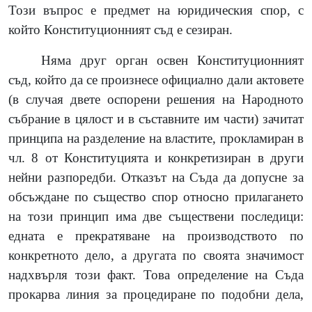
Този въпрос е предмет на юридическия спор, с
който Конституционният съд е сезиран.
Няма друг орган освен Конституционният
съд, който да се произнесе официално дали актовете
(
в случая двете оспорени решения на Народното
събрание в цялост и в съставните им части
)
зачитат
принципа на разделение на властите, прокламиран в
чл. 8 от Конституцията и конкретизиран в други
нейни разпоредби. Отказът на Съда да допусне за
обсъждане по същество спор относно прилагането
на този принцип има две съществени последици:
едната е прекратяване на производството по
конкретното дело, а другата по своята значимост
надхвърля този факт. Това определение на Съда
прокарва линия за процедиране по подобни дела,