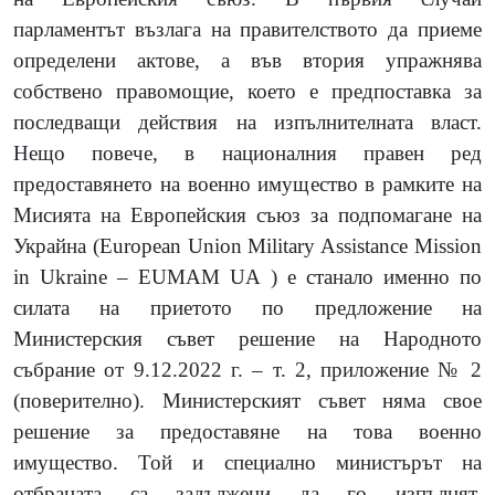
парламентът възлага на правителството да приеме
определени актове, а във втория упражнява
собствено правомощие, което е предпоставка за
последващи действия на изпълнителната власт.
Нещо повече, в националния правен ред
предоставянето на военно имущество в рамките на
Мисията на Европейския съюз за подпомагане на
Украйна
(European Union Military Assistance Mission
in Ukraine – EUMAM UA ) e
станало именно по
силата на приетото по предложение на
Министерския съвет решение на Народното
събрание от 9.12.2022 г. – т. 2, приложение № 2
(
поверително
)
. Министерският съвет няма свое
решение за предоставяне на това военно
имущество. Той и специално министърът на
отбраната са задължени да го изпълнят.