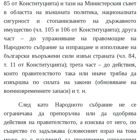
85 от Конституцията
)
и тази на Министерския съвет
в областта на външната политика, националната
сигурност и стопанисването на държавното
имущество
(
чл. 105 и 106 от Конституцията
)
; друга
част – до упражняване на правомощие на
Народното събрание за изпращане и използване на
български въоръжени сили извън страната
(
чл. 84,
т. 11 от Конституцията
)
; трета част – до действия,
които правителството така или иначе трябва да
извършва по силата на закони
(
обновяване на
военновременните запаси
)
и т. н.
След като Народното събрание не се
ограничава да препоръчва или да одобрява
действия на правителството, а изисква от него, по
същество го задължава
(
словесният израз на това
може да е различен
)
да предприеме определени