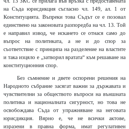
чл. 13 ЗКС се прилага във връзка с предоставената
на Съда юрисдикция съгласно чл. 149, ал. 1 от
Конституцията. Въпреки това Съдът се е позовал
единствено на законовата разпоредба на чл. 13. Той
е направил извод, че искането се отнася само до
въпрос на политиката, а не и до спор за
съответствие с принципа на разделение на властите
и така изцяло е „затворил вратата“ към решаване на
конституционния спор.
Без съмнение и двете оспорени решения на
Народното събрание засягат важни за държавата и
чувствителни за обществото въпроси на външната
политика и националната сигурност, но това не
освобождава Съда от упражняване на неговата
юрисдикция.
Вярно е, че не всички актове,
изразени в правна форма, имат регулативен