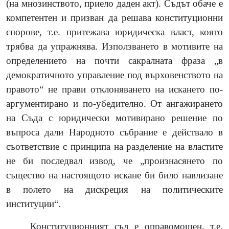
(
на мнозинството, приело даден акт
)
. Съдът обаче е
компетентен и призван да решава конституционни
спорове, т.е. притежава юридическа власт, която
трябва да упражнява. Използването в мотивите на
определението на почти сакралната фраза „в
демократичното управление под върховенството на
правото“ не прави отклоняването на искането по-
аргументирано и по-убедително. От ангажирането
на Съда с юридически мотивирано решение по
въпроса дали Народното събрание е действало в
съответствие с принципа на разделение на властите
не би последвал извод, че „произнасянето по
същество на настоящото искане би било навлизане
в полето на дискреция на политическите
институции“.
Конституционният съд е оправомощен, т.е.