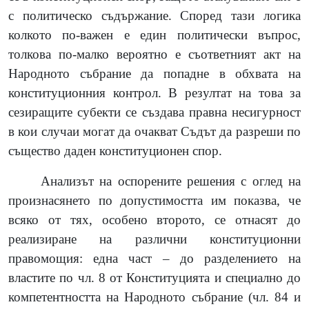
с политическо съдържание. Според тази логика
колкото по-важен е един политически въпрос,
толкова по-малко вероятно е съответният акт на
Народното събрание да попадне в обхвата на
конституционния контрол. В резултат на това за
сезиращите субекти се създава правна несигурност
в кои случаи могат да очакват Съдът да разреши по
същество даден конституционен спор.
Анализът на оспорените решения с оглед на
произнасянето по допустимостта им показва, че
всяко от тях, особено второто, се отнасят до
реализиране на различни конституционни
правомощия: една част – до разделението на
властите по чл. 8 от Конституцията и специално до
компетентността на Народното събрание
(
чл. 84 и