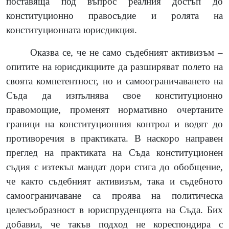
поставяща под въпрос реалния достъп до
конституционно правосъдие и ролята на
конституционната юрисдикция.
Оказва се, че не само съдебният активизъм –
опитите на юрисдикциите да разширяват полето на
своята компетентност, но и самоограничаването на
Съда да изпълнява свое конституционно
правомощие, променят нормативно очертаните
граници на конституционния контрол и водят до
противоречия в практиката. В наскоро направен
преглед на практиката на Съда конституционен
съдия с изтекъл мандат дори стига до обобщение,
че както съдебният активизъм, така и съдебното
самоограничаване са проява на политическа
целесъобразност в юриспруденцията на Съда. Бих
добавил, че такъв подход не кореспондира с