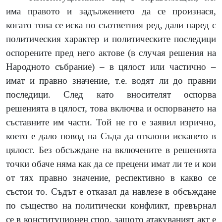
има правото и задължението да се произнася,
когато това се иска по съответния ред, дали наред с
политическия характер и политическите последици
оспорените пред него актове
(
в случая решения на
Народното събрание
)
– в цялост или частично –
имат и правно значение, т.е. водят ли до правни
последици. След като вносителят оспорва
решенията в цялост, това включва и оспорването на
съставните им части. Той не го е заявил изрично,
което е дало повод на Съда да отклони искането в
цялост. Без обсъждане на включените в решенията
точки обаче няма как да се прецени имат ли те и кои
от тях правно значение, респективно в какво се
състои то. Съдът е отказал да навлезе в обсъждане
по същество на политически конфликт, превърнал
се в конституционен спор, защото атакуваният акт е