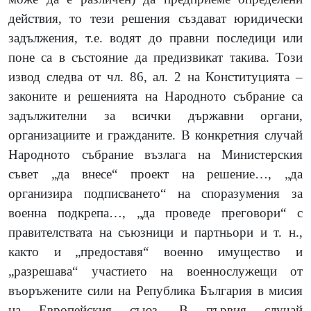
действия, то тези решения създават юридически
задължения, т.е. водят до правни последици или
поне са в състояние да предизвикат такива. Този
извод следва от чл. 86, ал. 2 на Конституцията –
законите и решенията на Народното събрание са
задължителни за всички държавни органи,
организациите и гражданите. В конкретния случай
Народното събрание възлага на Министерския
съвет „да внесе“ проект на решение…, „да
организира подписването“ на споразумения за
военна подкрепа…, „да проведе преговори“ с
правителствата на съюзници и партньори и т. н.,
както и
„предоставя“ военно имущество и
„разрешава“ участието на военнослужещи от
въоръжените сили на Република България в мисия
на Европейския съюз. В първия случай