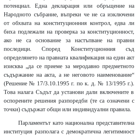
потенциал. Една декларация или обръщение на
Народното събрание, въпреки че не са изключени
от обхвата на конституционния контрол, едва ли
биха подлежали на проверка за конституционност,
ако не са основание за настъпване на правни
последици. Според Конституционния съд
определянето на правната квалификация на един акт
изисква „да се приеме за меродавно предметното
съдържание на акта, а не неговото наименование“
(
Решение № 17/3.10.1995 г. по к. д. № 13/1995 г.
).
Това налага Съдът да установи дали включените в
оспорените решения разпоредби
(
те са означени с
точки
)
съдържат общи или индивидуални правила.
Парламентът като национална представителна
институция разполага с демократична легитимност