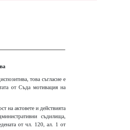
ва
спозитива, това съгласие е
тата от Съда мотивация на
ст на актовете и действията
дминистративни съдилища,
дената от чл. 120, ал. 1 от