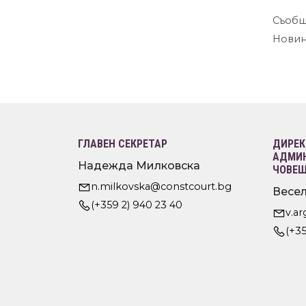
Съобщ
Нови
ГЛАВЕН СЕКРЕТАР
ДИРЕК
АДМИН
Надежда Милковска
ЧОВЕШ
n.milkovska@constcourt.bg
Весел
(+359 2) 940 23 40
v.a
(+35