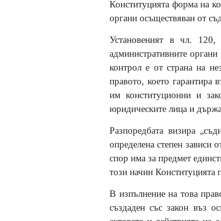
Конституцията форма на кос
органи осъществяван от съд
Установеният в чл. 120,
административните органи 
контрол е от страна на не
правото, което гарантира 
им конституционни и зако
юридическите лица и държа
Разпоредбата визира „съди
определена степен зависи о
спор има за предмет единст
този начин Конституцията 
В изпълнение на това прав
създаден със закон въз ос