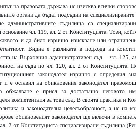
ипът на правовата държава не изисква всички спорове 
ивните органи да бъдат подсъдни на специализиранит
че административните съдилища са специализиран
 основание чл. 119, ал. 2 от Конституцията. Този, койт
каквото и да било изрично изискване или ограничен
етентност. Видна е разликата в подхода на консти
стта на Върховния административен съд – чл. 125, ал
онност на съда по чл. 120, ал. 2 от Конституцията.
титуционният законодател изрично е определил зн
ст и е оставил на обикновения законодател правомощ
а обжалване е приел за достатъчно неговото имп
деля компетентния за това съд. В своята практика и К
литика и законодателна целесъобразност, а не на к
орове обикновеният законодател ще включи в компете
, ал. 2 от Конституцията специализирани съдилища (Ре