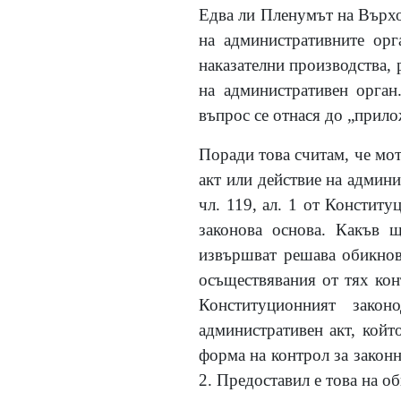
Едва ли Пленумът на Върхов
на административните ор
наказателни производства, 
на административен орган
въпрос се отнася до „прило
Поради това считам, че мот
акт или действие на админ
чл. 119, ал. 1 от Конститу
законова основа. Какъв щ
извършват решава обикнове
осъществявания от тях кон
Конституционният закон
административен акт, който
форма на контрол за законн
2. Предоставил е това на о