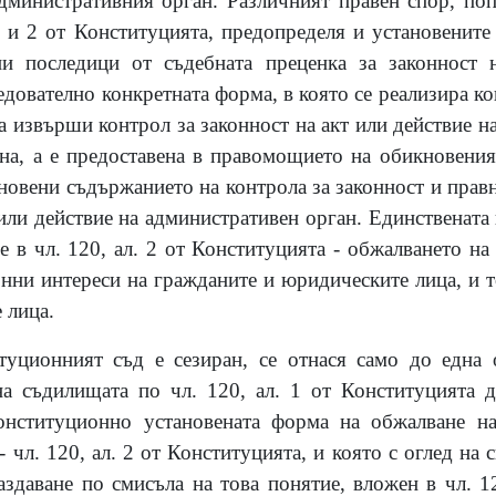
административния орган. Различният правен спор, по
 1 и 2 от Конституцията, предопределя и установените
и последици от съдебната преценка за законност 
едователно конкретната форма, в която се реализира к
 извърши контрол за законност на акт или действие н
на, а е предоставена в правомощието на обикновения
новени съдържанието на контрола за законност и прав
 или действие на административен орган. Единственат
 в чл. 120, ал. 2 от Конституцията - обжалването на
онни интереси на гражданите и юридическите лица, и т
 лица.
туционният съд е сезиран, се отнася само до една 
а съдилищата по чл. 120, ал. 1 от Конституцията д
онституционно установената форма на обжалване на
 чл. 120, ал. 2 от Конституцията, и която с оглед на 
здаване по смисъла на това понятие, вложен в чл. 12