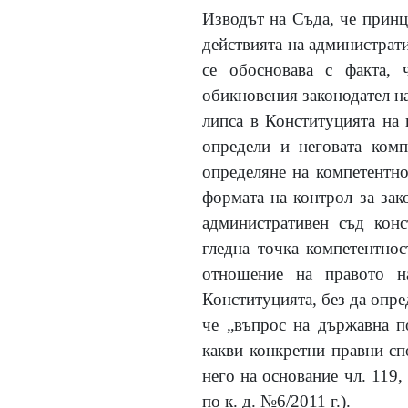
Изводът на Съда, че принц
действията на администрат
се обосновава с факта, 
обикновения законодател на
липса в Конституцията на 
определи и неговата комп
определяне на компетентно
формата на контрол за зак
административен съд конс
гледна точка компетентно
отношение на правото н
Конституцията, без да опре
че „въпрос на държавна по
какви конкретни правни сп
него на основание чл. 119
по к. д. №6/2011 г.).