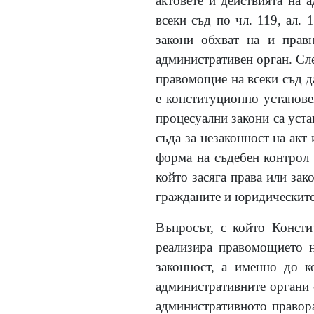
актовете и действията на 
всеки съд по чл. 119, ал.
закони обхват на и правн
административен орган. Сл
правомощие на всеки съд да
е конституционно установе
процесуални закони са уста
съда за незаконност на акт
форма на съдебен контрол е
който засяга права или зак
гражданите и юридическите
Въпросът, с който Консти
реализира правомощието н
законност, а именно до к
административните органи -
административното правора