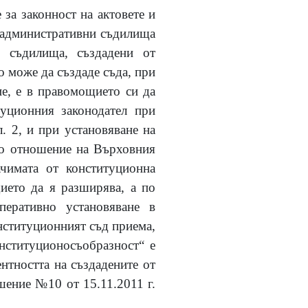
за законност на актовете и
е административни съдилища
и съдилища, създадени от
о може да създаде съда, при
ие, е в правомощието си да
туционния законодател при
. 2, и при установяване на
 По отношение на Върховния
ачимата от конституционна
ието да я разширява, а по
еративно установяване в
онституционният съд приема,
онституционосъобразност“ е
нтността на създадените от
шение №10 от 15.11.2011 г.