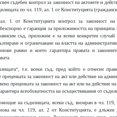
вен съдебен контрол за законност на актовете и дейс
илищата по чл. 119, ал. 1 от Конституцията (гражданск
 ал. 1 от Конституцията контрол за законност на 
безспорно е гаранция за приложимостта на принципа 
зависим съд, приложим е за всеки конкретен случай
възпиране и ограничаване на властта на административ
нови рамки и което гарантира правата и законнит
вата.
лищата“, т.е. всеки съд, пред който е отнесен пра
т преценката за законност на акт или действие на адми
вено преценката за законност на акт или на действие н
гарантира всеобхватността на осъществявания от съдил
омощие на съдилищата, всеки съд, визиран в чл. 119, 
нова на чл. 119, ал. 2 от Конституцията, е длъжен