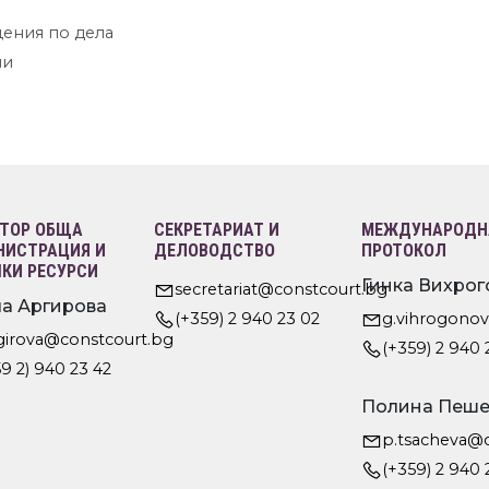
ения по дела
ни
ТОР ОБЩА
СЕКРЕТАРИАТ И
МЕЖДУНАРОДНА
ИСТРАЦИЯ И
ДЕЛОВОДСТВО
ПРОТОКОЛ
КИ РЕСУРСИ
Гинка Вихрог
secretariat@constcourt.bg
а Аргирова
(+359) 2 940 23 02
g.vihrogono
rgirova@constcourt.bg
(+359) 2 940 
9 2) 940 23 42
Полина Пеше
p.tsacheva@
(+359) 2 940 