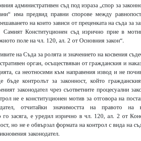
ния административен съд под израза „спор за законно
гани“ има предвид правни спорове между равнопост
решаването на които зависи от преценката на съда за за
. Самият Конституционен съд изрично прие в мотив
жното поле на чл. 120, ал. 2 от Основния закон“.
ивите на Съда за ролята и значението на косвения съде
истративен орган, осъществяван от гражданския и нака
цията, са неотносими към направения извод и не почи
е бъде контролът за законност, който граждански
ният законодател чрез съответните процесуални зак
трол не е конституционен мотив за отговора на поста
одател, отчитайки значимостта на правото на
 го засяга, е уредил изрично в чл. 120, ал. 2 от Ко
ост, но не е обвързал формата на контрол с вида на съд
бикновения законодател.