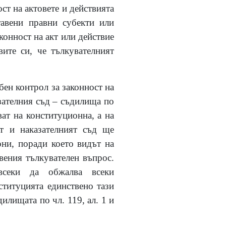
ст на актовете и действията
авени правни субекти или
конност на акт или действие
ите си, че тълкувателният
бен контрол за законност на
зателния съд – съдилища по
ват на конституционна, а на
ят и наказателният съд ще
они, поради което видът на
вения тълкувателен въпрос.
 всеки да обжалва всеки
нституцията единствено тази
илищата по чл. 119, ал. 1 и