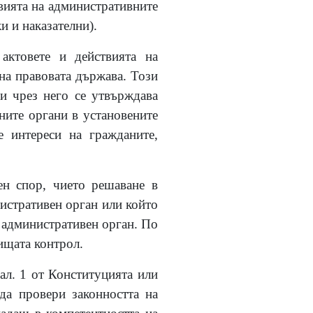
твията на административните
и и наказателни).
актовете и действията на
на правовата държава. Този
 и чрез него се утвърждава
ните органи в установените
е интереси на гражданите,
вен спор, чието решаване в
нистративен орган или който
а административен орган. По
ищата контрол.
ал. 1 от Конституцията или
 да провери законността на