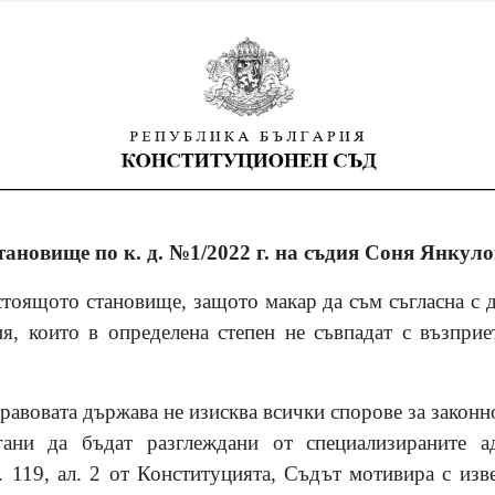
тановище по к. д. №1/2022 г. на съдия Соня Янкуло
тоящото становище, защото макар да съм съгласна с ди
я, които в определена степен не съвпадат с възприе
равовата държава не изисква всички спорове за законно
гани да бъдат разглеждани от специализираните а
 119, ал. 2 от Конституцията, Съдът мотивира с изве