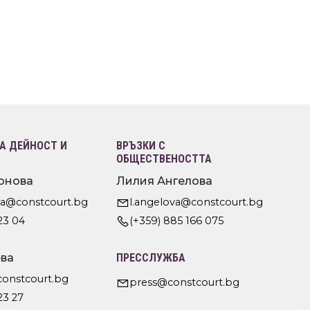
 ДЕЙНОСТ И
ВРЪЗКИ С
ОБЩЕСТВЕНОСТТА
онова
Лилия Ангелова
va@constcourt.bg
l.angelova@constcourt.bg
23 04
(+359) 885 166 075
ва
ПРЕССЛУЖБА
constcourt.bg
press@constcourt.bg
23 27