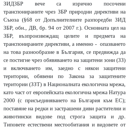
ЗИДЗБР вече са изрично посочени
транспонираните чрез ЗБР природни директиви на
Съюза (§68 от Допълнителните разпоредби ЗИД
ЗБР, обн., ДВ, бр. 94 от 2007 г.). Основната цел на
ЗБР, възпроизвеждащ целите и предмета на
транспонираните директиви, а именно -
опазването
на това разнообразие в България, се предвижда да
се постигне чрез обявяването на защитени зони (ЗЗ)
и включването им, заедно с някои защитени
територии, обявени по Закона за защитените
територии (ЗЗТ) в Националната екологична мрежа,
като част от европейската екологична мрежа Натура
2000 (с присъединяването на България към ЕС);
поставяне на редки и застрашени диви растителни и
животински видове под строга защита и др.
Типовете естествени местообитания и видовете от