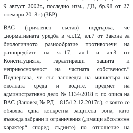
9 август 2002г., последно изм., ДВ, бр.98 от 27
ноември 2018г.) (ЗБР).
ВАС (тричленен състав) поддържа, че
„нормативната уредба в чл.12, ал.7 от Закона за
биологичното разнообразие противоречи на
разпоредбите на чл.17, ал.1 и ал.3 от
Конституцията, гарантиращи защита и
неприкосновеност на частната собственост.“
Подчертава, че със заповедта на министъра на
околната среда и водите, предмет на
административно дело № 1134/2018 г. по описа на
ВАС (Заповед № РД – 815/12.12.2017г.), с която се
обявява една конкретна защитена зона, като
въвежда забрани и ограничения („имащи абсолютен
характер“ според съдиите) по отношение на