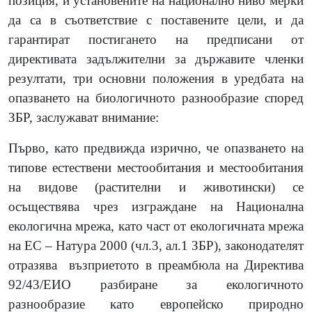
позиция, и установените на национално ниво мерки
да са в съответствие с поставените цели, и да
гарантират постигането на предписани от
директивата задължителни за държавите членки
резултати, три основни положения в уредбата на
опазването на биологичното разнообразие според
ЗБР, заслужават внимание:
Първо, като предвижда изрично, че опазването на
типове естествени местообитания и местообитания
на видове (растителни и животински) се
осъществява чрез изграждане на Национална
екологична мрежа, като част от екологичната мрежа
на ЕС – Натура 2000 (чл.3, ал.1 ЗБР), законодателят
отразява
възприетото в преамбюла на Директива
92/43/ЕИО разбиране за екологичното
разнообразие като европейско природно