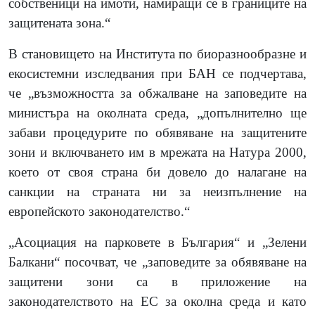
собственици на имоти, намиращи се в границите на
защитената зона.“
В становището на Института по биоразнообразне и
екосистемни изследвания при БАН се подчертава,
че „възможността за обжалване на заповедите на
министъра на околната среда, „допълнително ще
забави процедурите по обявяване на защитените
зони и включването им в мрежата на Натура 2000,
което от своя страна би довело до налагане на
санкции на страната ни за неизпълнение на
европейското законодателство.“
„Асоциация на парковете в България“ и „Зелени
Балкани“ посочват, че „заповедите за обявяване на
защитени зони са в приложение на
законодателството на ЕС за околна среда и като