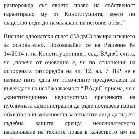
разпорежда със своето право на собственост
гарантирано му от Конституцията, което по
същество води до намаляване на неговия обем.“
Висшия адвокатски съвет (ВАдвС) намира искането
за основателно. Позовавайки се на Решение №
14/2014 г. на Конституционният съд, ВАдвС счита,
че „повече от очевидно е, че по отношение на
оспорената разпоредба на чл. 12, ал. 7 ЗБР не е
налице нито една от посочените предпоставки за
въвеждане на необжалваемост.“ ВАдвС приема, че е
„конституционно недопустимо преценката на
публичната администрация да бъде поставена извън
обхвата на възможността засегнатите лица да търсят
съдебна защита срещу неоснователното
накърняване на техните права в качеството им на