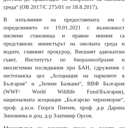
среда“ (ОВ 2017/C 275/01 от 18.8.2017).
В изпълнение на предоставената им с
определението от 19.01.2021 г. възможност
писмени становища и правни мнения са
представили: министърът на околната среда и
водите, главният прокурор, Висшият адвокатски
съвет, Институтът по биоразнообразие и
екосистемни изследвания при БАН, сдружения с
нестопанска цел „Асоциация на парковете в
България“ и „Зелени Балкани“, ВВФ България
(WWF/ World Wildlife Fund/България),
националната асоциация „Българско черноморие“,
проф. д.ю.н. Георги Пенчев, проф. д-р Дарина
Зиновиева и доц. д-р Златимир Орсов.