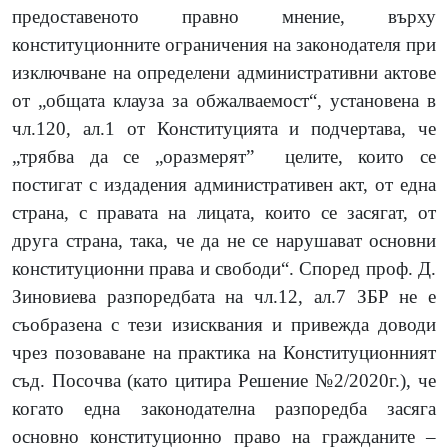
предоставеното правно мнение, върху
конституционните ограничения на законодателя при
изключване на определени административни актове
от „общата клауза за обжалваемост“, установена в
чл.120, ал.1 от Конституцията и подчертава, че
„трябва да се „оразмерят”
целите, които се
постигат с издадения административен акт, от една
страна, с правата на лицата, които се засягат, от
друга страна, така, че да не се нарушават основни
конституционни права и свободи“. Според проф. Д.
Зиновиева разпоредбата на чл.12, ал.7 ЗБР не е
съобразена с тези изисквания и привежда доводи
чрез позоваване на практика на Конституционният
съд. Посочва (като цитира Решение №2/2020г.), че
когато една законодателна разпоредба засяга
основно конституционно право на гражданите –