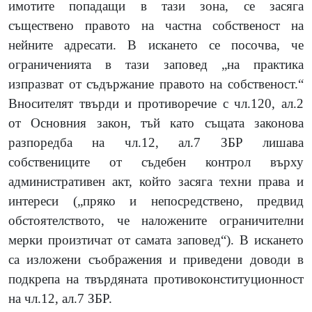
имотите попадащи в тази зона, се засяга
съществено правото на частна собственост на
нейните адресати. В искането се посочва, че
ограниченията в тази заповед „на практика
изпразват от съдържание правото на собственост.“
Вносителят твърди и противоречие с чл.120, ал.2
от Основния закон, тъй като същата законова
разпоредба на чл.12, ал.7 ЗБР лишава
собствениците от съдебен контрол върху
административен акт, който засяга техни права и
интереси („пряко и непосредствено, предвид
обстоятелството, че наложените ограничителни
мерки произтичат от самата заповед“). В искането
са изложени съображения и приведени доводи в
подкрепа на твърдяната противоконституционност
на чл.12, ал.7 ЗБР.