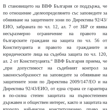
В становището на ВВФ България се поддържа, че
по отношение „целеопределянето със заповедите за
обявяване на защитените зони по Директива 92/43/
ЕИО, забраната по чл. 12, ал. 7 от ЗБР се явява
несъразмерно ограничение на правото на
българските граждани на защита по чл. 56 от
Конституцията и правото на гражданите и
юридическите лица на съдебна защита по чл. 120,
ал. 2 от Конституцията.“ ВВФ България приема, че
„при допустимост на съдебният контрол за
законосъобразност на заповедите за обявяване на
защитените зони по Директива 2009/147/ЕО и на
Директива 92/43/ЕИО, от една страна се гарантира
в по-силна степен защитата на първостепенен
държавен и обществен интерес, както и защитата на
второто най-висше конституционно право на