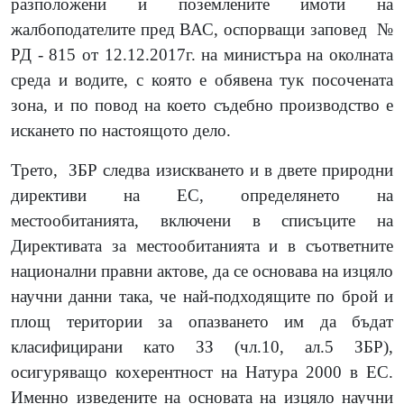
разположени и поземлените имоти на
жалбоподателите пред ВАС, оспорващи заповед
№
РД - 815 от 12.12.2017г. на министъра на околната
среда и водите, с която е обявена тук посочената
зона, и по повод на което съдебно производство е
искането по настоящото дело.
Трето,
ЗБР следва изискването и в двете природни
директиви на ЕС, определянето на
местообитанията, включени в списъците на
Директивата за местообитанията и в съответните
национални правни актове, да се основава на изцяло
научни данни така, че най-подходящите по брой и
площ територии за опазването им да бъдат
класифицирани като ЗЗ (чл.10, ал.5 ЗБР),
осигуряващо кохерентност на Натура 2000 в ЕС.
Именно изведените на основата на изцяло научни