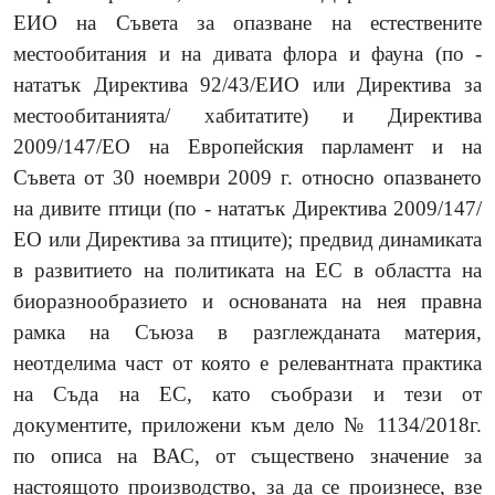
ЕИО на Съвета за опазване на естествените
местообитания и на дивата флора и фауна (по -
нататък Директива 92/43/ЕИО или Директива за
местообитанията/ хабитатите) и Директива
2009/147/ЕО на Европейския парламент и на
Съвета от 30 ноември 2009 г. относно опазването
на дивите птици (по - нататък Директива 2009/147/
ЕО или Директива за птиците); предвид динамиката
в развитието на политиката на ЕС в областта на
биоразнообразието и основаната на нея правна
рамка на Съюза в разглежданата материя,
неотделима част от която е релевантната практика
на Съда на ЕС, като съобрази и тези от
документите, приложени към дело № 1134/2018г.
по описа на ВАС, от съществено значение за
настоящото производство, за да се произнесе, взе