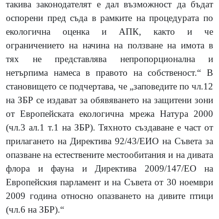
такива законодателят е дал възможност да бъдат
оспорени пред съда в рамките на процедурата по
екологична оценка и АПК, както и че
ограничението на начина на ползване на имота в
тях не представлява непропорционална и
нетърпима намеса в правото на собственост.“ В
становището се подчертава, че „заповедите по чл.12
на ЗБР се издават за обявяването на защитени зони
от Европейската екологична мрежа Натура 2000
(чл.3 ал.1 т.1 на ЗБР). Тяхното създаване е част от
прилагането на Директива 92/43/ЕИО на Съвета за
опазване на естествените местообитания и на дивата
флора и фауна и Директива 2009/147/ЕО на
Европейския парламент и на Съвета от 30 ноември
2009 година относно опазването на дивите птици
(чл.6 на ЗБР).“