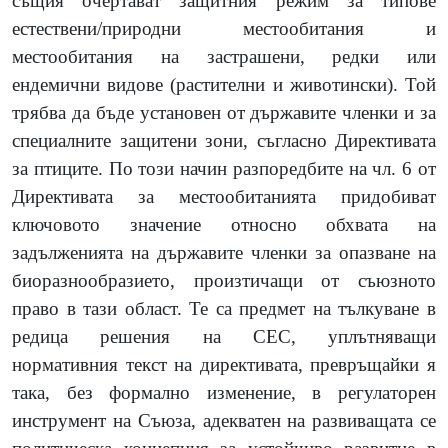
същия очертават защитния режим за типове
естествени/природни местообитания и
местообитания на застрашени, редки или
ендемични видове (растителни и животински). Той
трябва да бъде установен от държавите членки и за
специалните защитени зони, съгласно Директивата
за птиците. По този начин разпоредбите на чл. 6 от
Директивата за местообитанията придобиват
ключовото значение относно обхвата на
задълженията на държавите членки за опазване на
биоразнообразието, произтичащи от съюзното
право в тази област. Те са предмет на тълкуване в
редица решения на СЕС, уплътняващи
нормативния текст на директивата, превръщайки я
така, без формално изменение, в регулаторен
инструмент на Съюза, адекватен на развиващата се