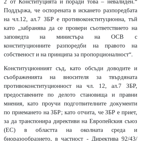
2 от Конституцията и поради това – невалиден.“
Поддържа, че оспорената в искането разпоредбата
на чл.12, ал.7 ЗБР е противоконституционна, тъй
като „забранява да се провери съответствието на
заповедта на министъра на ОСВ с
конституционните разпоредби на правото на
собственост и на принципа за пропорционалност“.
Конституционният съд, като обсъди доводите и
съображенията на вносителя за твърдяната
противоконституционност на чл. 12, ал.7 ЗБР,
предоставените по делото становища и правни
мнения, като проучи подготвителните документи
по приемането на ЗБР; като отчита, че ЗБР е приет,
за да транспонира директиви на Европейския съюз
(ЕС) в областта на околната среда и
биоразообразието, в частност - Директива 92/43/