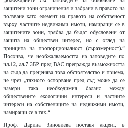
„въвежданите със заповедите за обявяване на
защитени зони ограничения и забрани в правото на
ползване като елемент на правото на собственост
върху частните недвижими имоти, намиращи се в
защитените зони, трябва да бъдат обусловени от
защита на обществен интерес, но с оглед на
принципа на пропорционалност (съразмерност).“
Посочва, че необжалваемостта на заповедите по
чл.12, ал.7 ЗБР пред ВАС прегражда възможността
на съда да преценява това обстоятелство и приема,
че чрез „тяхното оспорване пред съд може да се
намери така необходимия баланс между
обществените екологични интереси и частните
интереси на собствениците на недвижими имоти,
намиращи се в тях.“
Проф. Дарина Зиновиева поставя акцент, в