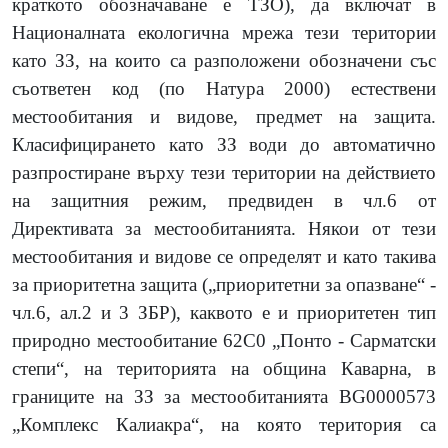
краткото обозначаване е ТЗО), да включат в
Националната екологична мрежа тези територии
като ЗЗ, на които са разположени обозначени със
съответен код (по Натура 2000) естествени
местообитания и видове, предмет на защита.
Класифицирането като ЗЗ води до автоматично
разпростиране върху тези територии на действието
на защитния режим, предвиден в чл.6 от
Директивата за местообитанията. Някои от тези
местообитания и видове се определят и като такива
за приоритетна защита („приоритетни за опазване“ -
чл.6, ал.2 и 3 ЗБР), каквото е и приоритетен тип
природно местообитание 62С0 „Понто - Сарматски
степи“, на територията на община Каварна, в
границите на ЗЗ за местообитанията BG0000573
„Комплекс Калиакра“, на която територия са