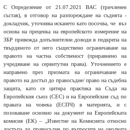
С Определение от 21.07.2021 ВАС (тричленен
състав), в отговор на разпореждане на съдията -
докладчик, уточнява искането като посочва, че
въз
основа на преценка на европейското измерение на
ЗБР привежда допълнителни доводи в подкрепа на
твърдяното от него съществено ограничаване на
правото на частна собственост (приравнено на
учредяване на сервитутни права). Уточнението е
направено през призмата на ограничаване на
правото на достъп до правосъдие/ право на съдебна
защита, като се цитира практика на Съда на
Европейския съюз (CЕС) и на Европейския съд по
правата на човека (ЕСПЧ) в материята, и с
позоваване основно на документ на Европейската
комисия (ЕК) – „Известие на Комисията относно
достъпа до правосъдие по въпросите на околната