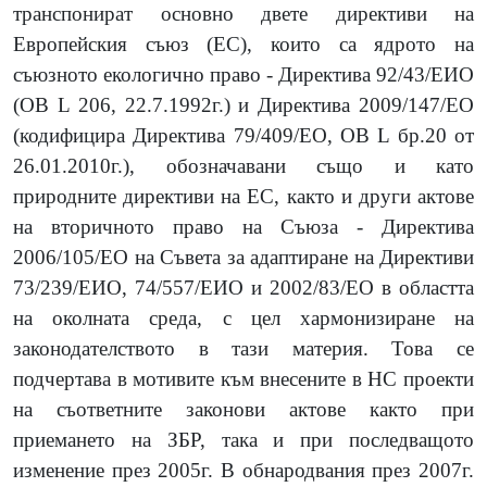
транспонират основно двете директиви на
Европейския съюз (ЕС), които са ядрото на
съюзното екологично право - Директива 92/43/ЕИО
(OB L 206, 22.7.1992г.) и Директива 2009/147/ЕО
(кодифицира Директива 79/409/EО, ОВ L бр.20 от
26.01.2010г.), обозначавани също и като
природните директиви на ЕС, както и други актове
на вторичното право на Съюза - Директива
2006/105/ЕО на Съвета за адаптиране на Директиви
73/239/ЕИО, 74/557/ЕИО и 2002/83/ЕО в областта
на околната среда, с цел хармонизиране на
законодателството в тази материя. Това се
подчертава в мотивите към внесените в НС проекти
на съответните законови актове както при
приемането на ЗБР, така и при последващото
изменение през 2005г. В обнародвания през 2007г.