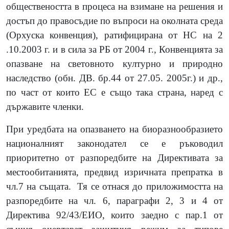
обществеността в процеса на взимане на решения и
достъп до правосъдие по въпроси на околната среда
(Орхуска конвенция), ратифицирана от НС на 2
.10.2003 г. и в сила за РБ от 2004 г., Конвенцията за
опазване на световното културно и природно
наследство (обн. ДВ. бр.44 от 27.05. 2005г.) и др.,
по част от които ЕС е също така страна, наред с
държавите членки.
При уредбата на опазването на биоразнообразието
националният законодател се е ръководил
приоритетно от разпоредбите на Директивата за
местообитанията, предвид изричната препратка в
чл.7 на същата.
Тя се отнася до приложимостта на
разпоредбите на чл. 6, параграфи 2, 3 и 4 от
Директива 92/43/ЕИО, които заедно с пар.1 от