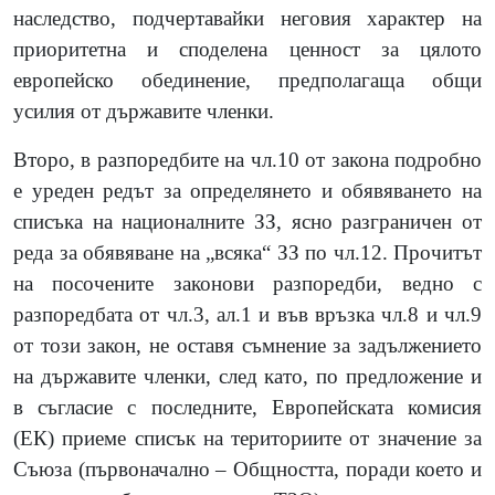
наследство, подчертавайки неговия характер на
приоритетна и споделена ценност за цялото
европейско обединение, предполагаща общи
усилия от държавите членки.
Второ, в разпоредбите на чл.10 от закона подробно
е уреден редът за определянето и обявяването на
списъка на националните ЗЗ, ясно разграничен от
реда за обявяване на „всяка“ ЗЗ по чл.12. Прочитът
на посочените законови разпоредби, ведно с
разпоредбата от чл.3, ал.1 и във връзка чл.8 и чл.9
от този закон, не оставя съмнение за задължението
на държавите членки, след като, по предложение и
в съгласие с последните, Европейската комисия
(ЕК) приеме списък на териториите от значение за
Съюза (първоначално – Общността, поради което и