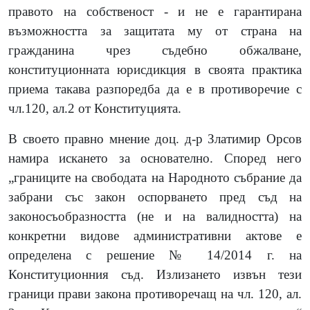
правото на собственост - и не е гарантирана
възможността за защитата му от страна на
гражданина чрез съдебно обжалване,
конституционната юрисдикция в своята практика
приема такава разпоредба да е в противоречие с
чл.120, ал.2 от Конституцията.
В своето правно мнение доц. д-р Златимир Орсов
намира искането за основателно. Според него
„границите на свободата на Народното събрание да
забрани със закон оспорването пред съд на
законосъобразността (не и на валидността) на
конкретни видове административни актове е
определена с решение № 14/2014 г. на
Конституционния съд. Излизането извън тези
граници прави закона противоречащ на чл. 120, ал.