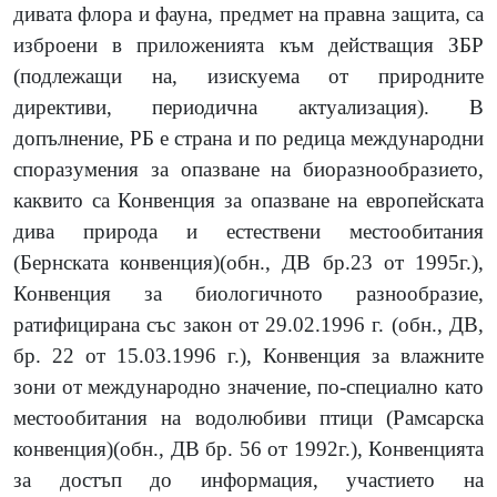
дивата флора и фауна, предмет на правна защита, са
изброени в приложенията към действащия ЗБР
(подлежащи на, изискуема от природните
директиви, периодична актуализация). В
допълнение, РБ е страна и по редица международни
споразумения за опазване на биоразнообразието,
каквито са Конвенция за опазване на европейската
дива природа и естествени местообитания
(Бернската конвенция)(обн., ДВ бр.23 от 1995г.),
Конвенция за биологичното разнообразие,
ратифицирана със закон от 29.02.1996 г. (обн., ДВ,
бр. 22 от 15.03.1996 г.), Конвенция за влажните
зони от международно значение, по-специално като
местообитания на водолюбиви птици (Рамсарска
конвенция)(обн., ДВ бр. 56 от 1992г.), Конвенцията
за достъп до информация, участието на