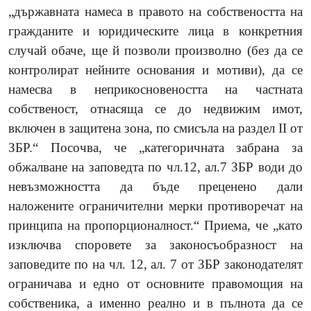
„държавната намеса в правото на собствеността на
гражданите и юридическите лица в конкретния
случай обаче, ще й позволи произволно (без да се
контролират нейните основания и мотиви), да се
намесва в неприкосновеността на частната
собственост, отнасяща се до недвижим имот,
включен в защитена зона, по смисъла на раздел II от
ЗБР.“ Посочва, че „категоричната забрана за
обжалване на заповедта по чл.12, ал.7 ЗБР води до
невъзможността да бъде преценено дали
наложените ограничителни мерки противоречат на
принципа на пропорционалност.“ Приема, че „като
изключва споровете за законосъобразност на
заповедите по на чл. 12, ал. 7 от ЗБР законодателят
ограничава и едно от основните правомощия на
собственика, а именно реално и в пълнота да се