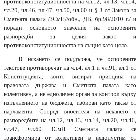
противоконституционността на чл.12, чл.13, чл.14,
чл.20, чл.46, чл.47, чл.50, чл.60 и § 3 от Закона за
Сметната палата /ЗСмП//обн., ДВ, бр.98/2010 г./ и
поради основното значение на оспорените
разпоредби за целия закон и
противоконституционността на същия като цяло.
В искането се поддържа, че оспорените
текстове противоречат на чл.4, ал.1 и чл.91, ал.1 от
Конституцията, които визират принципа на
правовата държава и Сметната палата като
колективен, а не едноличен орган за контрол върху
изпълнението на бюджета, избиран като такъв от
парламента. Според вносителя на искането с
разпоредбите на чл.12, чл.13, чл.14, чл.20, чл.46,
чл.47, чл.60 ЗСмП Сметната палата се
трансформира от колективен в недопустим от