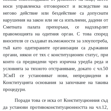
носи управленска отговорност и вследствие на
негово действие или бездействие са допуснати
нарушения на закон или не са изпълнени, дадени от
Сметната палата препоръки, се надхвърлят
правомощията на одитния орган. С това според
вносителя се създават възможности за злоупотреба,
тъй като одитираните организации са държавни
органи, някои от тях с конституционен статус, при
които са предвидени чрез изрична уредба реда и
условията за тяхното отстраняване, докато с чл.50
ЗСмП се установяват нови, непредвидени в
Конституцията основания за започване на такива
процедури.
Поради това се иска от Конституционния съд
да установи противоконституционността на чл.12,