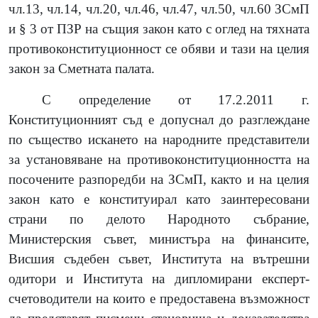
чл.13, чл.14, чл.20, чл.46, чл.47, чл.50, чл.60 ЗСмП
и § 3 от ПЗР на същия закон като с оглед на тяхната
противоконституционност се обяви и тази на целия
закон за Сметната палата.
С определение от 17.2.2011 г.
Конституционният съд е допуснал до разглеждане
по същество искането на народните представители
за установяване на противоконституционността на
посочените разпоредби на ЗСмП, както и на целия
закон като е конституирал като заинтересовани
страни по делото Народното събрание,
Министерския съвет, министъра на финансите,
Висшия съдебен съвет, Института на вътрешни
одитори и Института на дипломирани експерт-
счетоводители на които е предоставена възможност