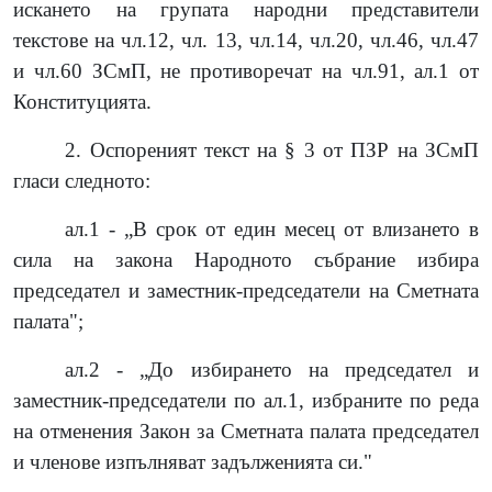
искането на групата народни представители
текстове на чл.12, чл. 13, чл.14, чл.20, чл.46, чл.47
и чл.60 ЗСмП, не противоречат на чл.91, ал.1 от
Конституцията.
2. Оспореният текст на § 3 от ПЗР на ЗСмП
гласи следното:
ал.1 - „В срок от един месец от влизането в
сила на закона Народното събрание избира
председател и заместник-председатели на Сметната
палата";
ал.2 - „До избирането на председател и
заместник-председатели по ал.1, избраните по реда
на отменения Закон за Сметната палата председател
и членове изпълняват задълженията си."