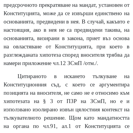
предсрочното прекратяване на мандат, установен от
Конституцията, може да се извърши единствено на
основанията, предвидени в нея. В случай, какъвто е
настоящия, ако в нея не са предвидени такива, на
основанията, визирани в закона, приет въз основа
на овластяване от Конституцията, при което в
разглежданата хипотеза според вносителя трябва да
намери приложение чл.12 ЗСмП /отм./.
Цитираното в искането тълкуване на
Конституционния съд, с което се аргументира
позицията на вносителя, не само не е относимо към
хипотезата на § 3 от ПЗР на ЗСмП, но е и
използвано изолирано извън цялостния контекст на
тълкувателното решение. Щом като мандатността
на органа по чл.91, ал.1 от Конституцията се