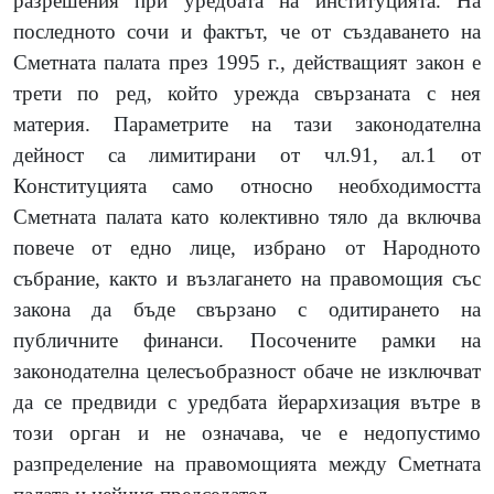
разрешения при уредбата на институцията. На
последното сочи и фактът, че от създаването на
Сметната палата през 1995 г., действащият закон е
трети по ред, който урежда свързаната с нея
материя. Параметрите на тази законодателна
дейност са лимитирани от чл.91, ал.1 от
Конституцията само относно необходимостта
Сметната палата като колективно тяло да включва
повече от едно лице, избрано от Народното
събрание, както и възлагането на правомощия със
закона да бъде свързано с одитирането на
публичните финанси. Посочените рамки на
законодателна целесъобразност обаче не изключват
да се предвиди с уредбата йерархизация вътре в
този орган и не означава, че е недопустимо
разпределение на правомощията между Сметната