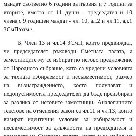
мандат съответно 6 години за първия и 7 години за
вторите, вместо от 11 души - председател и 10
члена с 9 годишен мандат - чл. 10, ал.2 и чл.11, ал.1
ЗСмП/отм./.
Б. Член 13 и чл.14 ЗСмП, които предвиждат,
че председателят ръководи Сметната палата, а
заместниците му се избират по негово предложение
от Народното събрание, като са уредени условията
за тяхната избираемост и несъвместимост, размер
на възнаграждението, което получават и
недопустимостта председателят да бъде преизбиран
за разлика от неговите заместници. Аналогичните
текстове на отменения закон са чл.11 и чл.13, които
визират идентични условия за избираемост и
несъвместимост за длъжността на председателя и