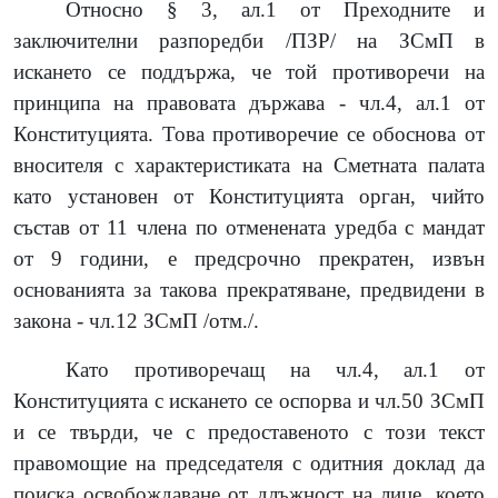
Относно § 3, ал.1 от Преходните и
заключителни разпоредби /ПЗР/ на ЗСмП в
искането се поддържа, че той противоречи на
принципа на правовата държава - чл.4, ал.1 от
Конституцията. Това противоречие се обоснова от
вносителя с характеристиката на Сметната палата
като установен от Конституцията орган, чийто
състав от 11 члена по отменената уредба с мандат
от 9 години, е предсрочно прекратен, извън
основанията за такова прекратяване, предвидени в
закона - чл.12 ЗСмП /отм./.
Като противоречащ на чл.4, ал.1 от
Конституцията с искането се оспорва и чл.50 ЗСмП
и се твърди, че с предоставеното с този текст
правомощие на председателя с одитния доклад да
поиска освобождаване от длъжност на лице, което