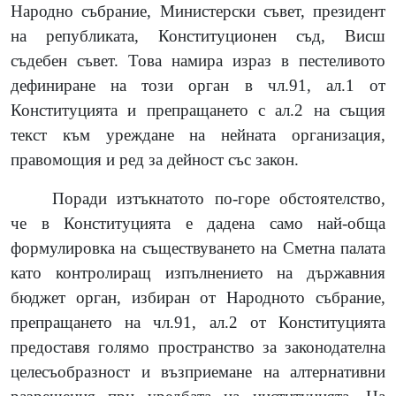
Народно събрание, Министерски съвет, президент
на републиката, Конституционен съд, Висш
съдебен съвет. Това намира израз в пестеливото
дефиниране на този орган в чл.91, ал.1 от
Конституцията и препращането с ал.2 на същия
текст към уреждане на нейната организация,
правомощия и ред за дейност със закон.
Поради изтъкнатото по-горе обстоятелство,
че в Конституцията е дадена само най-обща
формулировка на съществуването на Сметна палата
като контролиращ изпълнението на държавния
бюджет орган, избиран от Народното събрание,
препращането на чл.91, ал.2 от Конституцията
предоставя голямо пространство за законодателна
целесъобразност и възприемане на алтернативни