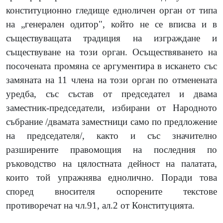
конституционно гледище едноличен орган от типа
на „генерален одитор", който не се вписва и в
съществуващата традиция на изграждане и
съществуване на този орган. Осъществяването на
посочената промяна се аргументира в искането със
замяната на 11 члена на този орган по отменената
уредба, със състав от председател и двама
заместник-председатели, избирани от Народното
събрание /двамата заместници само по предложение
на председателя/, както и със значително
разширените правомощия на последния по
ръководство на цялостната дейност на палатата,
които той упражнява еднолично. Поради това
според вносителя оспорените текстове
противоречат на чл.91, ал.2 от Конституцията.