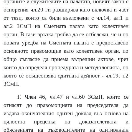
органите и служителите на палатата, новият закон с
оспорения чл.20 ги разширява като включва и част
от тези, които са били възложени с чл.14, ал.1 и
ал.2 ЗСмП на Сметната палата като колективен
орган. В тази връзка трябва да се отбележи, че и по
новата уредба на Сметната палата е предоставено
основното правомощие като колективен орган, по
общо съгласие да приема вътрешни актове, чрез
които да определя процедурата и методологията, по
която се осъществява одитната дейност - чл.19, т.2
ЗСмП.
Г. Член 46, чл.47 и чл.60 ЗСмП, които се
отнасят до правомощията на председателя да
издава окончателния одитен доклад въз основа на
цялостна преценка на доказателствата и
обясненията на ръководителите на одитираната