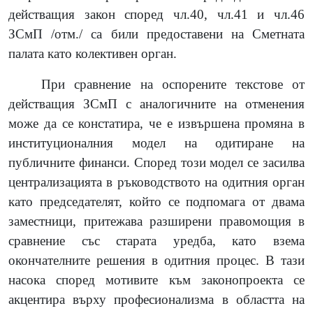
действащия закон според чл.40, чл.41 и чл.46
ЗСмП /отм./ са били предоставени на Сметната
палата като колективен орган.
При сравнение на оспорените текстове от
действащия ЗСмП с аналогичните на отменения
може да се констатира, че е извършена промяна в
институционалния модел на одитиране на
публичните финанси. Според този модел се засилва
централизацията в ръководството на одитния орган
като председателят, който се подпомага от двама
заместници, притежава разширени правомощия в
сравнение със старата уредба, като взема
окончателните решения в одитния процес. В тази
насока според мотивите към законопроекта се
акцентира върху професионализма в областта на