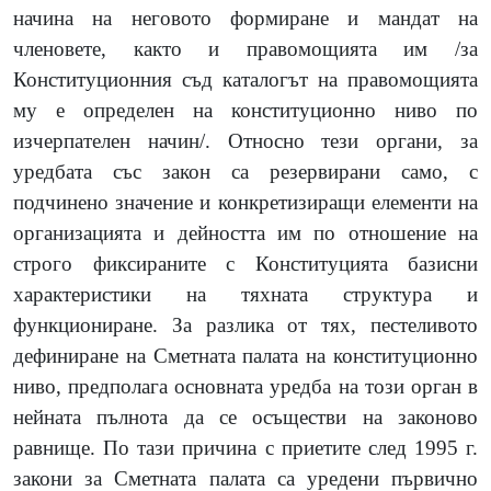
начина на неговото формиране и мандат на
членовете, както и правомощията им /за
Конституционния съд каталогът на правомощията
му е определен на конституционно ниво по
изчерпателен начин/. Относно тези органи, за
уредбата със закон са резервирани само, с
подчинено значение и конкретизиращи елементи на
организацията и дейността им по отношение на
строго фиксираните с Конституцията базисни
характеристики на тяхната структура и
функциониране. За разлика от тях, пестеливото
дефиниране на Сметната палата на конституционно
ниво, предполага основната уредба на този орган в
нейната пълнота да се осъществи на законово
равнище. По тази причина с приетите след 1995 г.
закони за Сметната палата са уредени първично