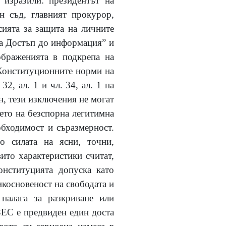
 изразили: президентът на
н съд, главният прокурор,
ията за защита на личните
ма Достъп до информация” и
ображенията в подкрепа на
 Конституционните норми на
32, ал. 1 и чл. 34, ал. 1 на
н, тези изключения не могат
ето на безспорна легитимна
обходимост и съразмерност.
о силата на ясни, точни,
ито характеристики считат,
онституцията допуска като
икосновеност на свободата и
налага за разкриване или
ЗЕС е предвиден един доста