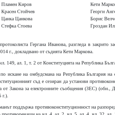
Пламен Киров
Кети Марко
Красен Стойчев
Георги Анг
Цанка Цанкова
Борис Велч
Стефка Стоева
Гроздан Ил
-протоколиста Гергана Иванова, разгледа в закрито за
014 г.,
докладвано от съдията Кети Маркова.
л. 149, ал. 1, т. 2 от Конституцията на Република Бълг
по искане на омбудсмана на Република България на о
нституционният съд е сезиран да установи противоконс
1а от Закона за електронните съобщения (ЗЕС) (обн., Д
 г.).
манът поддържа противоконституционност на разпоредби
противоречащи на чл. 4, ал. 2, чл. 5, ал. 4, чл. 32, ал