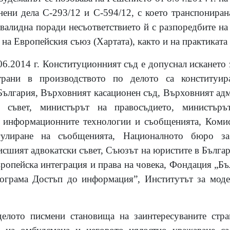
нени дела С-293/12 и С-594/12, с което транспонир
валидна поради несъответствието й с разпоредбите на чл
 на Европейския съюз (Хартата), както и на практикат
06.2014 г. Конституционният съд е допуснал искането 
трани в производството по делото са конституир
България, Върховният касационен съд, Върховният адм
т съвет, министърът на правосъдието, министъръ
, информационните технологии и съобщенията, Комис
гулиране на съобщенията, Националното бюро за
исшият адвокатски съвет, Съюзът на юристите в Бълга
ропейска интеграция и права на човека, Фондация „Бъ
ограма Достъп до информация”, Институтът за мод
елото писмени становища на заинтересуваните стр