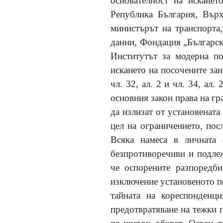
основателност на исканет
Република България, Върх
министърът на транспорта
данни, Фондация „Българск
Институтът за модерна по
искането на посочените за
чл. 32, ал. 2 и чл. 34, ал.
основния закон права на гр
да излизат от установенат
цел на ограничението, пос
Всяка намеса в личната 
безпротиворечиви и подлеж
че оспорените разпоредби
изключение установеното по
тайната на кореспонденц
предотвратяване на тежки 