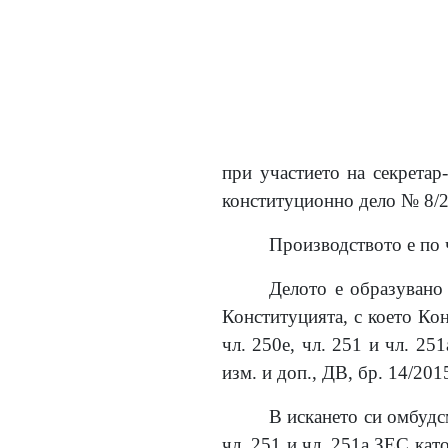
при участието на секретар
конституционно дело № 8/2
Производството е по ч
Делото е образувано 
Конституцията, с което Ко
чл. 250е, чл. 251 и чл. 25
изм. и доп., ДВ, бр. 14/2015
В искането си омбудс
чл. 251 и чл. 251а ЗЕС като 