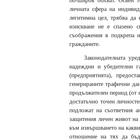
по-широк обхват. Освен т
личната сфера на индивид
легитимна цел, трябва да 
изискване не е спазено с
съображения в подкрепа н
гражданите.
Законодателната уре
надеждни и убедителни га
(
предприятията
)
, предост
генерираните трафични дан
продължителен период (от е
достатъчно точен личносте
подложат на съответния а
защитения личен живот на 
към извършването на какви
отношение на тях да бъд