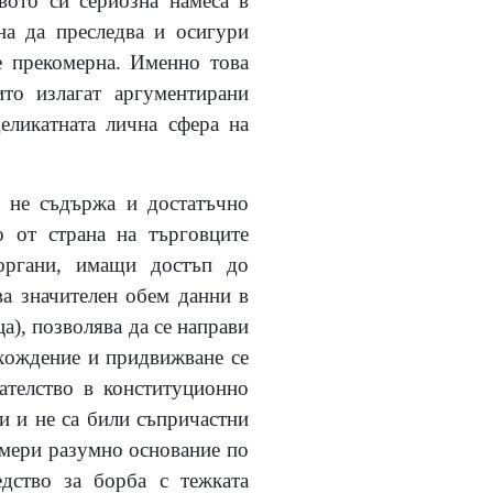
вото си сериозна намеса в
на да преследва и осигури
 е прекомерна. Именно това
ито излагат аргументирани
еликатната лична сфера на
, не съдържа и достатъчно
о от страна на търговците
 органи, имащи достъп до
ва значителен обем данни в
а), позволява да се направи
ахождение и придвижване се
ателство в конституционно
и и не са били съпричастни
амери разумно основание по
дство за борба с тежката