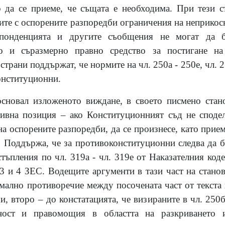
о да се приеме, че същата е необходима. При тези 
ните с оспорените разпоредби ограничения на неприкос
спонденцията и другите съобщения не могат да б
о и съразмерно правно средство за постигане на 
страни поддържат, че нормите на чл. 250а - 250е, чл. 2
онституционни.
сновал изложеното виждане, в своето писмено ста
тивна позиция – ако Конституционният съд не споде
а оспорените разпоредби, да се произнесе, като прием
. Поддържа, че за противоконституционни следва да б
естъпления по чл. 319а - чл. 319е от Наказателния коде
т. 3 и 4 ЗЕС. Водещите аргументи в тази част на стан
ално противоречие между посочената част от текста н
и, второ – до констатацията, че визираните в чл. 250б
ност и правомощия в областта на разкриването 