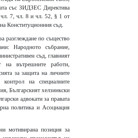
аната със ЗИДЗЕС Директива
. 7, чл. 8 и чл. 52, § 1 от
а на Конституционния съд.
за разглеждане по същество
ани: Народното събрание,
инистративен съд, главният
т на вътрешните работи,
ията за защита на личните
 контрол на специалните
рия, Българският хелзинкски
лгарски адвокати за правата
ерна политика и Асоциация
ани мотивирана позиция за