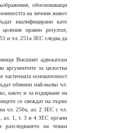
съображения, обосноваващи
новеността на личния живот
ъдат квалифицирани като
целения правен резултат,
51 и чл. 251а ЗЕС следва да
новище Висшият адвокатски
ли аргументите за цялостна
е частичната основателност
ъдат обявени най-малко чл.
кс, както и за издирване на
овището се свеждат на първо
а чл. 250а, ал. 2 ЗЕС с чл.
, ал. 1, т. 3 и 4 ЗЕС органи
и разследването на тежки