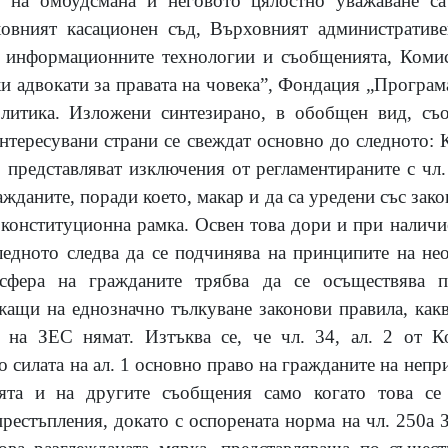
о на омбудсмана и неговото цялостно уважаване са
овният касационен съд, Върховният административе
, информационните технологии и съобщенията, Комис
и адвокати за правата на човека”, Фондация „Програ
литика. Изложени синтезирано, в обобщен вид, съ
интересувани страни се свеждат основно до следното:
 2 представляват изключения от регламентираните с чл. 
ажданите, поради което, макар и да са уредени със зако
а конституционна рамка. Освен това дори и при наличи
ледното следва да се подчинява на принципите на не
сфера на гражданите трябва да се осъществява п
ащи на еднозначно тълкуване законови правила, какв
 на ЗЕС нямат. Изтъква се, че чл. 34, ал. 2 от К
 силата на ал. 1 основно право на гражданите на непр
ията и на другите съобщения само когато това се 
престъпления, докато с оспорената норма на чл. 250а 