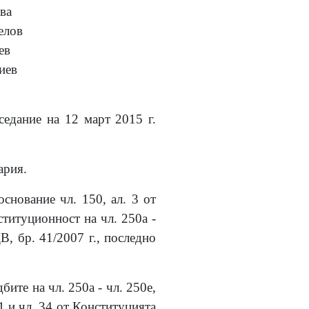
ва
елов
ев
иев
седание на 12 март 2015 г.
ария.
снование чл. 150, ал. 3 от
титуционност на чл. 250а -
В, бр. 41/2007 г., последно
те на чл. 250а - чл. 250е,
. 1 и чл. 34 от Конституцията