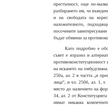
престъпност, още по-малк
разбирането им, че въведе
и на свободата на коре
наложителното, подходящ
посочените заинтересувани 
бъдат обявени за противок
Като подробно е обо
съвет е изразил и алтерна
противоконституционност н
на искането на омбудсмана
250а, ал. 2 в частта „и пр
лица”, и чл. 250б, ал. 1, 
място до наличието на форм
34, ал. 2 от Конституцията 
нямат никаква компетент