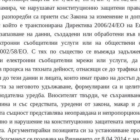
намира, че нарушават конституционно защитени права
 разпоредби са приети със Закона за изменение и д
 с който е транспонирана Директива 2006/24/ЕО на 
 запазване на данни, създадени или обработени във 
ектронни съобщителни услуги или на обществени 
002/58/ЕО. С тях по същество се въвежда задълже
и електронни съобщителни мрежи или услуги, да 
 процеса на тяхната дейност, отнасящи се до трафика
п до тези данни и лицата, които имат право на достъп д
та за неговото удължаване, формулирани са и целит
нодателна уредба. Вносителят твърди, че съхранява
ина и със средствата, уредени от закона, макар и 
ята същност представлява неоправдана и непропорцион
елно и нарушение на конституционно защитената непри
та. Аргументирайки позицията си за установяване пр
удсманът се позовава на Решението от 8.04.2014 г. н