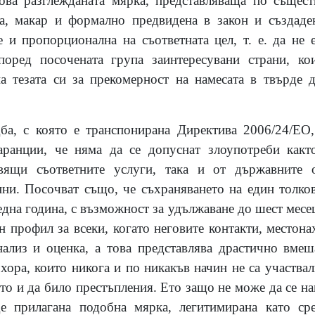
ова разглежданата мярка, представляваща по същест
а, макар и формално предвидена в закон и създаде
е и пропорционална на съответната цел, т. е. да не
поред посочената група заинтересувани страни, ко
а тезата си за прекомерност на намесата в твърде д
дба, с която е транспонирана Директива 2006/24/ЕО
ранции, че няма да се допуснат злоупотреби какт
авящи съответните услуги, така и от държавните
ни. Посочват също, че съхраняването на един толко
дна година, с възможност за удължаване до шест месец
н профил за всеки, когато неговите контакти, местон
нализ и оценка, а това представлява драстично вмеш
хора, които никога и по никакъв начин не са участвал
то и да било престъпления. Ето защо не може да се н
е прилагана подобна мярка, легитимирана като сре