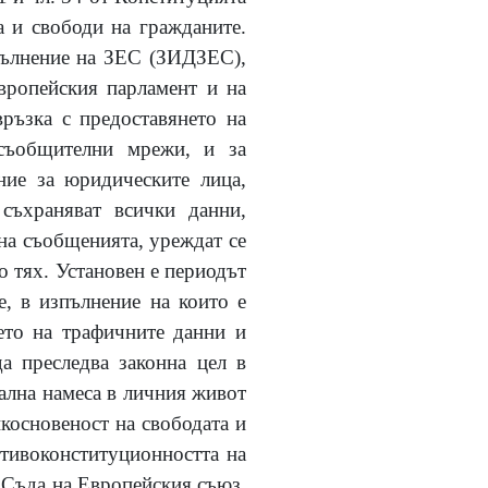
 и свободи на гражданите.
опълнение на ЗЕС (ЗИДЗЕС),
Европейския парламент и на
връзка с предоставянето на
съобщителни мрежи, и за
ние за юридическите лица,
съхраняват всички данни,
 на съобщенията, уреждат се
о тях. Установен е периодът
е, в изпълнение на които е
нето на трафичните данни и
да преследва законна цел в
ална намеса в личния живот
косновеност на свободата и
отивоконституционността на
а Съда на Европейския съюз,