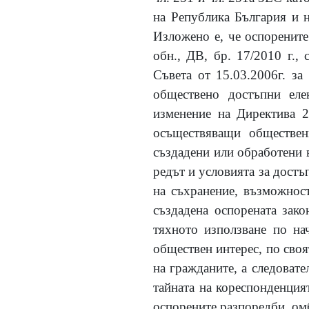
на Република България и 
Изложено е, че оспорените
обн., ДВ, бр. 17/2010 г.,
Съвета от 15.03.2006г. за
обществено достъпни ел
изменение на Директива 2
осъществяващи обществен
създадени или обработени в
редът и условията за достъ
на съхранение, възможност
създадена оспорената зако
тяхното използване по нач
обществен интерес, по сво
на гражданите, а следоват
тайната на кореспонденция
оспорените разпоредби, омб