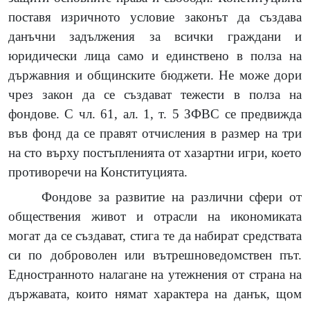
поставя изричното условие законът да създава
данъчни задължения за всички граждани и
юридически лица само и единствено в полза на
държавния и общинските бюджети. Не може дори
чрез закон да се създават тежести в полза на
фондове. С чл. 61, ал. 1, т. 5 ЗФВС се предвижда
във фонд да се правят отчисления в размер на три
на сто върху постъпленията от хазартни игри, което
противоречи на Конституцията.
Фондове за развитие на различни сфери от
обществения живот и отрасли на икономиката
могат да се създават, стига те да набират средствата
си по доброволен или вътрешноведомствен път.
Едностранното налагане на утежнения от страна на
държавата, които нямат характера на данък, щом