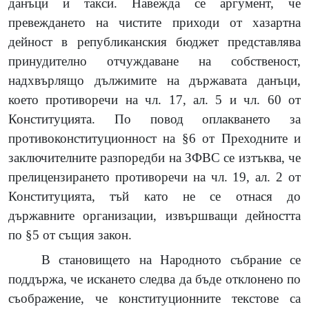
данъци и такси. Навежда се аргумент, че
превеждането на чистите приходи от хазартна
дейност в републиканския бюджет представлява
принудително отчуждаване на собственост,
надхвърлящо дължимите на държавата данъци,
което противоречи на чл. 17, ал. 5 и чл. 60 от
Конституцията. По повод оплакването за
противоконституционност на §6 от Преходните и
заключителните разпоредби на ЗФВС се изтъква, че
прелицензирането противоречи на чл. 19, ал. 2 от
Конституцията, тъй като не се отнася до
държавните организации, извършващи дейността
по §5 от същия закон.
В становището на Народното събрание се
поддържа, че искането следва да бъде отклонено по
съображение, че конституционните текстове са