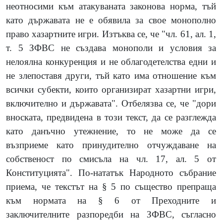
неотносими към атакуваната законова норма, тъй
като държавата не е обявила за свое монополно
право хазартните игри. Изтъква се, че "чл. 61, ал. 1,
т. 5 ЗФВС не създава монополи и условия за
нелоялна конкуренция и не облагодетелства едни и
не злепоставя други, тъй като има отношение към
всички субекти, които организират хазартни игри,
включително и държавата". Отбелязва се, че "дори
вноската, предвидена в този текст, да се разглежда
като данъчно утежнение, то не може да се
възприеме като принудително отчуждаване на
собственост по смисъла на чл. 17, ал. 5 от
Конституцията". По-нататък Народното събрание
приема, че текстът на § 5 по същество препраща
към нормата на § 6 от Преходните и
заключителните разпоредби на ЗФВС, съгласно