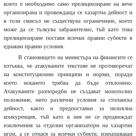
която е необходимо само прелицензиране на вече
организирана и провеждаща се хазартна дейност и
в този смисъл не съществува ограничение, което
може да се тълкува забранително, тъй като това
прелицензиране поставя всички правни субекти в
еднакви правни условия.
В становището на министъра на финансите се
изтъква, че атакуваните текстове не противоречат
на конституционни принципи и норми, поради
което искането трябва да бъде отклонено.
Атакуваните разпоредби не създават монополно
положение, нито различни условия за стопанска
дейност, както и предпоставки за нелоялна
конкуренция, тъй като в нея не се предвиждат
изключения за отделни организатори на хазартни
игри, а се отнася за всички субекти, извършващи