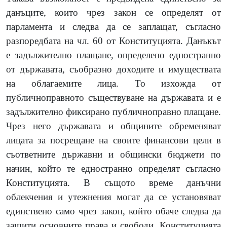
данъците, които чрез закон се определят от
парламента и следва да се заплащат, съгласно
разпоредбата на чл. 60 от Конституцията. Данъкът
е задължително плащане, определено едностранно
от държавата, съобразно доходите и имуществата
на облагаемите лица. То изхожда от
публичноправното съществуване на държавата и е
задължително фиксирано публичноправно плащане.
Чрез него държавата и общините обременяват
лицата за посрещане на своите финансови цели в
съответните държавни и общински бюджети по
начин, който те едностранно определят съгласно
Конституцията. В същото време данъчни
облекчения и утежнения могат да се установяват
единствено само чрез закон, който обаче следва да
защити основните права и свободи. Конституцията