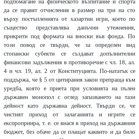
подпомагане на физическото възпитание и спорта
да се правят отчисления в размер на три на сто
върху постъпленията от хазартни игри, което по
същество представлява данъчни утежнения,
прикрити под формата на вноски във фонда. По
този повод се твърди, че за определен вид
стопански субекти се създават допълнителни
финансови задължения в противоречие с чл. 18, ал.
4 и чл. 19, ал. 2 от Конституцията. По-нататък се
поддържа, че § 5 от цитирания закон препраща към
уредба, която е приета при условията на пълен
държавен монопол с оглед запазването на тази
дейност като държавна дейност. Твърди се, че
чистият приход от залаганията и игрите се
експроприира, т. е. се внася в приход на държавния
бюджет, без обаче да се плащат каквито и да било