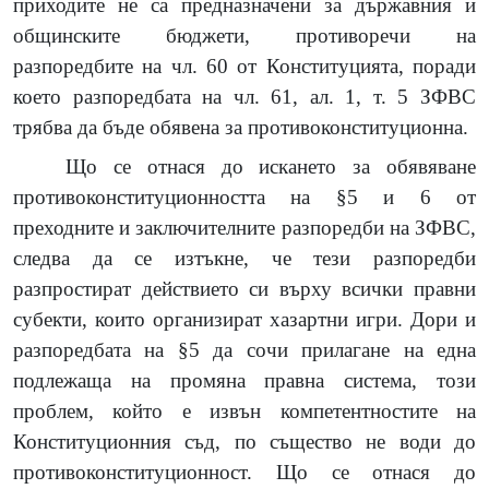
приходите не са предназначени за държавния и
общинските бюджети, противоречи на
разпоредбите на чл. 60 от Конституцията, поради
което разпоредбата на чл. 61, ал. 1, т. 5 ЗФВС
трябва да бъде обявена за противоконституционна.
Що се отнася до искането за обявяване
противоконституционността на §5 и 6 от
преходните и заключителните разпоредби на ЗФВС,
следва да се изтъкне, че тези разпоредби
разпростират действието си върху всички правни
субекти, които организират хазартни игри. Дори и
разпоредбата на §5 да сочи прилагане на една
подлежаща на промяна правна система, този
проблем, който е извън компетентностите на
Конституционния съд, по същество не води до
противоконституционност. Що се отнася до