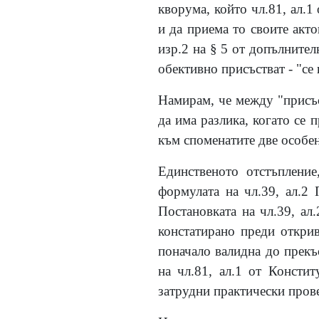
кворума, който чл.81, ал.1
и да приема то своите акт
изр.2 на § 5 от допълните
обективно присъстват - "се 
Намирам, че между "присъст
да има разлика, когато се 
към споменатите две особе
Единственото отстъпление
формулата на чл.39, ал.2
Постановката на чл.39, ал
констатирано преди открив
поначало валидна до прекъ
на чл.81, ал.1 от Констит
затрудни практически прове