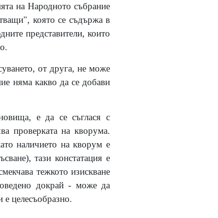
нията на Народното събрание
тващи", която се съдържа в
дните представители, които
о.
суването, от друга, не може
ние няма какво да се добави
новища, е да се съглася с
ва проверката на кворума.
като наличието на кворум е
сване), тази констатация е
смекчава тежкото изискване
 доведено докрай - може да
и е целесъобразно.