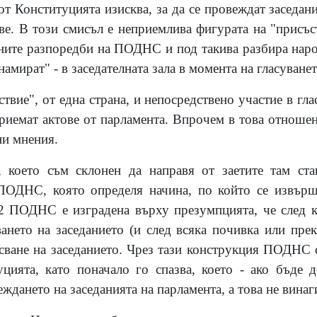
 от Конституцията изисква, за да се провеждат заседа
ове. В този смисъл е неприемлива фигурата на "присъс
лните разпоредби на ПОДНС и под такива разбира наро
намират" - в заседателната зала в момента на гласуванет
вие", от една страна, и непосредствено участие в гла
приемат актове от парламента. Впрочем в това отноше
ни мнения.
, което съм склонен да направя от заетите там ста
 ПОДНС, която определя начина, по който се извърш
.2 ПОДНС е изградена върху презумпцията, че след 
ането на заседанието (и след всяка почивка или прекъ
сване на заседанието. Чрез тази конструкция ПОДНС 
уцията, като поначало го спазва, което - ако бъде
ждането на заседанията на парламента, а това не винаг