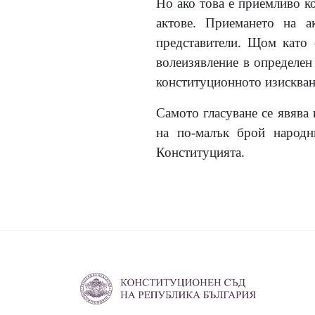
Но ако това е приемливо ко
актове. Приемането на а
представители. Щом като 
волеизявление в определен
конституционното изискване
Самото гласуване се явява
на по-малък брой народни
Конституцията.