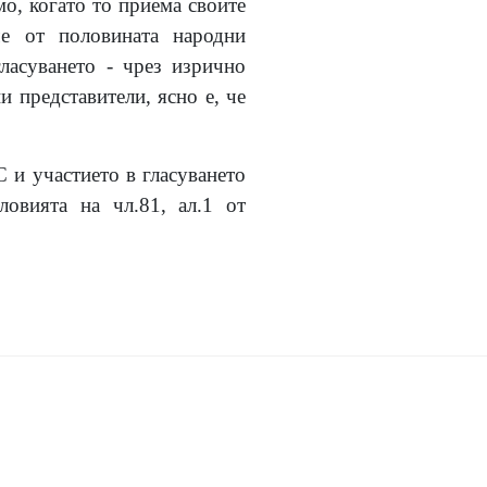
мо, когато то приема своите
че от половината народни
ласуването - чрез изрично
 представители, ясно е, че
 и участието в гласуването
ловията на чл.81, ал.1 от