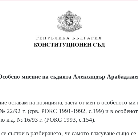
Особено мнение на съдията Александър Арабаджие
ие оставам на позицията, заета от мен в особеното ми
. № 22/92 г. (срв. РОКС 1991-1992, с.199) и в особен
по к.д. № 16/93 г. (РОКС 1993, с.154).
се състои в разбирането, че самото гласуване също се