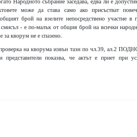
гато Народното събрание заседава, едва ли е допусти
ктовете може да става само ако присъстват пове
общият брой на взелите непосредствено участие в г
 смисъл - е по-малък от общия брой на всички народни
 за кворум не е спазено.
 проверка на кворума извън тази по чл.39, ал.2 ПОДНС
 представители показва, че актът е приет при ус