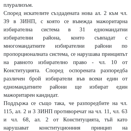
плурализъм.
Според искателите създадената нова ал. 2 към чл.
39 в ЗИНП, с която се въвежда мажоритарна
избирателна система в 31 едномандатни
избирателни района, които съвпадат с
многомандатните избирателни райони по
пропорционалната система, се нарушава принципът
на равното избирателно право - чл. 10 от
Конституцията. Според оспорената разпоредба
различен брой избиратели във всеки един от
едномандатните райони ще избират един
мажоритарен кандидат.
Поддържа се също така, че разпоредбите на чл.
115, ал. 2 и 3 ЗИНП противоречат на чл. 11, чл. 63
и чл. 68, ал. 2 от Конституцията, тъй като
нарушават конституционния принцип на