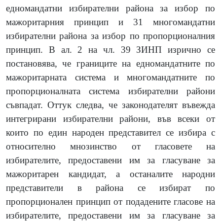
едномандатни избирателни района за избор по
мажоритарния принцип и 31 многомандатни
избирателни района за избор по пропорционалния
принцип. В ал. 2 на чл. 39 ЗИНП изрично се
постановява, че границите на едномандатните по
мажоритарната система и многомандатните по
пропорционалната система избирателни райони
съвпадат. Оттук следва, че законодателят въвежда
интегрирани избирателни райони, във всеки от
които по един народен представител се избира с
относително мнозинство от гласовете на
избирателите, предоставени им за гласуване за
мажоритарен кандидат, а останалите народни
представители в района се избират по
пропорционален принцип от подадените гласове на
избирателите, предоставени им за гласуване за