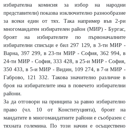
избирателна комисия за избор на народни
представители) показва изключително разнообразие
за всеки един от тях. Така например във 2-ри
многомандатен избирателен район (МИР) - Бургас,
броят на избирателите по първоначалните
избирателни списъци е бил 297 129, в 3-ти МИР -
Варна, 397 299, в 23-ти МИР - София, 362 994, в
24-ти МИР - София, 333 428, в 25-и МИР - София,
350 433, в 5-и МИР - Видин, 109 274, в 7-и МИР -
Габрово, 121 332. Такова значително различие в
броя на избирателите има в повечето избирателни
райони.
За да отговори на принципа за равно избирателно
право (чл. 10 от Конституцията), броят на
мандатите в многомандатните райони е съобразен с
тяхната големина. По този начин е осъществено