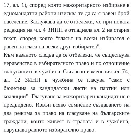
17, ал. 1), според която мажоритарното избиране в
едномандатни райони изисква те да са с равен брой
население. Заслужава да се отбележи, че при новата
редакция на чл. 4 ЗИНП е отпаднала ал. 2 на стария
текст, според която “гласът на всеки избирател е
равен на гласа на всеки друг избирател”.
Към казаното следва да се отбележи, че съществува
неравенство в избирателното право и по отношение
гласуващите в чужбина. Съгласно изменения чл. 74,
ал. 12 ЗИНП в чужбина се гласува “само с
бюлетина за кандидатски листи на партии или
коалиции”. Гласуване за мажоритарен кандидат не е
предвидено. Извън всяко съмнение създаването на
два режима за право на гласуване на българските
граждани, които живеят в страната и в чужбина,
нарушава равното избирателно право.