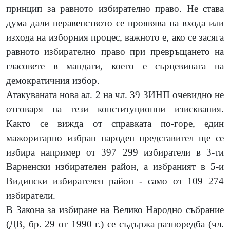
принцип за равното избирателно право. Не става
дума дали неравенството се проявява на входа или
изхода на изборния процес, важното е, ако се засяга
равното избирателно право при превръщането на
гласовете в мандати, което е сърцевината на
демократичния избор.
Атакуваната нова ал. 2 на чл. 39 ЗИНП очевидно не
отговаря на тези конституционни изисквания.
Както се вижда от справката по-горе, един
мажоритарно избран народен представител ще се
избира например от 397 299 избиратели в 3-ти
Варненски избирателен район, а избраният в 5-и
Видински избирателен район - само от 109 274
избиратели.
В Закона за избиране на Велико Народно събрание
(ДВ, бр. 29 от 1990 г.) се съдържа разпоредба (чл.