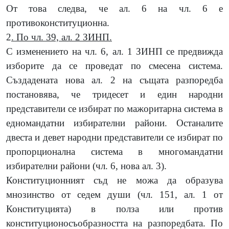
От това следва, че ал. 6 на чл. 6 е
противоконституционна.
2
. По чл. 39, ал. 2 ЗИНП.
С изменението на чл. 6, ал. 1 ЗИНП се предвижда
изборите да се проведат по смесена система.
Създадената нова ал. 2 на същата разпоредба
постановява, че тридесет и един народни
представители се избират по мажоритарна система в
едномандатни избирателни райони. Останалите
двеста и девет народни представители се избират по
пропорционална система в многомандатни
избирателни райони (чл. 6, нова ал. 3).
Конституционният съд не можа да образува
мнозинство от седем души (чл. 151, ал. 1 от
Конституцията) в полза или против
конституционосъобразността на разпоредбата. По