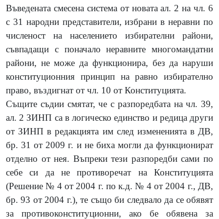
Въведената смесена система от новата ал. 2 на чл. 6
с 31 народни представители, избрани в неравни по
численост на населението избирателни райони,
съвпадащи с поначало неравните многомандатни
райони, не може да функционира, без да наруши
конституционния принцип на равно избирателно
право, въздигнат от чл. 10 от Конституцията.
Същите съдии смятат, че с разпоредбата на чл. 39,
ал. 2 ЗИНП са в логическо единство и редица други
от ЗИНП в редакцията им след измененията в ДВ,
бр. 31 от 2009 г. и не биха могли да функционират
отделно от нея. Въпреки тези разпоредби сами по
себе си да не противоречат на Конституцията
(Решение № 4 от 2004 г. по к.д. № 4 от 2004 г., ДВ,
бр. 93 от 2004 г.), те също би следвало да се обявят
за противоконституционни, ако бе обявена за