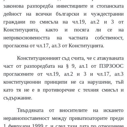
законова разпоредба инвестициите и стопанската
дейност на всички български и чуждестранни
граждани по смисъла на чл.19, ал.2 и 3 от
Конституцията, както и посяга ли се на
неприкосновеността на частната собственост,
прогласена от чл.17, ал.3 от Конституцията.
Конституционният съд счита, че с атакуваната
част от разпоредбата на § 9, ал.1 от ПЗРЗООС
прогласените от чл.19, ал.2 и 3 и чл.17, ал.3
конституционни принципи не са нарушени, тъй
като тя не е в противоречие с техния смисъл и
съдържание.
Твърдяната от вносителите на искането
неравнопоставеност между приватизаторите преди
1 февруари 1999 г. и след тази дата по отношение