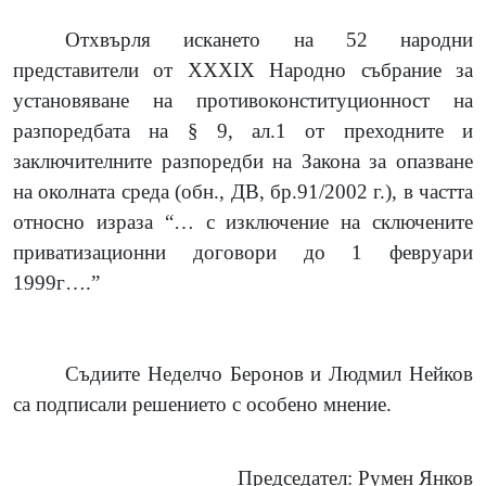
Отхвърля искането на 52 народни
представители от ХХХІХ Народно събрание за
установяване на противоконституционност на
разпоредбата на § 9, ал.1 от преходните и
заключителните разпоредби на Закона за опазване
на околната среда (обн., ДВ, бр.91/2002 г.), в частта
относно израза “… с изключение на сключените
приватизационни договори до 1 февруари
1999г….”
Съдиите Неделчо Беронов и Людмил Нейков
са подписали решението с особено мнение.
Председател: Румен Янков