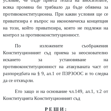
условие, че бъде приета тезата на вносителите,
всяка промяна би трябвало да бъде обявена за
противоконституционна. При какви условия ще се
приватизира е въпрос на икономическа концепция
на този, който приватизира, която не подлежи на
контрол за противоконституционност.
По изложените съображения
Конституционният съд приема за неоснователно
искането за установяване на
противоконституционност на атакуваната част от
разпоредбата на § 9, ал.1 от ПЗРЗООС и то следва
да се отхвърли.
Ето защо и на основание чл.149, ал.1, т.2 от
Конституцията Конституционният съд
Р Е Ш И :