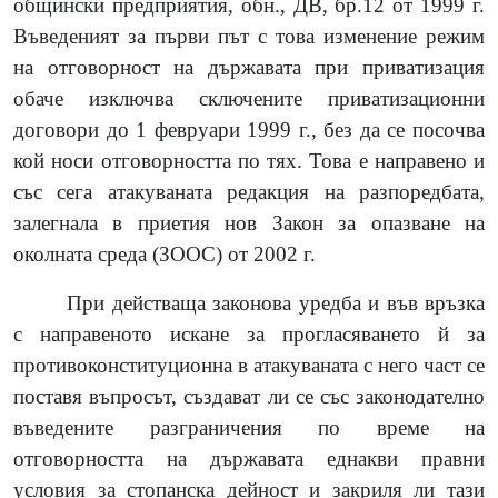
общински предприятия, обн., ДВ, бр.12 от 1999 г.
Въведеният за първи път с това изменение режим
на отговорност на държавата при приватизация
обаче изключва сключените приватизационни
договори до 1 февруари 1999 г., без да се посочва
кой носи отговорността по тях. Това е направено и
със сега атакуваната редакция на разпоредбата,
залегнала в приетия нов Закон за опазване на
околната среда (ЗООС) от 2002 г.
При действаща законова уредба и във връзка
с направеното искане за прогласяването й за
противоконституционна в атакуваната с него част се
поставя въпросът, създават ли се със законодателно
въведените разграничения по време на
отговорността на държавата еднакви правни
условия за стопанска дейност и закриля ли тази