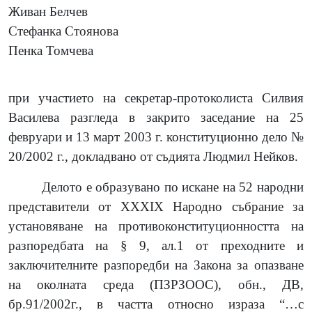
Живан Белчев
Стефанка Стоянова
Пенка Томчева
при участието на секретар-протоколиста Силвия
Василева разгледа в закрито заседание на 25
февруари и 13 март 2003 г. конституционно дело №
20/2002 г., докладвано от съдията Людмил Нейков.
Делото е образувано по искане на 52 народни
представители от ХХХІХ Народно събрание за
установяване на противоконституционността на
разпоредбата на § 9, ал.1 от преходните и
заключителните разпоредби на Закона за опазване
на околната среда (ПЗРЗООС), обн., ДВ,
бр.91/2002г., в частта относно израза “…с