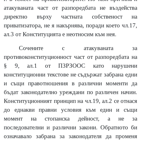
атакуваната част от разпоредбата не въздейства
директно върху частната собственост на
приватизатора, не я накърнява, поради което чл.17,
ал.3 от Конституцията е неотносим към нея.
Сочените с атакуваната за
противоконституционност част от разпоредбата на
§ 9, ал.1 от ПЗРЗООС като нарушени
конституционни текстове не съдържат забрана едни
и същи правотношения в различни моменти да
бъдат законодателно уреждани по различен начин.
Конституционният принцип на чл.19, ал.2 се отнася
до еднакви правни условия към един и същи
момент на стопанска дейност, а не за
последователни и различни закони. Обратното би
означавало забрана за законодателя да променя