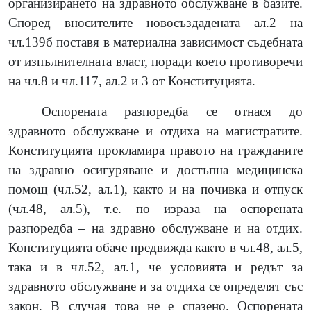
организирането на здравното обслужване в базите.
Според вносителите новосъздадената ал.2 на
чл.139б поставя в материална зависимост съдебната
от изпълнителната власт, поради което противоречи
на чл.8 и чл.117, ал.2 и 3 от Конституцията.
Оспорената разпоредба се отнася до
здравното обслужване и отдиха на магистратите.
Конституцията прокламира правото на гражданите
на здравно осигуряване и достъпна медицинска
помощ (чл.52, ал.1), както и на почивка и отпуск
(чл.48, ал.5), т.е. по израза на оспорената
разпоредба – на здравно обслужване и на отдих.
Конституцията обаче предвижда както в чл.48, ал.5,
така и в чл.52, ал.1, че условията и редът за
здравното обслужване и за отдиха се определят със
закон. В случая това не е спазено. Оспорената