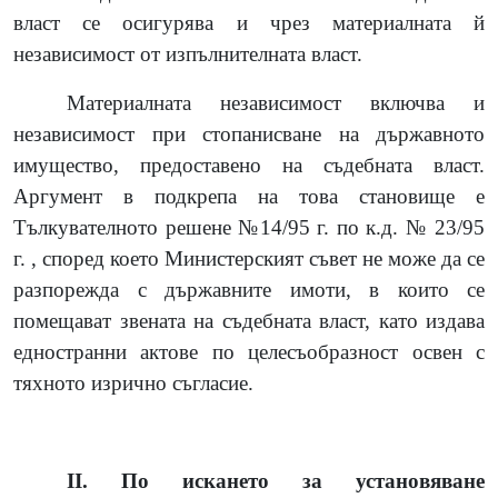
власт се осигурява и чрез материалната й
независимост от изпълнителната власт.
Материалната независимост включва и
независимост при стопанисване на държавното
имущество, предоставено на съдебната власт.
Аргумент в подкрепа на това становище е
Тълкувателното решене №14/95 г. по к.д. № 23/95
г. , според което Министерският съвет не може да се
разпорежда с държавните имоти, в които се
помещават звената на съдебната власт, като издава
едностранни актове по целесъобразност освен с
тяхното изрично съгласие.
ІІ. По искането за установяване