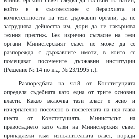
Министерският съвет следва да постъпи по начин,
който е в съответствие с йерархията и
компетентността на тези държавни органи, да не
затруднява дейността им, дори да не накърнява
техния престиж. Без изрично съгласие на тези
органи Министерският съвет не може да се
разпорежда с държавните имоти, в които се
помещават посочените държавни институции
(Решение № 14 по к.д. № 23/1995 г.).
Разпоредбата на чл.8 от Конституцията
определя съдебната като една от трите основни
власти. Какво включва тази власт е ясно и
изчерпателно посочено в посветената на нея глава
шеста от Конституцията. Министърът на
правосъдието като член на Министерския съвет
принадлежи към изпълнителната власт, поради