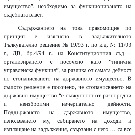
имущество”, необходимо за функционирането на
съдебната власт.
Съдържанието на това правомощие по
принцип е изяснено в задължителното
Тълкувателно решение № 19/93 г. по к.д. № 11/93
г., ДВ, бр.4/94 г., на Конституционния съд –
организирането е посочено като “типична
управленска функция”, за разлика от самата дейност
по стопанисването на държавното имущество. В
същото решение е посочено, че стопанисването на
държавно имущество “е съвкупност от разнородни
и неизброими изчерпателно дейности.
Поддържането на държавното имущество,
използването му, събирането на доходи и
изплащане на задължения, свързани с него … са все