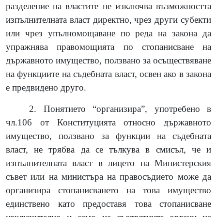
разделение на властите не изключва възможността
изпълнителната власт директно, чрез други субекти
или чрез упълномощаване по реда на закона да
упражнява правомощията по стопанисване на
държавното имущество, ползвано за осъществяване
на функциите на съдебната власт, освен ако в закона
е предвидено друго.
2. Понятието “организира”, употребено в
чл.106 от Конституцията относно държавното
имущество, ползвано за функции на съдебната
власт, не трябва да се тълкува в смисъл, че и
изпълнителната власт в лицето на Министерския
съвет или на министъра на правосъдието може да
организира стопанисването на това имущество
единствено като предоставя това стопанисване