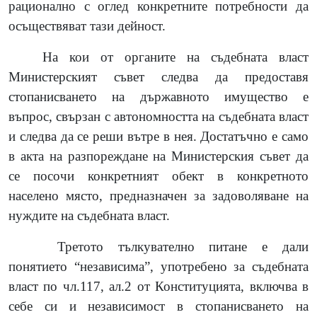
рационално с оглед конкретните потребности да
осъществяват тази дейност.
На кои от органите на съдебната власт
Министерският съвет следва да предоставя
стопанисването на държавното имущество е
въпрос, свързан с автономността на съдебната власт
и следва да се реши вътре в нея. Достатъчно е само
в акта на разпореждане на Министерския съвет да
се посочи конкретният обект в конкретното
населено място, предназначен за задоволяване на
нуждите на съдебната власт.
Третото тълкувателно питане е дали
понятието “независима”, употребено за съдебната
власт по чл.117, ал.2 от Конституцията, включва в
себе си и независимост в стопанисването на