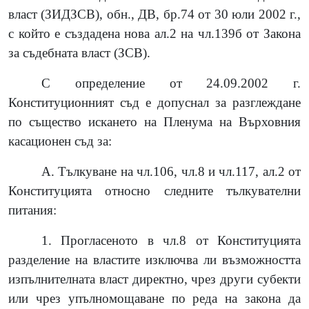
власт (ЗИДЗСВ), обн., ДВ, бр.74 от 30 юли 2002 г.,
с който е създадена нова ал.2 на чл.139б от Закона
за съдебната власт (ЗСВ).
С определение от 24.09.2002 г.
Конституционният съд е допуснал за разглеждане
по същество искането на Пленума на Върховния
касационен съд за:
А. Тълкуване на чл.106, чл.8 и чл.117, ал.2 от
Конституцията относно следните тълкувателни
питания:
1. Прогласеното в чл.8 от Конституцията
разделение на властите изключва ли възможността
изпълнителната власт директно, чрез други субекти
или чрез упълномощаване по реда на закона да