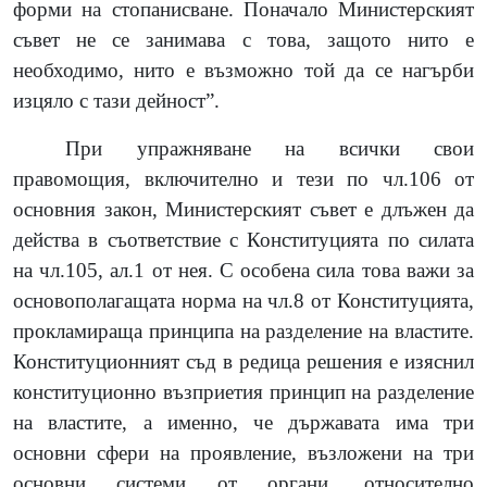
форми на стопанисване. Поначало Министерският
съвет не се занимава с това, защото нито е
необходимо, нито е възможно той да се нагърби
изцяло с тази дейност”.
При упражняване на всички свои
правомощия, включително и тези по чл.106 от
основния закон, Министерският съвет е длъжен да
действа в съответствие с Конституцията по силата
на чл.105, ал.1 от нея. С особена сила това важи за
основополагащата норма на чл.8 от Конституцията,
прокламираща принципа на разделение на властите.
Конституционният съд в редица решения е изяснил
конституционно възприетия принцип на разделение
на властите, а именно, че държавата има три
основни сфери на проявление, възложени на три
основни системи от органи, относително