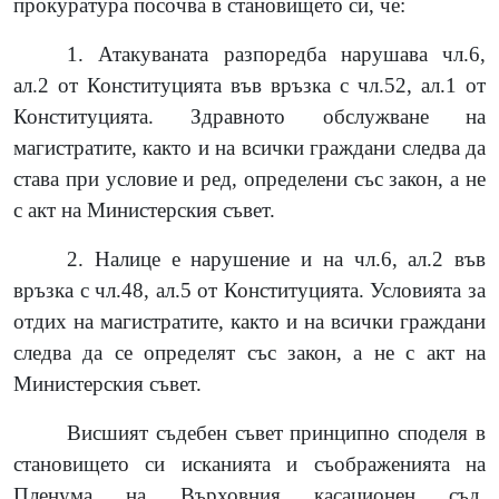
прокуратура посочва в становището си, че:
1. Атакуваната разпоредба нарушава чл.6,
ал.2 от Конституцията във връзка с чл.52, ал.1 от
Конституцията. Здравното обслужване на
магистратите, както и на всички граждани следва да
става при условие и ред, определени със закон, а не
с акт на Министерския съвет.
2. Налице е нарушение и на чл.6, ал.2 във
връзка с чл.48, ал.5 от Конституцията. Условията за
отдих на магистратите, както и на всички граждани
следва да се определят със закон, а не с акт на
Министерския съвет.
Висшият съдебен съвет принципно споделя в
становището си исканията и съображенията на
Пленума на Върховния касационен съд.