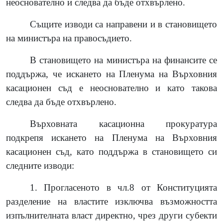
неоснователно и следва да бъде отхвърлено.
Същите изводи са направени и в становището
на министъра на правосъдието.
В становището на министъра на финансите се
поддържа, че искането на Пленума на Върховния
касационен съд е неоснователно и като такова
следва да бъде отхвърлено.
Върховната касационна прокуратура
подкрепя искането на Пленума на Върховния
касационен съд, като поддържа в становището си
следните изводи:
1. Прогласеното в чл.8 от Конституцията
разделение на властите изключва възможността
изпълнителната власт директно, чрез други субекти