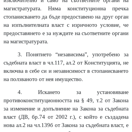
изключително и само на съответните органи на
магистратурата. Няма конституционна пречка
стопанисването да бъде предоставено на друг орган
на изпълнителната власт с изричното условие, че
предоставянето е за нуждите на съответните органи
на магистратурата.
3. Понятието “независима”, употребено за
съдебната власт в чл.117, ал.2 от Конституцията, не
включва в себе си и независимост в стопанисването
на ползваното от нея имущество.
4. Искането за установяване
противоконституционността на § 49, т.2 от Закона
за изменение и допълнение на Закона за съдебната
власт (ДВ, бр.74 от 2002 г.), с който е създадена
нова ал.2 на чл.139б от Закона за съдебната власт, е