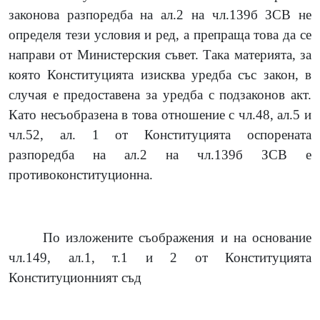
законова разпоредба на ал.2 на чл.139б ЗСВ не
определя тези условия и ред, а препраща това да се
направи от Министерския съвет. Така материята, за
която Конституцията изисква уредба със закон, в
случая е предоставена за уредба с подзаконов акт.
Като несъобразена в това отношение с чл.48, ал.5 и
чл.52, ал. 1 от Конституцията оспорената
разпоредба на ал.2 на чл.139б ЗСВ е
противоконституционна.
По изложените съображения и на основание
чл.149, ал.1, т.1 и 2 от Конституцията
Конституционният съд