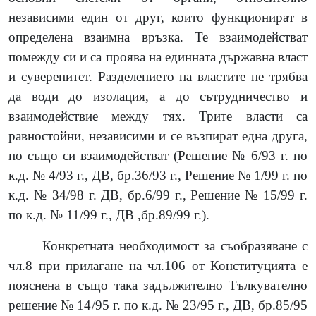
независими един от друг, които функционират в
определена взаимна връзка. Те взаимодействат
помежду си и са проява на единната държавна власт
и суверенитет. Разделението на властите не трябва
да води до изолация, а до сътрудничество и
взаимодействие между тях. Трите власти са
равностойни, независими и се възпират една друга,
но също си взаимодействат (Решение № 6/93 г. по
к.д. № 4/93 г., ДВ, бр.36/93 г., Решение № 1/99 г. по
к.д. № 34/98 г. ДВ, бр.6/99 г., Решение № 15/99 г.
по к.д. № 11/99 г., ДВ ,бр.89/99 г.).
Конкретната необходимост за съобразяване с
чл.8 при прилагане на чл.106 от Конституцията е
пояснена в също така задължително Тълкувателно
решение № 14/95 г. по к.д. № 23/95 г., ДВ, бр.85/95