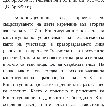
ДВ, бр.52/98 г. , Решение № 1/99 г. по к.д. № 34/98,
ДВ, бр.6/99 г.).
Конституционният съд приема, че
съществуването на двете изречение във втората
алинея на чл.117 от Конституцията е показател за
конституционно установяване на независимостта
както на участващи в правораздаването лица
(наричани за краткост “магистрати” в посочените
решения), така и за независимост на цялата система,
в която са тези лица, т.е. на съдебната власт. На
първо място това следва от основополагащата
конституционна разпоредба на чл.8 от
Конституцията, прогласила принципа на разделение
на властите. Както е пояснено в решенията на
Конституционния съд, в които е обсъждан чл.8 от
основния закон, трите власти са равностойни,