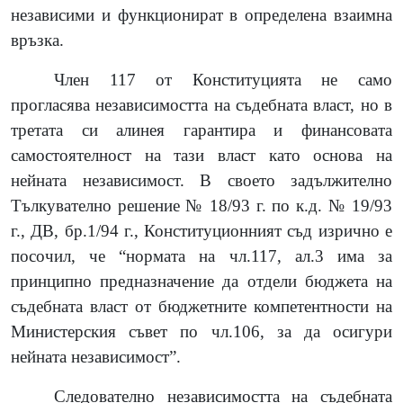
независими и функционират в определена взаимна
връзка.
Член 117 от Конституцията не само
прогласява независимостта на съдебната власт, но в
третата си алинея гарантира и финансовата
самостоятелност на тази власт като основа на
нейната независимост. В своето задължително
Тълкувателно решение № 18/93 г. по к.д. № 19/93
г., ДВ, бр.1/94 г., Конституционният съд изрично е
посочил, че “нормата на чл.117, ал.3 има за
принципно предназначение да отдели бюджета на
съдебната власт от бюджетните компетентности на
Министерския съвет по чл.106, за да осигури
нейната независимост”.
Следователно независимостта на съдебната