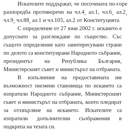
Искателите поддържат, че посочената по-горе
разпоредба противоречи на чл.4
ал.1, чл.6
ал.2
,
,
,
чл.9
чл.88
ал.1 и чл.105, ал.2 от Конституцията.
,
,
С определение от 27 юни 2002 г. искането е
допуснато за разглеждане по същество. Със
същото определение като заинтересувани страни
по делото са конституирани Народното събрание,
президентът на Република България,
Министерският съвет и министърът на отбраната.
В изпълнение на предоставената им
възможност писмени становища по искането са
изпратили Народното събрание, Министерският
съвет и министърът на отбраната, които пледират
за отхвърляне на искането. Искателите са
изпратили допълнителни съображения в
подкрепа на тезата си.