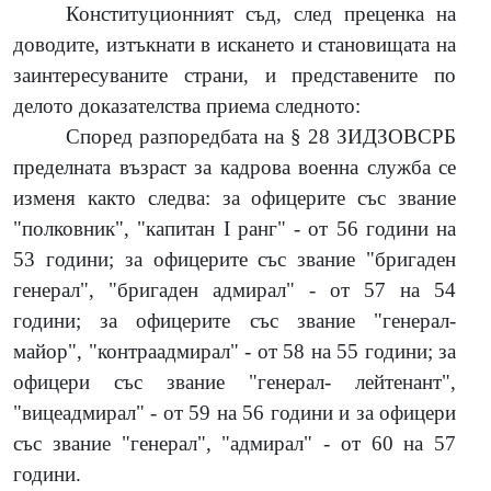
Конституционният съд, след преценка на
доводите, изтъкнати в искането и становищата на
заинтересуваните страни, и представените по
делото доказателства приема следното:
Според разпоредбата на § 28 ЗИДЗОВСРБ
пределната възраст за кадрова военна служба се
изменя както следва: за офицерите със звание
"полковник", "капитан I ранг" - от 56 години на
53 години; за офицерите със звание "бригаден
генерал", "бригаден адмирал" - от 57 на 54
години; за офицерите със звание "генерал-
майор", "контраадмирал" - от 58 на 55 години; за
офицери със звание "генерал- лейтенант",
"вицеадмирал" - от 59 на 56 години и за офицери
със звание "генерал", "адмирал" - от 60 на 57
години.