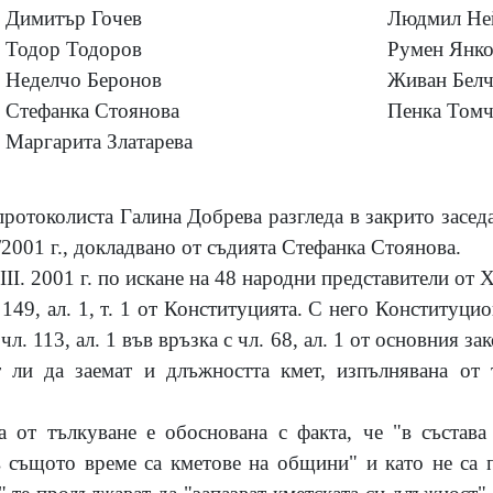
Димитър Гочев
Людмил Не
Тодор Тодоров
Румен Янко
Неделчо Беронов
Живан Белч
Стефанка Стоянова
Пенка Томч
Маргарита Златарева
протоколиста Галина Добрева разгледа в закрито засед
2001 г., докладвано от съдията Стефанка Стоянова.
III. 2001 г. по искане на 48 народни представители о
 149, ал. 1, т. 1 от Конституцията. С него Конституцио
л. 113, ал. 1 във връзка с чл. 68, ал. 1 от основния за
 ли да заемат и длъжността кмет, изпълнявана от
а от тълкуване е обоснована с факта, че "в състава
 същото време са кметове на общини" и като не са п