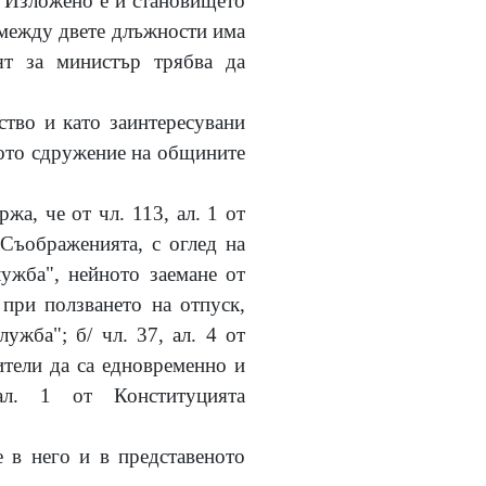
". Изложено е и становището
 между двете длъжности има
ят за министър трябва да
ство и като заинтересувани
ното сдружение на общините
а, че от чл. 113, ал. 1 от
 Съображенията, с оглед на
лужба", нейното заемане от
при ползването на отпуск,
ужба"; б/ чл. 37, ал. 4 от
ители да са едновременно и
л. 1 от Конституцията
 в него и в представеното