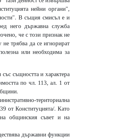
о "тази дейност се извършва
ституцията нейни органи",
ности". В същия смисъл е и
ред него държавна служба
очено, че с този признак не
у не трябва да се игнорират
 полезна или необходима за
и със същността и характера
мостта по чл. 113, ал. 1 от
общини.
министративно-териториална
139 от Конституцията/. Като
 на общинския съвет и на
ъществява държавни функции