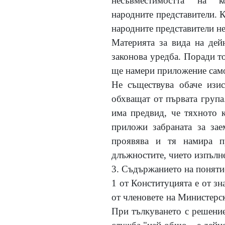
несъвместимостта на 
народните представители. 
народните представители не
Материята за вида на дейн
законова уредба. Поради то
ще намери приложение само 
Не съществува обаче изис
обхващат от първата група
има предвид, че тяхното к
приложи забраната за зае
проявява и тя намира п
длъжностите, чието изпълн
3. Съдържанието на понятие
1 от Конституцията е от зн
от членовете на Министерск
При тълкуването с решение 