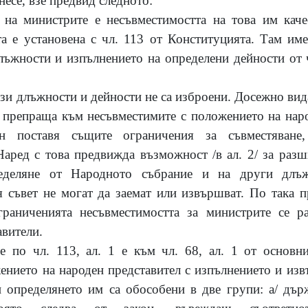
несе, взе предвид следното:
с на министрите е несъвместимостта на това им кач
а е установена с чл. 113 от Конституцията. Там им
лъжности и изпълнението на определени дейности от
зи длъжности и дейности не са изброени. Досежно вид
 1/ препраща към несъвместимите с положението на нар
н поставя същите ограничения за съвместяване,
Наред с това предвижда възможност /в ал. 2/ за разш
ределяне от Народното събрание и на други длъж
 съвет не могат да заемат или извършват. По така 
граниченията несъвместимостта за министрите се ра
авители.
е по чл. 113, ал. 1 е към чл. 68, ал. 1 от основни
ението на народен представител с изпълнението и из
 определянето им са обособени в две групи: а/ дър