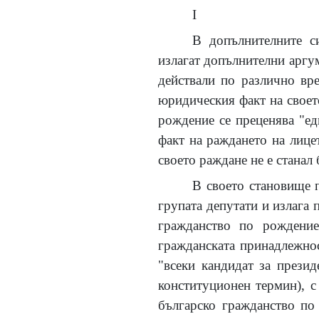
I
В допълнителните си
излагат допълнителни аргум
действали по различно вр
юридическия факт на своет
рождение се преценява "ед
факт на раждането на лицет
своето раждане не е станал
В своето становище п
групата депутати и излага 
гражданство по рождение
гражданската принадлежнос
"всеки кандидат за прези
конституционен термин), с
българско гражданство по