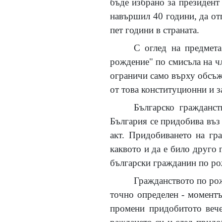
бъде избрано за президент
навършил 40 години, да отг
пет години в страната.
С оглед на предмета
рождение" по смисъла на чл
ограничи само върху обсъж
от това конституционни и 
Българско гражданст
България се придобива въз о
акт. Придобиването на гр
каквото и да е било друго 
български гражданин по ро
Гражданството по рож
точно определен - моментъ
промени придобитото вече