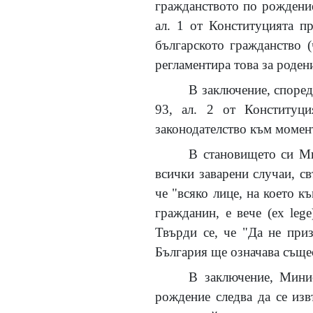
гражданството по рождение
ал. 1 от Конституцията п
българското гражданство (
регламентира това за родени
В заключение, според
93, ал. 2 от Конституци
законодателство към момен
В становището си Мин
всички заварени случаи, с
че "всяко лице, на което к
гражданин, е вече (ex leg
Твърди се, че "Да не при
България ще означава съще
В заключение, Минис
рождение следва да се изв