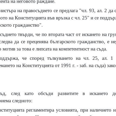
мента на неговото раждане.
истъра на правосъдието се предлага "чл. 93, ал. 2 да 
ото на Конституцията във връзка с чл. 25" и се поддър
ското гражданство".
ъдието твърди, че по втората част от искането на гру
 следва да се преценява българското гражданство, е н
 мотив за това е липсата на компетентност на съда.
оддържа, че според тълкуването на чл. 25, ал. 1 
мането на Конституцията от 1991 г. - заб. на съда) зак
съд, след като обсъди развитите в искането 
риема следното:
нституцията регламентира условията, при наличието 