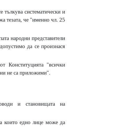
се тълкува систематически и
жа тезата, че "именно чл. 25
пата народни представители
едопустимо да се произнася
от Конституцията "всички
они не са приложими".
доводи и становищата на
на които едно лице може да