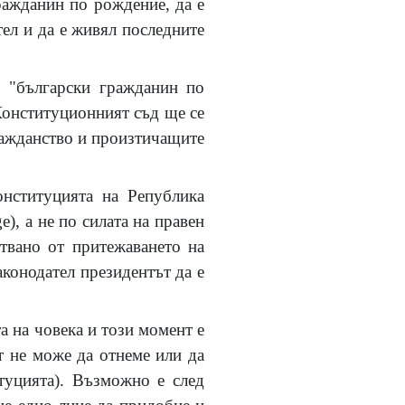
ражданин по рождение, да е
тел и да е живял последните
о "български гражданин по
 Конституционният съд ще се
ражданство и произтичащите
онституцията на Република
e), а не по силата на правен
твано от притежаването на
аконодател президентът да е
 на човека и този момент е
т не може да отнеме или да
туцията). Възможно е след