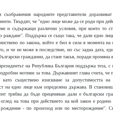
 съображения народните представители доразвиват
енти. Твърдят, че "едно лице може да се роди при дей
еме и съдържащи различни условия, при които то ст
о раждане". Поддържа се също така, че дали едно лиц
инствено по закона, който е бил в сила в момента на
о, и че не може в последствие, но със задна дата, ед
 български гражданин, да стане такъв, поради промяна 
резидентът на Република България поддържа теза, с 
подробни мотиви за това. Държавният глава счита, че
 като съществено изискване за допустимостта на 
т на едно лице към определена държава. В становищ
дент трябва да бъде преценяван дали е български гр
 оглед на това при действието на кой закон е родено
 рождение - по произход или по месторождение". Сп