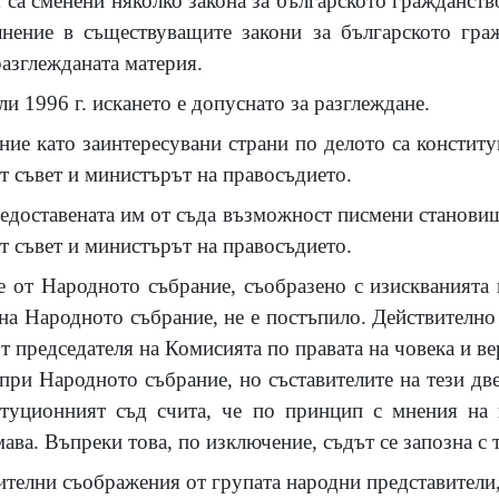
 са сменени няколко закона за българското гражданств
нение в съществуващите закони за българското граж
азглежданата материя.
и 1996 г. искането е допуснато за разглеждане.
ие като заинтересувани страни по делото са констит
т съвет и министърът на правосъдието.
едоставената им от съда възможност писмени становищ
т съвет и министърът на правосъдието.
 от Народното събрание, съобразено с изискванията 
на Народното събрание, не е постъпило. Действително
т председателя на Комисията по правата на човека и в
при Народното събрание, но съставителите на тези дв
туционният съд счита, че по принцип с мнения на 
мава. Въпреки това, по изключение, съдът се запозна с 
телни съображения от групата народни представители,