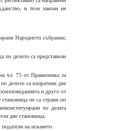
о, респективно са направени
данство, и тези закони не
уирани Народното събрание,
а по делото са представили
на чл. 75 от Правилника за
 по делото са изпратени две
ероизповеданията и друго от
е становища не са страни по
неконституирани по делата
тези две становища.
 податели на искането.