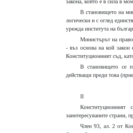
закона, който е в сила в мо
В становището на мин
логически и с оглед единств
урежда института на българ
Министърът на правос
- въз основа на кой закон
Конституционният съд, като
В становището се п
действащи преди това (прие
II
Конституционният 
заинтересуваните страни, п
Член 93, ал. 2 от Ко