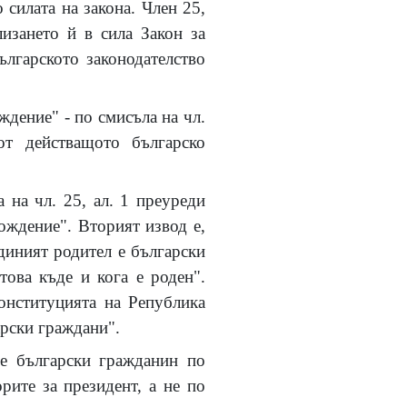
силата на закона. Член 25,
изането й в сила Закон за
ългарското законодателство
дение" - по смисъла на чл.
от действащото българско
 на чл. 25, ал. 1 преуреди
ождение". Вторият извод е,
единият родител е български
това къде и кога е роден".
онституцията на Република
арски граждани".
 е български гражданин по
рите за президент, а не по