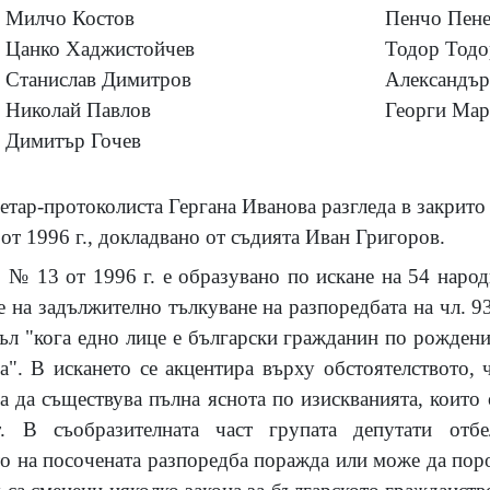
Милчо Костов
Пенчо Пене
Цанко Хаджистойчев
Тодор Тодо
Станислав Димитров
Александър
Николай Павлов
Георги Мар
Димитър Гочев
етар-протоколиста Гергана Иванова разгледа в закрито 
т 1996 г., докладвано от съдията Иван Григоров.
№ 13 от 1996 г. е образувано по искане на 54 народ
 на задължително тълкуване на разпоредбата на чл. 93
ъл "кога едно лице е български гражданин по рождение
ва". В искането се акцентира върху обстоятелството, 
а да съществува пълна яснота по изискванията, които
т. В съобразителната част групата депутати отбе
о на посочената разпоредба поражда или може да пород