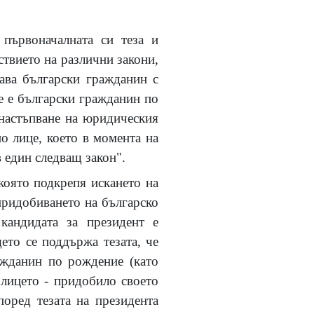
 първоначалната си теза и
ствието на различни закони,
ава български гражданин с
е е български гражданин по
 настъпване на юридическия
но лице, което в момента на
в един следващ закон".
която подкрепя искането на
 придобиването на българско
кандидата за президент е
ето се поддържа тезата, че
ажданин по рождение (като
 лицето - придобило своето
оред тезата на президента