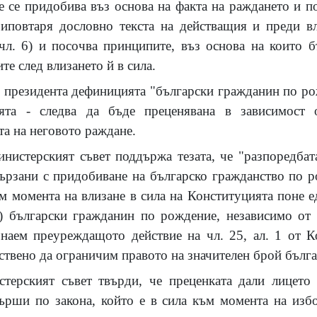
 се придобива въз основа на факта на раждането и по 
риповтаря дословно текста на действащия и преди вл
чл. 6) и посочва принципите, въз основа на които б
те след влизането й в сила.
 президента дефиницията "български гражданин по рож
ята - следва да бъде преценявана в зависимост 
та на неговото раждане.
истерският съвет поддържа тезата, че "разпоредбата
вързани с придобиване на българско гражданство по р
ъм момента на влизане в сила на Конституцията поне 
e) български гражданин по рождение, независимо от 
знаем преуреждащото действие на чл. 25, ал. 1 от К
ствено да ограничим правото на значителен брой бълг
терският съвет твърди, че преценката дали лицето
ърши по закона, който е в сила към момента на избо