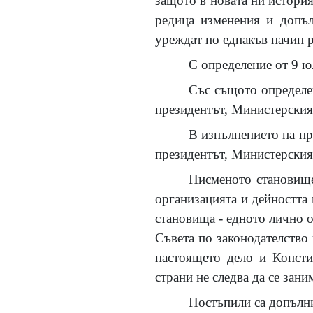
защото в новата ни история
редица изменения и допъл
уреждат по еднакъв начин р
С определение от 9 юл
Със същото определен
президентът, Министерския
В изпълнението на пр
президентът, Министерския
Писменото становище
организацията и дейността 
становища - едното лично о
Съвета по законодателство 
настоящето дело и Консти
страни не следва да се зани
Постъпили са допълни