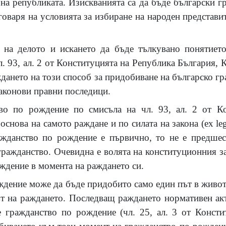
 на републиката. Изискванията са да бъде български г
оваря на условията за избиране на народен представи
 на делото и искането да бъде тълкувано понятиет
. 93, ал. 2 от Конституцията на Република България,
дането на този способ за придобиване на българско г
законови правни последици.
во по рождение по смисъла на чл. 93, ал. 2 от К
снова на самото раждане и по силата на закона (ex leg
ажданство по рождение е първично, то не е предшес
гражданство. Очевидна е волята на конституционния з
ждение в момента на раждането си.
дение може да бъде придобито само един път в живота
т на раждането. Последващ раждането нормативен ак
 гражданство по рождение (чл. 25, ал. 3 от Консти