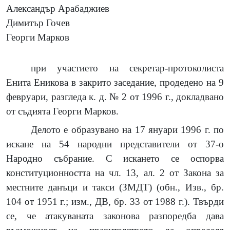
Александър Арабаджиев
Димитър Гочев
Георги Марков
при участието на секретар-протоколиста
Енита Еникова в закрито заседание, продедено на 9
февруари, разгледа к. д. № 2 от 1996 г., докладвано
от съдията Георги Марков.
Делото е образувано на 17 януари 1996 г. по
искане на 54 народни представители от 37-о
Народно събрание. С искането се оспорва
конституционността на чл. 13, ал. 2 от Закона за
местните данъци и такси (ЗМДТ) (обн., Изв., бр.
104 от 1951 г.; изм., ДВ, бр. 33 от 1988 г.). Твърди
се, че атакуваната законова разпоредба дава