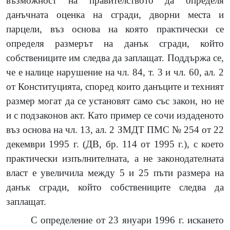
възможност на правителството да определя
данъчната оценка на сгради, дворни места и
парцели, въз основа на която практически се
определя размерът на данък сгради, който
собствениците им следва да заплащат. Поддържа се,
че е налице нарушение на чл. 84, т. 3 и чл. 60, ал. 2
от Конституцията, според които данъците и техният
размер могат да се установят само със закон, но не
и с подзаконов акт. Като пример се сочи издаденото
въз основа на чл. 13, ал. 2 ЗМДТ ПМС № 254 от 22
декември 1995 г. (ДВ, бр. 114 от 1995 г.), с което
практически изпълнителната, а не законодателната
власт е увеличила между 5 и 25 пъти размера на
данък сгради, който собствениците следва да
заплащат.
С определение от 23 януари 1996 г. искането