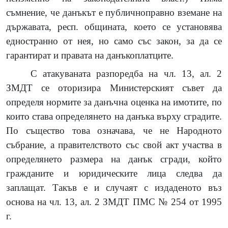
съмнение, че данъкът е публичноправно вземане на
държавата, респ. общината, което се установява
едностранно от нея, но само със закон, за да се
гарантират и правата на данъкоплатците.
С атакуваната разпоредба на чл. 13, ал. 2
ЗМДТ се оторизира Министерският съвет да
определя нормите за данъчна оценка на имотите, по
които става определянето на данъка върху сградите.
По същество това означава, че не Народното
събрание, а правителството със свой акт участва в
определянето размера на данък сгради, който
гражданите и юридическите лица следва да
заплащат. Такъв е и случаят с издаденото въз
основа на чл. 13, ал. 2 ЗМДТ ПМС № 254 от 1995
г.