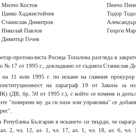
Милчо Костов
Пенчо Пене
Цанко Хаджистойчев
Тодор Тодо
Станислав Димитров
Александър
Николай Павлов
Георги Мар
Димитър Гочев
ретар-протоколиста Росица Топалова разгледа в закрит
о № 17 от 1995 г., докладвано от съдията Станислав Д
 на 11 юли 1995 г. по искане на главния прокурор
конституционност на параграф 19 от Закона за и
) (ДВ, бр. 50 от 1995 г.), с който се изменя и допъ
ите "поверени му да ги пази или управлява" се добавя
рес".
а Република България в искането си твърди, че пара
ал. 2, чл. 12, ал. 1, чл. 17, ал. 1, чл. 18, ал. 6, чл.