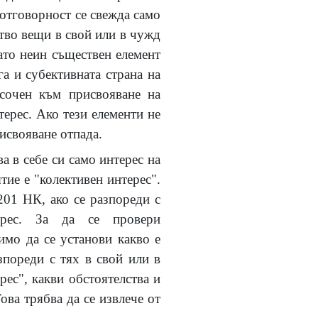
 отговорност се свежда само
ство вещи в свой или в чужд
като неин съществен елемент
а и субективната страна на
асочен към присвояване на
терес. Ако тези елементи не
рисвояване отпада.
а в себе си само интерес на
ие е "колективен интерес".
201 НК, ако се разпореди с
рес. За да се провери
мо да се установи какво е
зпореди с тях в свой или в
рес", какви обстоятелства и
ва трябва да се извлече от