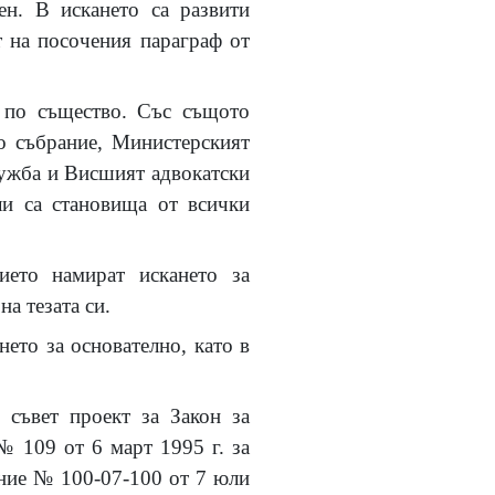
ен. В искането са развити
 на посочения параграф от
е по същество. Със същото
о събрание, Министерският
лужба и Висшият адвокатски
ли са становища от всички
ието намират искането за
а тезата си.
ето за основателно, като в
 съвет проект за Закон за
№ 109 от 6 март 1995 г. за
ание № 100-07-100 от 7 юли