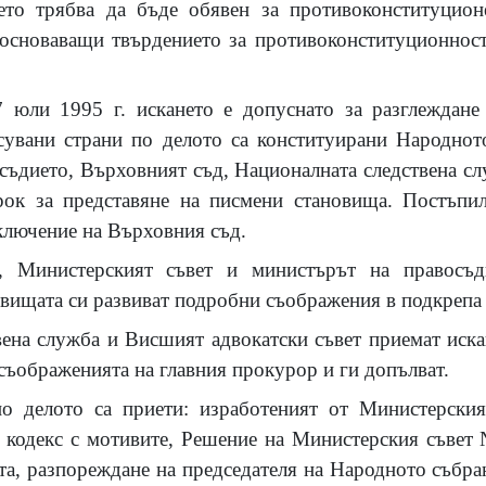
ето трябва да бъде обявен за противоконституцион
основаващи твърдението за противоконституционност
 юли 1995 г. искането е допуснато за разглеждан
есувани страни по делото са конституирани Народнот
осъдието, Върховният съд, Националната следствена с
срок за представяне на писмени становища. Постъпи
зключение на Върховния съд.
, Министерският съвет и министърът на правосъд
овищата си развиват подробни съображения в подкрепа н
ена служба и Висшият адвокатски съвет приемат искан
съображенията на главния прокурор и ги допълват.
по делото са приети: изработеният от Министерския
 кодекс с мотивите, Решение на Министерския съвет 
та, разпореждане на председателя на Народното събр