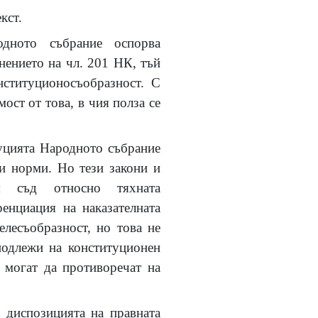
кст.
дното събрание оспорва
нението на чл. 201 НК, тъй
нституционосъобразност. С
ост от това, в чия полза се
туцията Народното събрание
ви норми. Но тези закони и
я съд относно тяхната
ренциация на наказателната
лесъобразност, но това не
подлежи на конституционен
е могат да противоречат на
 диспозицията на правната