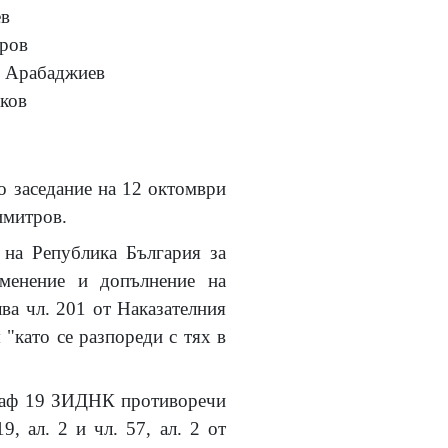
в
ров
 Арабаджиев
ков
о заседание на 12 октомври
имитров.
 на Република България за
зменение и допълнение на
лва чл. 201 от Наказателния
 "като се разпореди с тях в
граф 19 ЗИДНК противоречи
 19, ал. 2 и чл. 57, ал. 2 от