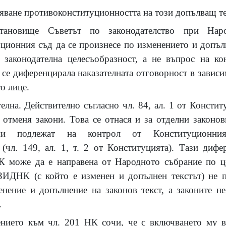
вяване противоконституционността на този допълващ те
ановище Съветът по законодателство при Наро
ионния съд да се произнесе по изменението и допъл
 законодателна целесъобразност, а не въпрос на ко
се диференцирала наказателната отговорност в зависим
о лице.
телна. Действително съгласно чл. 84, ал. 1 от Консти
 отменя закони. Това се отнася и за отделни законо
ми подлежат на контрол от Конституционни
(чл. 149, ал. 1, т. 2 от Конституцията). Тази дифе
К може да е направена от Народното събрание по це
 ЗИДНК (с който е изменен и допълнен текстът) не 
енение и допълнение на законов текст, а законите н
.
нието към чл. 201 НК сочи, че с включването му в