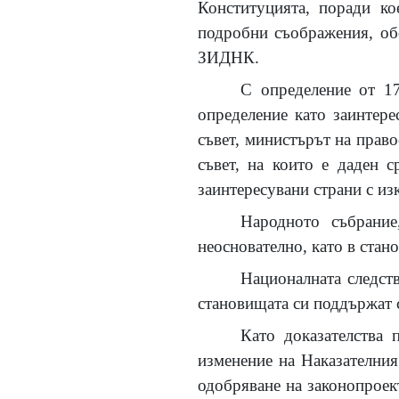
Конституцията, поради ко
подробни съображения, об
ЗИДНК.
С определение от 17
определение като заинтер
съвет, министърът на прав
съвет, на които е даден 
заинтересувани страни с и
Народното събрание
неоснователно, като в стан
Националната следств
становищата си поддържат 
Като доказателства 
изменение на Наказателния
одобряване на законопроек