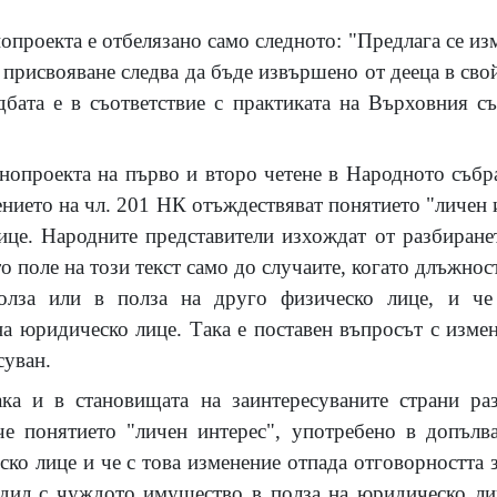
проекта е отбелязано само следното: "Предлага се изме
присвояване следва да бъде извършено от дееца в сво
бата е в съответствие с практиката на Върховния съ
нопроекта на първо и второ четене в Народното събр
ението на чл. 201 НК отъждествяват понятието "личен 
це. Народните представители изхождат от разбиране
 поле на този текст само до случаите, когато длъжнос
лза или в полза на друго физическо лице, и че
на юридическо лице. Така е поставен въпросът с изме
суван.
ака и в становищата на заинтересуваните страни ра
 че понятието "личен интерес", употребено в допълв
ско лице и че с това изменение отпада отговорността
едил с чуждото имущество в полза на юридическо лиц