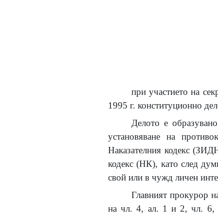
при участието на сек
1995 г. конституционно дел
Делото е образувано
установяване на противо
Наказателния кодекс (ЗИДНК
кодекс (НК), като след дум
свой или в чужд личен инте
Главният прокурор н
на чл. 4, ал. 1 и 2, чл. 6, 