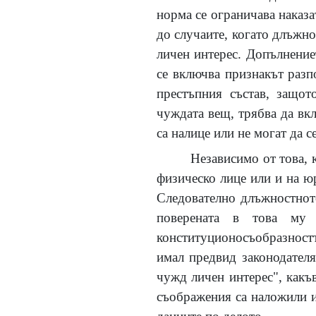
норма се ограничава наказа
до случаите, когато длъжно
личен интерес. Допълнениет
се включва признакът разп
престъпния състав, защот
чуждата вещ, трябва да вкл
са налице или не могат да 
Независимо от това, 
физическо лице или и на ю
Следователно длъжностното
поверената в това му
конституционосъобразност
имал предвид законодателя
чужд личен интерес", какъв
съображения са наложили и