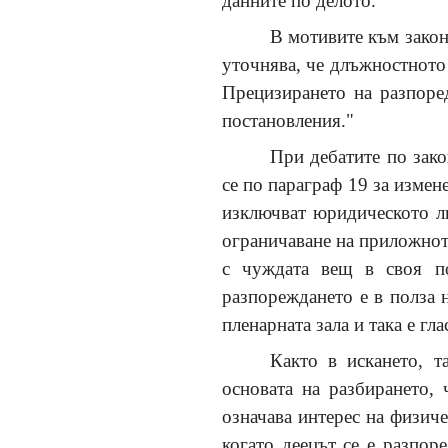
данните по делото.
В мотивите към законо
уточнява, че длъжностното 
Прецизирането на разпоред
постановления."
При дебатите по зако
се по параграф 19 за измен
изключват юридическото ли
ограничаване на приложното
с чуждата вещ в своя по
разпореждането е в полза 
пленарната зала и така е гла
Както в искането, т
основата на разбирането,
означава интерес на физиче
когато деецът се е разпор