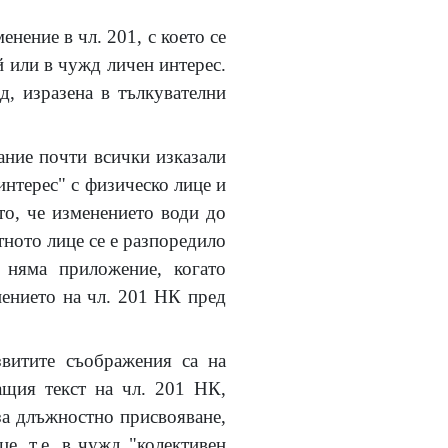
нение в чл. 201, с което се
й или в чужд личен интерес.
д, изразена в тълкувателни
ание почти всички изказали
интерес" с физическо лице и
то, че изменението води до
тното лице се е разпоредило
 няма приложение, когато
нението на чл. 201 НК пред
звитите съображения са на
ащия текст на чл. 201 НК,
 за длъжностно присвояване,
е, т.е. в чужд "колективен