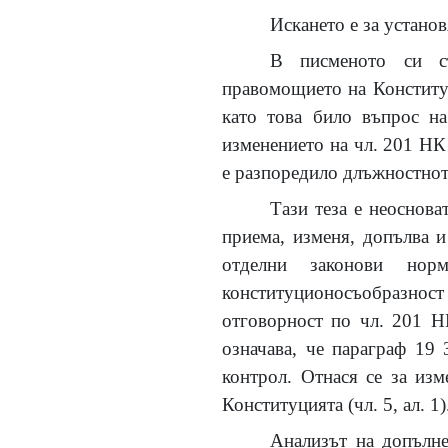
Искането е за устано
В писменото си ст
правомощието на Конституц
като това било въпрос на
изменението на чл. 201 НК 
е разпоредило длъжностнот
Тази теза е неоснова
приема, изменя, допълва и
отделни законови нор
конституционосъобразност 
отговорност по чл. 201 Н
означава, че параграф 19
контрол. Отнася се за изм
Конституцията (чл. 5, ал. 1)
Анализът на допълне