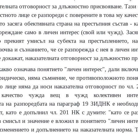
телната отговорност за длъжностно присвояване. Тази
стното лице се разпореди с поверените в това му каче
о засяга обективната страна на престъпния състав - 
ореждане само в личен интерес (свой или чужд). Засяг
о прекият умисъл на субекта на престъплението, н
ючва и съзнанието, че се разпорежда с нея в личен ин
се докажат, наказателната отговорност за длъжностно п
какво означава понятието "личен интерес", дали включв
ридическо, няма съмнение, че противоположното понят
 лице няма да носи наказателна отговорност по чл. 
 качество чужда вещ в чужд колективен инте
та на разпоредбата на параграф 19 ЗИДНК е необходи
т, като е допълнил чл. 201 НК с думите: "като се ра
 смисъл и значение е вложил в понятието "личен инте
зменението и допълнението на наказателната норма. То