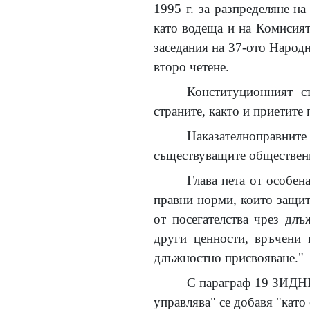
1995 г. за разпределяне н
като водеща и на Комисият
заседания на 37-ото Народн
второ четене.
Конституционният с
страните, както и приетите
Наказателноправни
съществуващите обществени
Глава пета от особен
правни норми, които защита
от посегателства чрез дл
други ценности, връчени 
длъжностно присвояване."
С параграф 19 ЗИДНК 
управлява" се добавя "като 