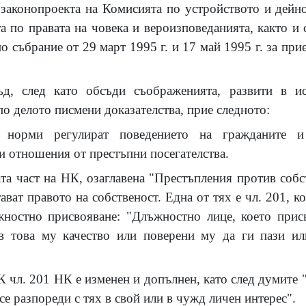
а законопроекта на Комисията по устройството и дейн
а по правата на човека и вероизповеданията, както и 
о събрание от 29 март 1995 г. и 17 май 1995 г. за п
ъд, след като обсъди съображенията, развити в ис
 по делото писмени доказателства, прие следното:
те норми регулират поведението на гражданите и
 отношения от престъпни посегателства.
ата част на НК, озаглавена "Престъпления против собс
ват правото на собственост. Една от тях е чл. 201, к
ъжностно присвояване: "Длъжностно лице, което при
в това му качество или поверени му да ги пази или
чл. 201 НК е изменен и допълнен, като след думите "
се разпореди с тях в свой или в чужд личен интерес".