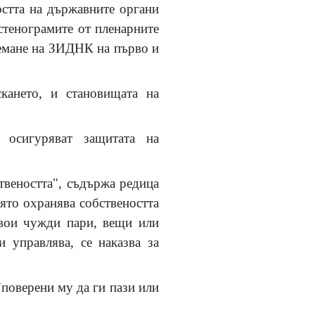
остта на държавните органи
стенограмите от пленарните
риемане на ЗИДНК на първо и
кането, и становищата на
 осигуряват защитата на
твеността", съдържа редица
оято охранява собствеността
свои чужди пари, вещи или
 управлява, се наказва за
поверени му да ги пази или