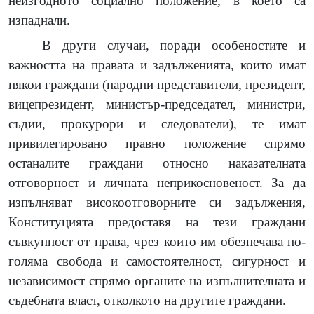
неизгодното социално положение, в което са
изпаднали.
В други случаи, поради особеностите и
важността на правата и задълженията, които имат
някои граждани (народни представители, президент,
вицепрезидент, министър-председател, министри,
съдии, прокурори и следователи), те имат
привилегировано правно положение спрямо
останалите граждани относно наказателната
отговорност и личната неприкосновеност. За да
изпълняват високоотговорните си задължения,
Конституцията предоставя на тези граждани
съвкупност от права, чрез които им обезпечава по-
голяма свобода и самостоятелност, сигурност и
независимост спрямо органите на изпълнителната и
съдебната власт, отколкото на другите граждани.