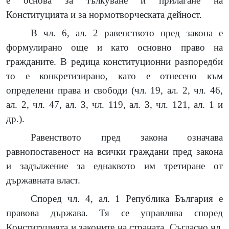
е основа за тълкуване и прилагане на
Конституцията и за нормотворческата дейност.
В чл. 6, ал. 2 равенството пред закона е
формулирано още и като основно право на
гражданите. В редица конституционни разпоредби
то е конкретизирано, като е отнесено към
определени права и свободи (чл. 19, ал. 2, чл. 46,
ал. 2, чл. 47, ал. 3, чл. 119, ал. 3, чл. 121, ал. 1 и
др.).
Равенството пред закона означава
равнопоставеност на всички граждани пред закона
и задължение за еднаквото им третиране от
държавната власт.
Според чл. 4, ал. 1 Република България е
правова държава. Тя се управлява според
Конституцията и законите на страната. Съгласно чл.