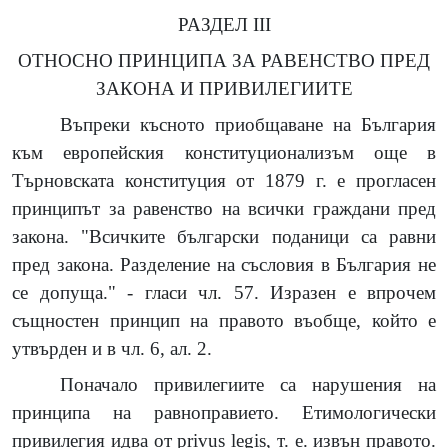
РАЗДЕЛ III
ОТНОСНО ПРИНЦИПА ЗА РАВЕНСТВО ПРЕД
ЗАКОНА И ПРИВИЛЕГИИТЕ
Въпреки късното приобщаване на България
към европейския конституционализъм още в
Търновската конституция от 1879 г. е прогласен
принципът за равенство на всички граждани пред
закона. "Всичките български поданици са равни
пред закона. Разделение на съсловия в България не
се допуща." - гласи чл. 57. Изразен е впрочем
същностен принцип на правото въобще, който е
утвърден и в чл. 6, ал. 2.
Поначало привилегиите са нарушения на
принципа на равноправието. Етимологически
привилегия идва от privus legis, т. е. извън правото.