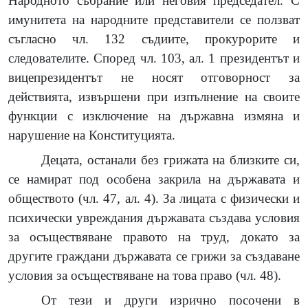
Народното събрание или неговия председател. С
имунитета на народните представители се ползват
съгласно чл. 132 съдиите, прокурорите и
следователите. Според чл. 103, ал. 1 президентът и
вицепрезидентът не носят отговорност за
действията, извършени при изпълнение на своите
функции с изключение на държавна измяна и
нарушение на Конституцията.
Децата, останали без грижата на близките си,
се намират под особена закрила на държавата и
обществото (чл. 47, ал. 4). За лицата с физически и
психически увреждания държавата създава условия
за осъществяване правото на труд, докато за
другите граждани държавата се грижи за създаване
условия за осъществяване на това право (чл. 48).
От тези и други изрично посочени в