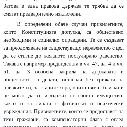
Затова в една правова държава те трябва да се
смятат предварително изключени.
В определени обаче случаи привилегиите,
които Конституцията допуска, са обществено
необходими и социално оправдани. Те се създават
за преодоляване на съществуващо неравенство с цел
да се стигне до желаното постулирано равенство.
Такава е например предвидената в чл. 47, ал. 4 и чл.
51, ал. 3 особена закрила на държавата и
обществото за децата, останали без грижата на
близките си, за старите хора, които нямат близки и
не могат да се издържат от своето имущество,
както и за лицата с физически и психически
увреждания. Привилегиите, които се предоставят на
тези граждани, са компенсаторни блага с оглед