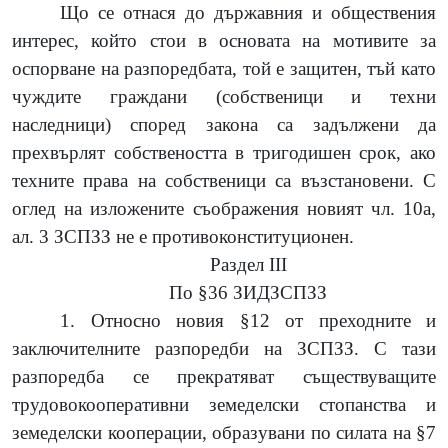
Що се отнася до държавния и обществения
интерес, който стои в основата на мотивите за
оспорване на разпоредбата, той е защитен, тъй като
чуждите граждани (собственици и техни
наследници) според закона са задължени да
прехвърлят собствеността в тригодишен срок, ако
техните права на собственици са възстановени. С
оглед на изложените съображения новият чл. 10а,
ал. 3 ЗСПЗЗ не е противоконституционен.
Раздел III
По §36 ЗИДЗСПЗЗ
1. Относно новия §12 от преходните и
заключителните разпоредби на ЗСПЗЗ. С тази
разпоредба се прекратяват съществуващите
трудовокооперативни земеделски стопанства и
земеделски кооперации, образувани по силата на §7