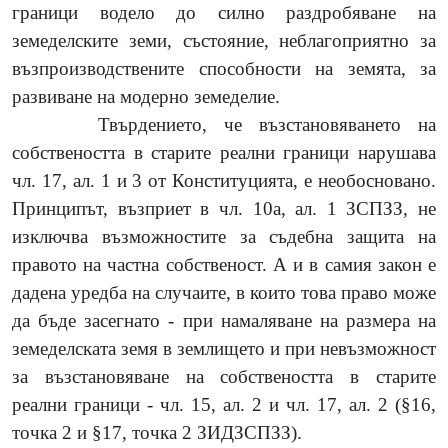
граници водело до силно раздробяване на
земеделските земи, състояние, неблагоприятно за
възпроизводствените способности на земята, за
развиване на модерно земеделие.
Твърдението, че възстановяването на
собствеността в старите реални граници нарушава
чл. 17, ал. 1 и 3 от Конституцията, е необосновано.
Принципът, възприет в чл. 10а, ал. 1 ЗСПЗЗ, не
изключва възможностите за съдебна защита на
правото на частна собственост. А и в самия закон е
дадена уредба на случаите, в които това право може
да бъде засегнато - при намаляване на размера на
земеделската земя в землището и при невъзможност
за възстановяване на собствеността в старите
реални граници - чл. 15, ал. 2 и чл. 17, ал. 2 (§16,
точка 2 и §17, точка 2 ЗИДЗСПЗЗ).