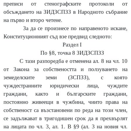
преписи от стенографските протоколи от
обсъждането на ЗИДЗСПЗЗ в Народното събрание
на първо и второ четене.
За да се произнесе по направеното искане,
Конституционният съд взе предвид следното:
Раздел I
По §8, точка 8 ЗИДЗСПЗЗ
С тази разпоредба е отменена ал. 8 на чл. 10
от Закона за собствеността и ползуването на
земеделските земи (ЗСПЗЗ), с която
чуждестранните юридически лица, чуждите
граждани, както и българските граждани,
постоянно живеещи в чужбина, чиито права на
собственост са възстановени по реда на този член,
се задължават в тригодишен срок да я прехвърлят
на лицата по чл. 3, ал. 1. В §9 (ал. 3 на новия чл.