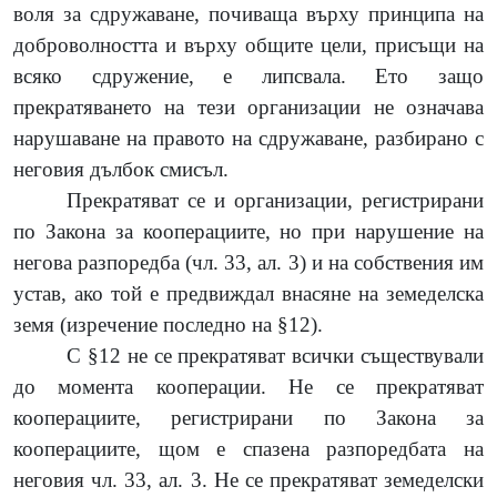
воля за сдружаване, почиваща върху принципа на
доброволността и върху общите цели, присъщи на
всяко сдружение, е липсвала. Ето защо
прекратяването на тези организации не означава
нарушаване на правото на сдружаване, разбирано с
неговия дълбок смисъл.
Прекратяват се и организации, регистрирани
по Закона за кооперациите, но при нарушение на
негова разпоредба (чл. 33, ал. 3) и на собствения им
устав, ако той е предвиждал внасяне на земеделска
земя (изречение последно на §12).
С §12 не се прекратяват всички съществували
до момента кооперации. Не се прекратяват
кооперациите, регистрирани по Закона за
кооперациите, щом е спазена разпоредбата на
неговия чл. 33, ал. 3. Не се прекратяват земеделски