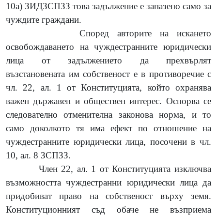
10а) ЗИДЗСПЗЗ това задължение е запазено само за
чуждите граждани.
Според авторите на искането
освобождаването на чуждестранните юридически
лица от задължението да прехвърлят
възстановената им собственост е в противоречие с
чл. 22, ал. 1 от Конституцията, който охранява
важен държавен и обществен интерес. Оспорва се
следователно отменителна законова норма, и то
само доколкото тя има ефект по отношение на
чуждестранните юридически лица, посочени в чл.
10, ал. 8 ЗСПЗЗ.
Член 22, ал. 1 от Конституцията изключва
възможността чуждестранни юридически лица да
придобиват право на собственост върху земя.
Конституционният съд обаче не възприема