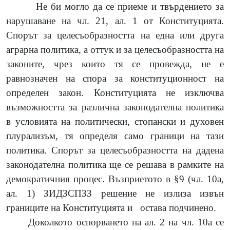
Не би могло да се приеме и твърдението за
нарушаване на чл. 21, ал. 1 от Конституцията.
Спорът за целесъобразността на една или друга
аграрна политика, а оттук и за целесъобразността на
законите, чрез които тя се провежда, не е
равнозначен на спора за конституционност на
определен закон. Конституцията не изключва
възможността за различна законодателна политика
в условията на политически, стопански и духовен
плурализъм, тя определя само граници на тази
политика. Спорът за целесъобразността на дадена
законодателна политика ще се решава в рамките на
демократичния процес. Възприетото в §9 (чл. 10а,
ал. 1) ЗИДЗСПЗЗ решение не излиза извън
границите на Конституцията и
остава подчинено.
Доколкото оспорването на ал. 2 на чл. 10а се