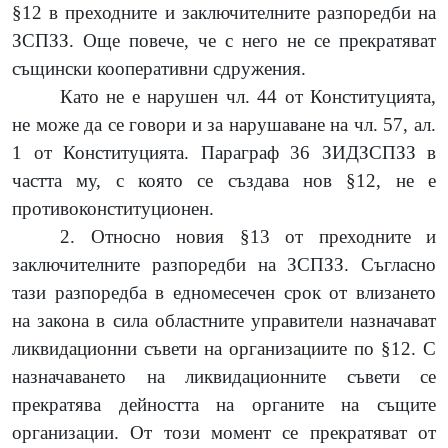
§12 в преходните и заключителните разпоредби на
ЗСПЗЗ. Още повече, че с него не се прекратяват
същински кооперативни сдружения.
Като не е нарушен чл. 44 от Конституцията,
не може да се говори и за нарушаване на чл. 57, ал.
1 от Конституцията. Параграф 36 ЗИДЗСПЗЗ в
частта му, с която се създава нов §12, не е
противоконституционен.
2. Относно новия §13 от преходните и
заключителните разпоредби на ЗСПЗЗ. Съгласно
тази разпоредба в едномесечен срок от влизането
на закона в сила областните управители назначават
ликвидационни съвети на организациите по §12. С
назначаването на ликвидационните съвети се
прекратява дейността на органите на същите
организации. От този момент се прекратяват от