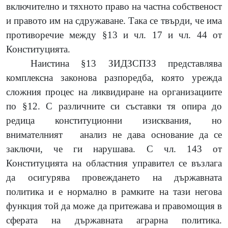
включително и тяхното право на частна собственост
и правото им на сдружаване. Така се твърди, че има
противоречие между §13 и чл. 17 и чл. 44 от
Конституцията.
Наистина §13 ЗИДЗСПЗЗ представлява
комплексна законова разпоредба, която урежда
сложния процес на ликвидиране на организациите
по §12. С различните си съставки тя опира до
редица конституционни изисквания, но
внимателният
анализ не дава основание да се
заключи, че ги нарушава. С чл. 143 от
Конституцията на областния управител се възлага
да осигурява провеждането на държавната
политика и е нормално в рамките на тази негова
функция той да може да притежава и правомощия в
сферата на държавната аграрна политика.