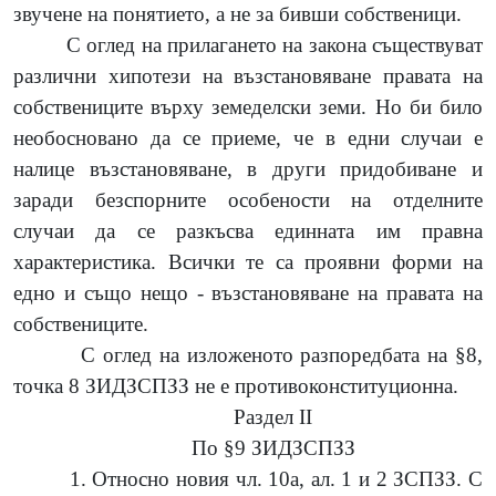
звучене на понятието, а не за бивши собственици.
С оглед на прилагането на закона съществуват
различни хипотези на възстановяване правата на
собствениците върху земеделски земи. Но би било
необосновано да се приеме, че в едни случаи е
налице възстановяване, в други придобиване и
заради безспорните особености на отделните
случаи да се разкъсва единната им правна
характеристика. Всички те са проявни форми на
едно и също нещо - възстановяване на правата на
собствениците.
С оглед на изложеното разпоредбата на §8,
точка 8 ЗИДЗСПЗЗ не е противоконституционна.
Раздел II
По §9 ЗИДЗСПЗЗ
1. Относно новия чл. 10а, ал. 1 и 2 ЗСПЗЗ. С