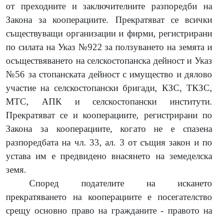
от преходните и заключителните разпоредби на
Закона за кооперациите. Прекратяват се всички
съществуващи организации и фирми, регистрирани
по силата на Указ №922 за ползуването на земята и
осъществяването на селскостопанска дейност и Указ
№56 за стопанската дейност с имущество и дялово
участие на селскостопански бригади, КЗС, ТКЗС,
МТС, АПК и селскостопански институти.
Прекратяват се и кооперациите, регистрирани по
Закона за кооперациите, когато не е спазена
разпоредбата на чл. 33, ал. 3 от същия закон и по
устава им е предвидено внасянето на земеделска
земя.
Според подателите на искането
прекратяването на кооперациите е посегателство
срещу основно право на гражданите - правото на