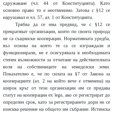
сдружаване (чл. 44 от Конституцията). Като
основно право то е неотменимо. Затова с §12 се
нарушавал и чл. 57, ал. 1 от Конституцията.
Трябва да се има предвид, че с §12 се
прекратяват организации, които по своята природа
не са същински кооперации. Нормативната уредба,
въз основа на която те са се изграждали и
функционирали, не е осигурявала в необходимата
степен възможности за отчитане на действителната
воля на собствениците на земеделски земи.
Показателно е, че по силата на §7 от Закона за
кооперациите (ал. 2 на който вече е отменена) на
широк кръг от тези организации им се придава
статут на кооперации ex lege, ако се регистрират до
определен срок, като за регистрирането дори не се
изисква решение на общото им събрание. Истинска