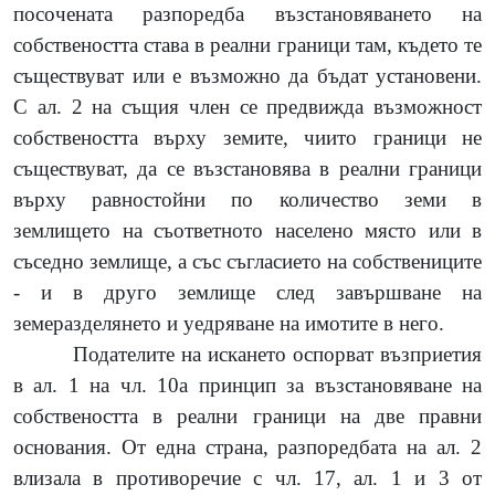
посочената разпоредба възстановяването на
собствеността става в реални граници там, където те
съществуват или е възможно да бъдат установени.
С ал. 2 на същия член се предвижда възможност
собствеността върху земите, чиито граници не
съществуват, да се възстановява в реални граници
върху равностойни по количество земи в
землището на съответното населено място или в
съседно землище, а със съгласието на собствениците
- и в друго землище след завършване на
земеразделянето и уедряване на имотите в него.
Подателите на искането оспорват възприетия
в ал. 1 на чл. 10а принцип за възстановяване на
собствеността в реални граници на две правни
основания. От една страна, разпоредбата на ал. 2
влизала в противоречие с чл. 17, ал. 1 и 3 от