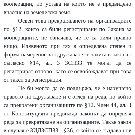
кооперации, по устава на които не е предвидено
внасяне на земеделска земя.
Освен това прекратяването на организациите
по §12, които са били регистрирани по Закона за
кооперациите, не означава, че те са били правно
нищо. Изявеното при тях в определена степен и
форма намерение за сдружаване се зачита в закона -
съгласно §14, ал. 3 ЗСПЗЗ те могат да се
регистрират отново, като се освобождават при това
от такси за регистрация.
Не би могло да се поддържа, че е нарушено
правото на сдружаване и с оглед на реда, по който
са прекратени организациите по §12. Член 44, ал. 3
от Конституцията предвижда законът да определя
реда за прекратяване на организациите. Такъв закон
в случая е ЗИДЗСПЗЗ - §36, с който се създава нов