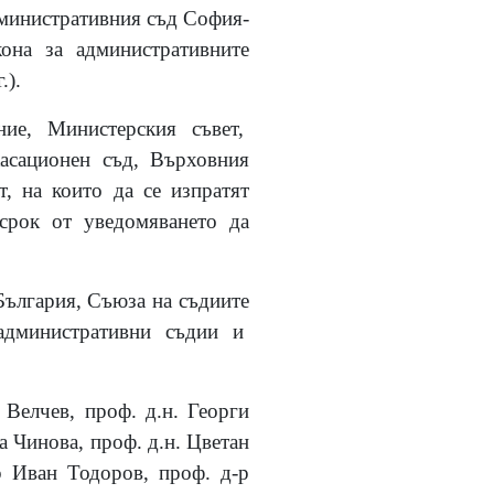
дминистративния съд София-
кона за административните
.).
ние, Министерския съвет,
асационен съд, Върховния
, на които да се изпратят
 срок от уведомяването да
ългария, Съюза на съдиите
 административни съдии и
 Велчев, проф. д.н. Георги
а Чинова, проф. д.н. Цветан
р Иван Тодоров, проф. д-р