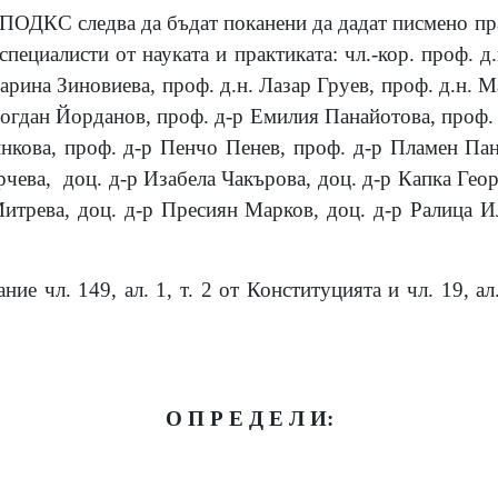
3 ПОДКС следва да бъдат поканени да дадат писмено п
специалисти от науката и практиката: чл.-кор. проф. д.
арина Зиновиева, проф. д.н. Лазар Груев, проф. д.н. М
Богдан Йорданов, проф. д-р Емилия Панайотова, проф. 
нкова, проф. д-р Пенчо Пенев, проф. д-р Пламен Пан
рчева, доц. д-р Изабела Чакърова, доц. д-р Капка Гео
итрева, доц. д-р Пресиян Марков, доц. д-р Ралица И
ние чл. 149, ал. 1, т. 2 от Конституцията и чл. 19, 
О П Р Е Д Е Л И: