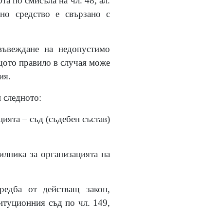
а по смисъла на чл. 48, ал.
но средство е свързано с
въвеждане на недопустимо
щото правило в случая може
ия.
 следното:
цията – съд (съдебен състав)
илника за организацията на
редба от действащ закон,
итуционния съд по чл. 149,