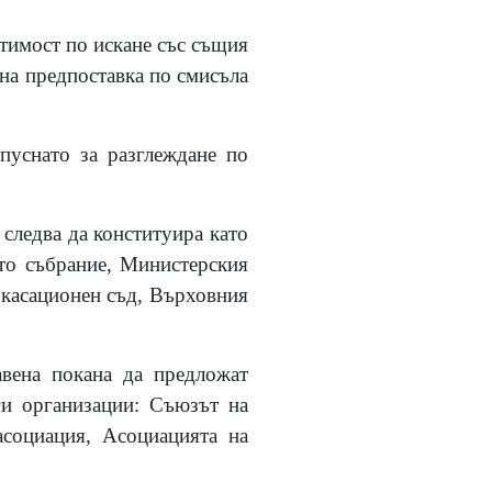
стимост по искане със същия
лна предпоставка по смисъла
пуснато за разглеждане по
 следва да конституира като
ото събрание, Министерския
 касационен съд, Върховния
вена покана да предложат
ги организации: Съюзът на
асоциация, Асоциацията на