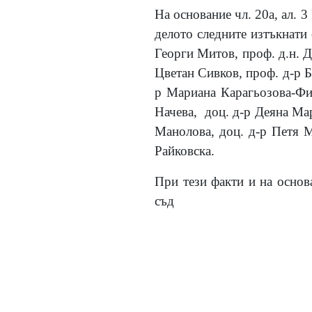
На основание чл. 20а, ал. 
делото следните изтъкнати 
Георги Митов, проф. д.н. Д
Цветан Сивков, проф. д-р 
р Мариана Карагьозова-Фи
Начева, доц. д-р Деяна Ма
Манолова, доц. д-р Петя М
Райковска.
При тези факти и на основа
съд