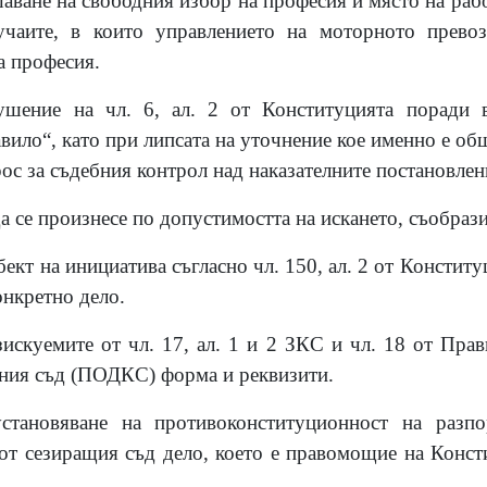
ане на свободния избор на професия и място на работ
учаите, в които управлението на моторното превоз
а професия.
ушение на чл. 6, ал. 2 от Конституцията поради 
вило“, като при липсата на уточнение кое именно е об
прос за съдебния контрол над наказателните постановлен
а се произнесе по допустимостта на искането, съобрази
ект на инициатива съгласно чл. 150, ал. 2 от Конститу
онкретно дело.
зискуемите от чл. 17, ал. 1 и 2 ЗКС и чл. 18 от Прав
ния съд (ПОДКС) форма и реквизити.
становяване на противоконституционност на разпо
т сезиращия съд дело, което е правомощие на Конст
.