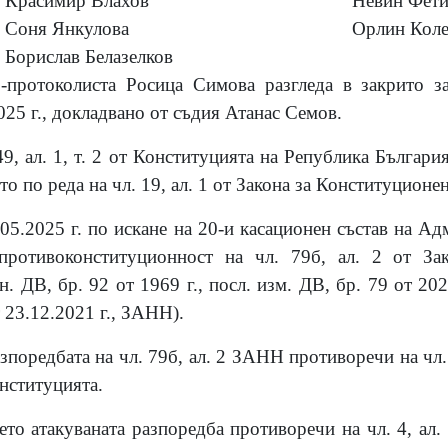
Красимир Влахов
Невин Фет
Соня Янкулова
Орлин Коле
Борислав Белазелков
р-протоколиста Росица Симова разгледа в закрито з
25 г., докладвано от съдия Атанас Семов.
9, ал. 1, т. 2 от Конституцията на Република Българи
о по реда на чл. 19, ал. 1 от Закона за Конституционе
05.2025 г. по искане на 20-и
касационен състав на Ад
противоконституционност на чл. 79б, ал. 2 от За
. ДВ, бр. 92 от 1969 г., посл. изм. ДВ, бр. 79 от 202
т 23.12.2021 г., ЗАНН).
зпоредбата на чл. 79б, ал. 2 ЗАНН противоречи на чл. 4, 
онституцията.
ето атакуваната разпоредба противоречи на чл. 4, ал.