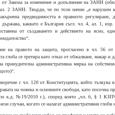
 от Закона за изменение и допълнение на ЗАНН (обн. 
, ал. 2 ЗАНН. Твърди, че по този начин „е нарушен 
накърнена предвидимостта в правното регулиране, д
 държава, каквато е България съгл. чл. 4, ал. 1, изр
ставена от създаването и действието на ясно, едн
онодателство“.
не на правото на защита, прогласено в чл. 56 от 
а глоба се третира като отказ от обжалване, макар и 
на принудителна административна мярка на собствен
щото)“.
оречие с чл. 120 от Конституцията, който тълкува в 
равата на човека и основните свободи, като посочва 
по к.д. №19/2010 г.), според която „чл. 6, § 1 КЗ
нези случаи, когато се налагат административни глоби 