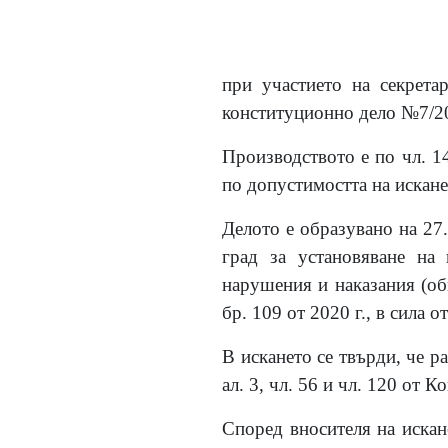
при участието на секрета
конституционно дело №7/20
Производството е по чл. 14
по допустимостта на исканет
Делото е образувано на 27.
град за установяване на 
нарушения и наказания (обн
бр. 109 от 2020 г., в сила о
В искането се твърди, че ра
ал. 3, чл. 56 и чл. 120 от К
Според вносителя на искан