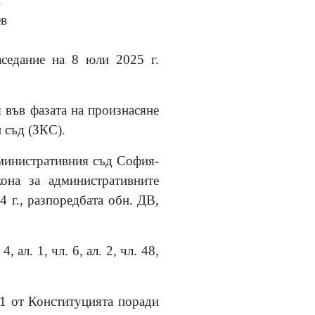
и
в
аседание на 8 юли 2025 г.
я във фазата на произнасяне
н съд (ЗКС).
министративния съд София-
кона за административните
4 г., разпоредбата обн. ДВ,
ал. 1, чл. 6, ал. 2, чл. 48,
 1 от Конституцията поради