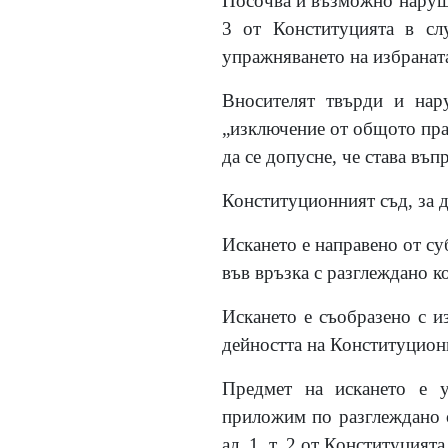
Посочва и възможно нарушав
3 от Конституцията в сл
упражняването на избранат
Вносителят твърди и нар
„изключение от общото пра
да се допусне, че става въ
Конституционният съд, за д
Искането е направено от суб
във връзка с разглеждано к
Искането е съобразено с и
дейността на Конституцион
Предмет на искането е у
приложим по разглеждано о
ал. 1, т. 2 от Конституцията