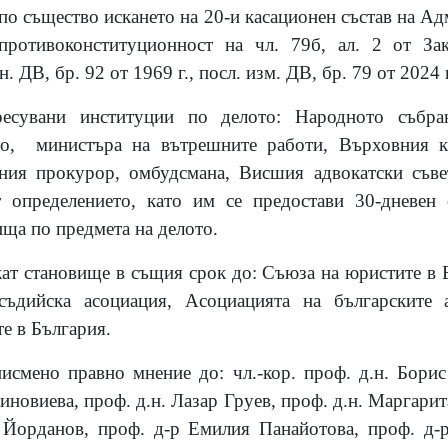
о същество искането на 20-и
касационен състав на А
противоконституционност на чл. 79б, ал. 2 от За
 ДВ, бр. 92 от 1969 г., посл. изм. ДВ, бр. 79 от 2024 г
ресувани институции по делото: Народното събра
то, министъра на вътрешните работи, Върховния к
вния прокурор, омбудсмана, Висшия адвокатски съвет
 определението, като им се предостави 30-дневен
ища по предмета на делото.
ат становище в същия срок до:
Съюза на юристите в Б
 съдийска асоциация, Асоциацията на българските
е в България.
исмено правно мнение до: чл.-кор. проф. д.н. Борис
иновиева, проф. д.н. Лазар Груев, проф. д.н. Маргарит
 Йорданов, проф. д-р Емилия Панайотова, проф. д-