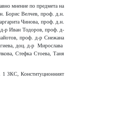
равно мнение по предмета на
н. Борис Велчев, проф. д.н.
аргарита Чинова, проф. д.н.
д-р Иван Тодоров, проф. д-
айотов, проф. д-р Снежана
ргиева, доц. д-р Мирослава
лкова, Стефка Стоева, Таня
ал. 1 ЗКС, Конституционният