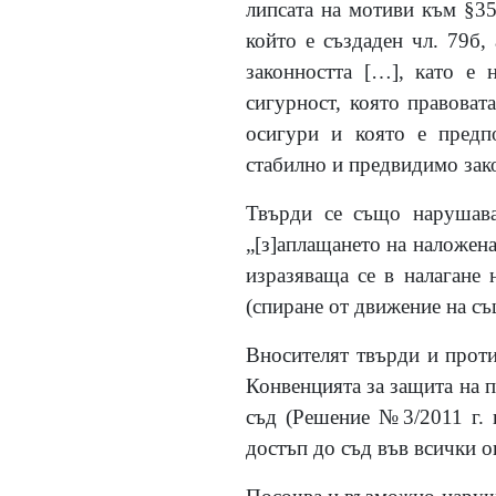
липсата на мотиви към §35
който е създаден чл. 79б
законността
[
…
]
, като е 
сигурност, която правовата
осигури и която е предпо
стабилно и предвидимо зак
Твърди се също нарушава
„
[
з
]
аплащането на наложенат
изразяваща се в налагане 
(спиране от движение на съ
Вносителят твърди и против
Конвенцията за защита на п
съд (Решение №3/2011 г. 
достъп до съд във всички о