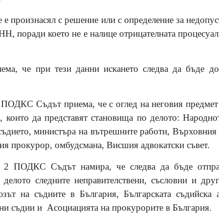
 е произнасял с решение или с определение за недопу
АНН, поради което не е налице отрицателната процесуа
ема, че при тези данни искането следва да бъде до
1 ПОДКС Съдът приема, че с оглед на неговия предмет
, които да представят становища по делото: Народн
съдието, министъра на вътрешните работи, Върховния
ния прокурор, омбудсмана, Висшия адвокатски съвет.
л. 2 ПОДКС Съдът намира, че следва да бъде отпра
 делото следните неправителствени, съсловни и дру
зът на съдиите в България, Българската съдийска 
ни съдии и Асоциацията на прокурорите в България.