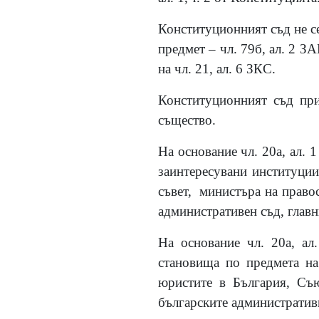
Конституционният съд не се
предмет – чл. 79б, ал. 2 З
на чл. 21, ал. 6 ЗКС.
Конституционният съд при
същество.
На основание чл. 20а, ал. 
заинтересувани институции
съвет, министъра на право
административен съд, глав
На основание чл. 20а, а
становища по предмета на
юристите в България, Съю
българските административ