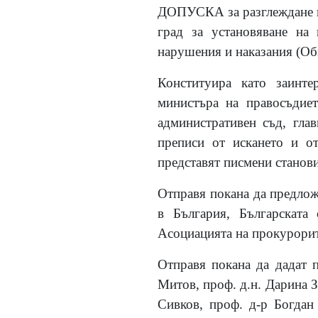
ДОПУСКА за разглеждане п
град за установяване на 
нарушения и наказания (Обн.
Конституира като заинте
министъра на правосъдие
административен съд, гла
преписи от искането и от
представят писмени станов
Отправя покана да предлож
в България, Българската
Асоциацията на прокурорит
Отправя покана да дадат п
Митов, проф. д.н. Дарина З
Сивков, проф. д-р Богдан