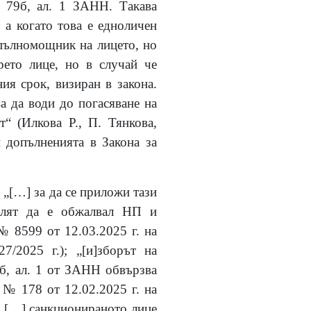
. 79б, ал. 1 ЗАНН. Такава
 а когато това е едноличен
 пълномощник на лицето, но
ето лице, но в случай че
ия срок, визиран в закона.
а да води до погасяване на
“ (Илкова Р., П. Тянкова,
 допълненията в Закона за
 „
[
…
]
за да се приложи тази
телят да е обжалвал НП и
№ 8599 от 12.03.2025 г. на
7/2025 г.);
„
[
и
]
зборът на
9б, ал. 1 от ЗАНН
обвързва
 № 178 от 12.02.2025 г. на
„
[
…
]
санкционираното лице