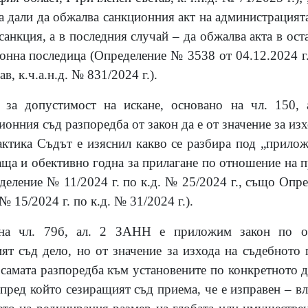
а дали да обжалва санкционния акт на администрацията
анкция, а в последния случай – да обжалва акта в оста
онна последица (Определение № 3538 от 04.12.2024 г
в, к.ч.а.н.д. № 831/2024 г.).
за допустимост на искане, основано на чл. 150, 
онния съд разпоредба от закон да е от значение за из
актика Съдът е изяснил какво се разбира под „прилож
аща и обективно годна за прилагане по отношение на 
еление № 11/2024 г. по к.д. № 25/2024 г., също Опре
 15/2024 г. по к.д. № 31/2024 г.).
 на чл. 79б, ал. 2 ЗАНН е приложим закон по о
ят съд дело, но от значение за изхода на съдебното 
 самата разпоредба към установените по конкретното д
пред който сезиращият съд приема, че е изправен – вл