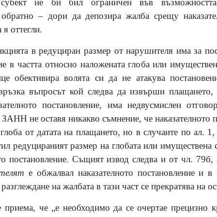
н субект не би бил ограничен във възможностт
 обратно – дори да депозира жалба срещу наказате
 я оттегли.
нкцията в редуциран размер от нарушителя има за пос
ие в частта относно наложената глоба или имуществе
це обективира волята си да не атакува постановен
 връзка въпросът кой следва да извърши плащането, 
зателното постановление, има недвусмислен отговор
 2 ЗАНН не оставя никакво съмнение, че наказателното п
глоба от датата на плащането, но в случаите по ал. 1
тил редуцираният размер на глобата или имуществена 
то постановление. Същият извод следва и от чл. 79б, 
телят
е обжалвал наказателното постановление и в
разглеждане на жалбата в тази част се прекратява на ос
 приема, че „е необходимо да се очертае прецизно к