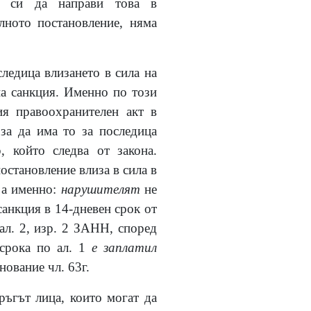
а си да направи това в
лното постановление, няма
ледица влизането в сила на
на санкция. Именно по този
ия правоохранителен акт в
за да има то за последица
, който следва от закона.
остановление влиза в сила в
, а именно:
нарушителят
не
санкция в 14-дневен срок от
ал. 2, изр. 2 ЗАНН, според
 срока по ал. 1
е заплатил
нование чл. 63г.
ръгът лица, които могат да