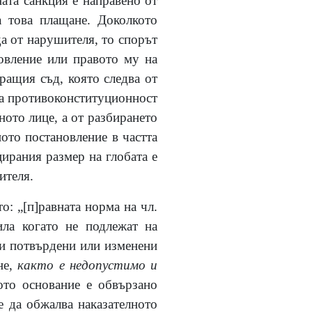
ата санкция е направено от
а това плащане. Доколкото
а от нарушителя, то спорът
новление или правото му на
ращия съд, която следва от
 на противоконституционност
ното лице, а от разбирането
ното постановление в частта
цирания размер на глобата е
ителя.
о: „
[
п
]
равната норма на чл.
ила когато не подлежат на
ли потвърдени или изменени
не,
както е недопустимо и
ото основание е обвързано
е да обжалва наказателното