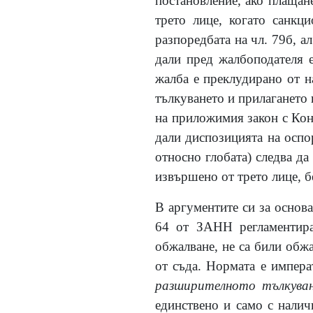
постановление, ако плащан
трето лице, когато санкц
разпоредбата на чл. 79б, 
дали пред жалбоподателя е
жалба е преклудирано от н
тълкуването и прилагането 
на приложимия закон с Конс
дали диспозицията на оспор
относно глобата) следва да
извършено от трето лице, 
В аргументите си за основа
64 от ЗАНН регламентира 
обжалване, не са били обж
от съда. Нормата е импер
разширителното тълкуван
единствено и само с налич