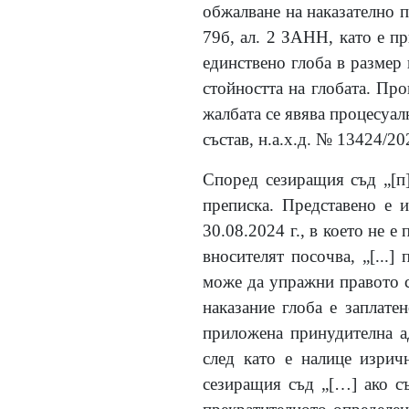
обжалване на наказателно п
79б, ал. 2 ЗАНН, като е пр
единствено глоба в размер
стойността на глобата. П
жалбата се явява процесуал
състав, н.а.х.д. № 13424/202
Според сезиращия съд „
[
п
преписка. Представено е и
30.08.2024 г., в което не е
вносителят посочва, „
[
...
]
п
може да упражни правото с
наказание глоба е заплате
приложена принудителна а
след като е налице изрич
сезиращия съд „
[
…
]
ако с