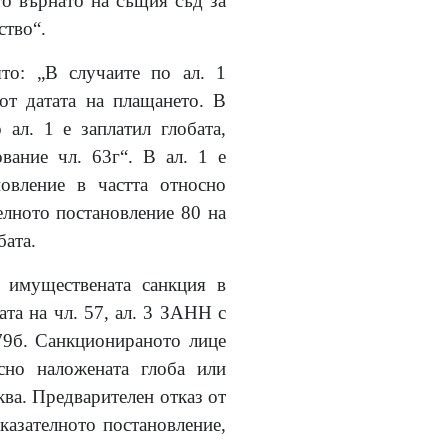
то върнато на същия съд за
ство“.
то: „В случаите по ал. 1
 от датата на плащането. В
ал. 1 е заплатил глобата,
вание чл. 63г“. В ал. 1 е
овление в частта относно
елното постановление 80 на
бата.
 имуществената санкция в
та на чл. 57, ал. 3 ЗАНН с
 79б. Санкционираното лице
сно наложената глоба или
ква. Предварителен отказ от
казателното постановление,