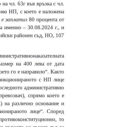
на чл. 63г във връзка с чл.
лва
НП, с което е наложена
П
е заплатил
80 процента от
а именно – 30.08.2024 г., и
фийски районен съд, НО, 107
министративнонаказателната
размер на 400 лева от дата
което го е направило“. Както
санкционираното с НП лице
последното административно
превозвач), спрямо което е
) на различно основание и
ционираното лице“. Според
 противоконституционно, то