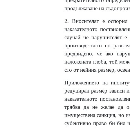
прекратителното определен
продължаване на съдопроизв
2.
Вносителят е оспори
наказателното постановлен
случай че нарушителят е 
производството по разгле
предвидено, че ако нару
наложената глоба, той мож
сто от нейния размер, осве
Приложението на институ
редуциран размер зависи и
наказателното постановле
трябва да не желае да о
имуществена санкция, но из
субективно право би бил н