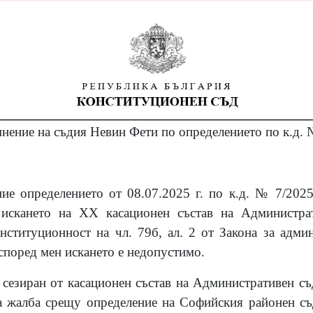
нение на съдия Невин Фети по определението по к.д. №
е определението от 08.07.2025 г. по к.д. № 7/2025 
 искането на
XX
касационен състав на Администра
нституционност на чл. 79б, ал. 2 от Закона за адм
според мен искането е недопустимо.
 сезиран от касационен състав на Административен с
а жалба срещу определение на Софийския районен съ