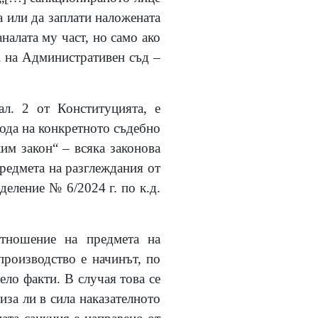
 или да заплати наложената
налата му част, но само ако
. на Административен съд –
ал. 2 от Конституцията, е
хода на конкретното съдебно
им закон“ – всяка законова
предмета на разглеждания от
деление № 6/2024 г. по к.д.
тношение на предмета на
производство е начинът, по
ело факти. В случая това се
иза ли в сила наказателното