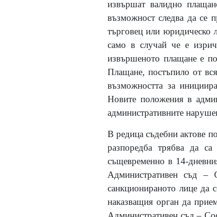
извършат валидно плащане
възможност следва да се п
търговец или юридическо л
само в случай че е изри
извършеното плащане е пот
Плащане, постъпило от вся
възможността за инициира
Новите положения в админ
административните нарушения
В редица съдебни актове по
разпоредба трябва да са
същевременно в 14-дневния
Административен съд – 
санкционираното лице да с
наказващия орган да прием
Административен съд – Со