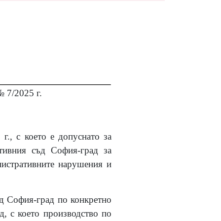
 7/2025 г.
г., с което е допуснато за
тивния съд София-град за
инистративните нарушения и
ъд София-град по конкретно
д, с което производство по