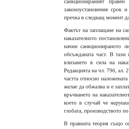
санкционираният праве
законоустановения срок и
пречка в следващ момент да
Фактът на заплащане на са
наказателното постановлен
начин санкционираното ли
обсъжданата част. В тази
влизането в сила на нака
Редакцията на чл. 79б, ал.
частта относно наложената 
желае да обжалва и е запла
връчването на наказателно
което в случай че
наруши
глобата, производството по 
В правната теория също се