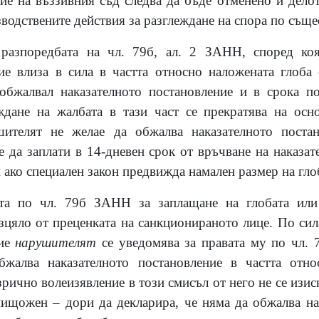
ие на въззивния съд следва да бъде отменено и дело
одствените действия за разглеждане на спора по съще
л
разпоредбата на чл. 79б, ал. 2 ЗАНН, според коя
ие влиза в сила в частта относно наложената глоба
обжалвал наказателното постановление и в срока по 
ждане на жалбата в тази част се прекратява на осно
шителят не желае да обжалва наказателното постан
е да заплати в 14-дневен срок от връчване на наказат
н ако специален закон предвижда намален размер на гло
та по чл. 79б ЗАНН за заплащане на глобата или
зцяло от преценката на санкционираното лице. По сила
ние
нарушителят
се уведомява за правата му по чл.
бжалва наказателното постановление в частта отно
рично волеизявление в този смисъл от него не се изис
ищожен – дори да декларира, че няма да обжалва на