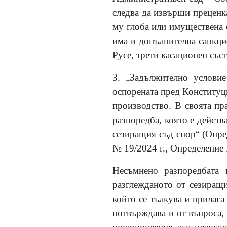
следва да извърши преценк
му глоба или имуществена с
има и допълнителна санкци
Русе, трети касационен съста
3.
„Задължително условие 
оспорената пред Конституци
производство. В своята пр
разпоредба, която е действ
сезиращия съд спор“ (Опред
№ 19/2024 г., Определение №
Несъмнено разпоредбата
разглежданото от сезиращи
който се тълкува и прилага
потвърждава и от въпроса, 