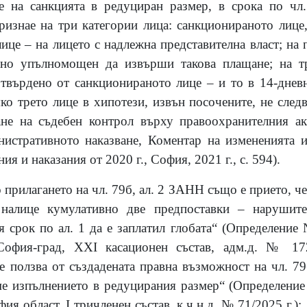
 на санкцията в редуциран размер, в срока по чл
ризнае на три категории лица: санкционираното лице,
ице – на лицето с надлежна представителна власт; на
чно упълномощен да извърши такова плащане; на тр
върдено от санкционираното лице – и то в 14-дневн
ко трето лице в хипотези, извън посочените, не следв
не на съдебен контрол върху правоохранителния акт
истративното наказване, Коментар на измененията и
 и наказания от 2020 г., София, 2021 г., с. 594).
 прилагането на чл. 79б, ал. 2 ЗАНН също е прието, че
 налице кумулативно две предпоставки – наруши
 срок по ал. 1 да е заплатил глобата“ (Определение 
София-град,
XXI
касационен състав, адм.д. № 172
е ползва от създадената правна възможност на
чл. 7
е изпълнението в редуцирания размер“ (Определение
фия област,
I
тричленен състав, к.ч.н.д. № 71/2025 г.);