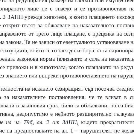
ето на редуцирания размер на глобата или имуществен
ионираното лице не е знаело и се противопоставя н
ал. 2 ЗАНН урежда хипотези, в които плащането изхожд
 открит пътят за обжалване на наказателното поста
аправеното от трето лице плащане, е преценка на сези
на закона. Тя не зависи от евентуалното установяване
титуцията, който се отнася до избора на санкционира
ената законова норма (влизането в сила на наказател
 се приложи и в хипотезата, когато плащането на реду
без знанието или въпреки противопоставянето на наруш
телността на искането сезиращият съд посочва следнот
за наказателните постановления, че те влизат в с
алвани в законовия срок, били са обжалвани, но са би
ативна, недопустимо е нейното разширително тълкува
е на чл. 79б, ал. 2 от ЗАНН
, където прекратителн
ие на предпоставките на ал. 1 – нарушителят не жела