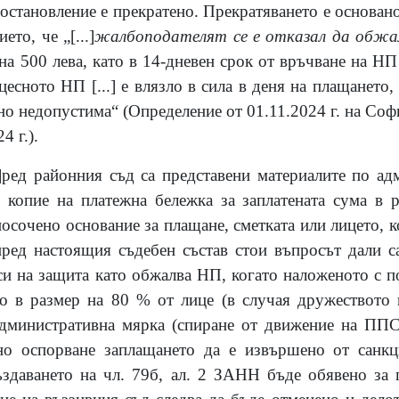
остановление е прекратено. Прекратяването е основано 
ието, че „
[
...
]
жалбоподателят се е отказал да обжа
 на 500 лева, като в 14-дневен срок от връчване на Н
роцесното НП
[
...
]
е влязло в сила в деня на плащането, 
но недопустима“ (Определение от 01.11.2024 г. на Со
4 г.).
]
ред районния съд са представени материалите по ад
 копие на платежна бележка за заплатената сума в 
 посочено основание за плащане, сметката или лицето, 
ред настоящия съдебен състав стои въпросът дали 
и на защита като обжалва НП, когато наложеното с 
но в размер на 80 % от лице (в случая дружеството 
дминистративна мярка (спиране от движение на ППС
но оспорване заплащането да е извършено от санк
ъздаването на чл. 79б, ал. 2 ЗАНН бъде обявено за