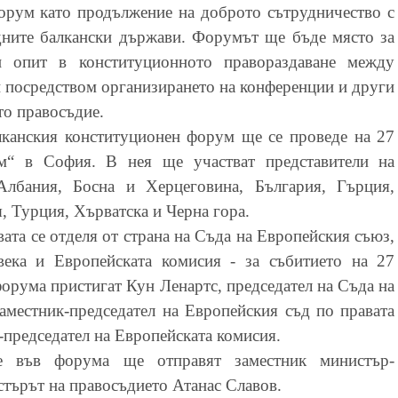
форум
като продължение на доброто сътрудничество с
дните балкански държави. Форумът ще бъде място за
 опит в конституционното правораздаване между
посредством организирането на конференции и други
то правосъдие.
канския конституционен форум ще се проведе на 27
м“ в София. В нея ще участват представители на
лбания, Босна и Херцеговина, България, Гърция,
 Турция, Хърватска и Черна гора.
ата се отделя от страна на Съда на Европейския съюз,
века и Европейската комисия - за събитието на 27
орума пристигат Кун Ленартс, председател на Съда на
местник-председател на Европейския съд по правата
-председател на Европейската комисия.
те във форума ще отправят заместник министър-
търът на правосъдието Атанас Славов.