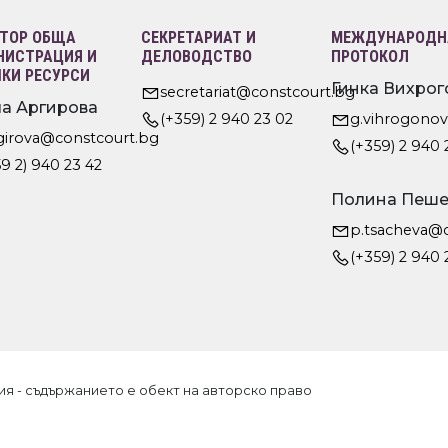
ТОР ОБЩА
СЕКРЕТАРИАТ И
МЕЖДУНАРОДНА
ИСТРАЦИЯ И
ДЕЛОВОДСТВО
ПРОТОКОЛ
КИ РЕСУРСИ
Гинка Вихрог
secretariat@constcourt.bg
а Аргирова
(+359) 2 940 23 02
g.vihrogono
rgirova@constcourt.bg
(+359) 2 940 
9 2) 940 23 42
Полина Пеше
p.tsacheva@
(+359) 2 940 
ия - съдържанието е обект на авторско право