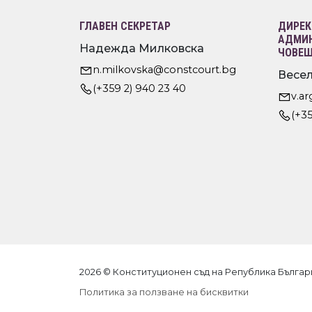
ГЛАВЕН СЕКРЕТАР
ДИРЕК
АДМИН
Надежда Милковска
ЧОВЕШ
n.milkovska@constcourt.bg
Весел
(+359 2) 940 23 40
v.a
(+35
2026 © Конституционен съд на Република Българ
Политика за ползване на бисквитки