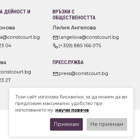
 ДЕЙНОСТ И
ВРЪЗКИ С
ОБЩЕСТВЕНОСТТА
онова
Лилия Ангелова
va@constcourt.bg
l.angelova@constcourt.bg
23 04
(+359) 885 166 075
ва
ПРЕССЛУЖБА
constcourt.bg
press@constcourt.bg
23 27
Този сайт използва бисквитки, за да можем да ви
предложим максимално удобство при
използването му.
научи повече
Приемам
Не приемам