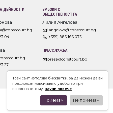
 ДЕЙНОСТ И
ВРЪЗКИ С
ОБЩЕСТВЕНОСТТА
онова
Лилия Ангелова
va@constcourt.bg
l.angelova@constcourt.bg
23 04
(+359) 885 166 075
ва
ПРЕССЛУЖБА
constcourt.bg
press@constcourt.bg
23 27
Този сайт използва бисквитки, за да можем да ви
предложим максимално удобство при
използването му.
научи повече
Приемам
Не приемам