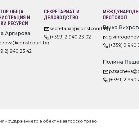
ТОР ОБЩА
СЕКРЕТАРИАТ И
МЕЖДУНАРОДНА
ИСТРАЦИЯ И
ДЕЛОВОДСТВО
ПРОТОКОЛ
КИ РЕСУРСИ
Гинка Вихрог
secretariat@constcourt.bg
а Аргирова
(+359) 2 940 23 02
g.vihrogono
rgirova@constcourt.bg
(+359) 2 940 
9 2) 940 23 42
Полина Пеше
p.tsacheva@
(+359) 2 940 
ия - съдържанието е обект на авторско право