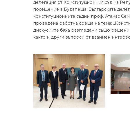
делегация от Конституционния съд на Ре
посещение в Будапеща. Българската делег
конституционните съдии проф. Атанас Сем
проведена работна среща на тема: „Консти
дискусиите бяха разгледани също решения
както и други въпроси от взаимен интерес