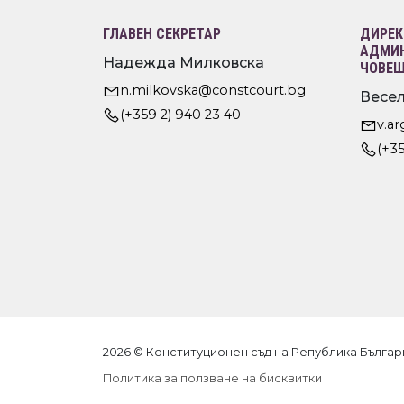
ГЛАВЕН СЕКРЕТАР
ДИРЕК
АДМИН
Надежда Милковска
ЧОВЕШ
n.milkovska@constcourt.bg
Весел
(+359 2) 940 23 40
v.a
(+35
2026 © Конституционен съд на Република Българ
Политика за ползване на бисквитки