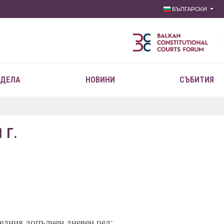
БЪЛГАРСКИ
 ДЕЛА
НОВИНИ
СЪБИТИЯ
 Г.
следния допълнен дневен ред: