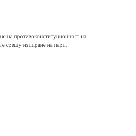
ане на противоконституционност на
рките срещу изпиране на пари.