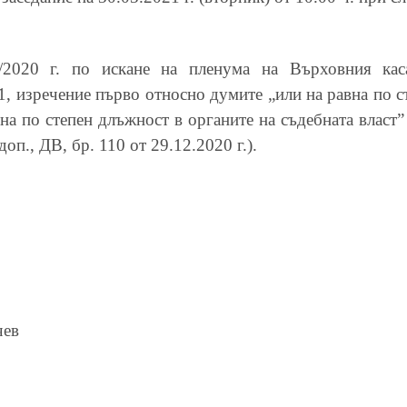
2020 г. по искане на пленума на Върховния каса
1, изречение първо относно думите „или на равна по ст
вна по степен длъжност в органите на съдебната власт” 
доп., ДВ, бр. 110 от 29.12.2020 г.).
чев