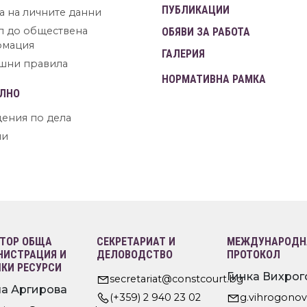
ПУБЛИКАЦИИ
а на личните данни
п до обществена
ОБЯВИ ЗА РАБОТА
рмация
ГАЛЕРИЯ
шни правила
НОРМАТИВНА РАМКА
ЛНО
ения по дела
ни
ТОР ОБЩА
СЕКРЕТАРИАТ И
МЕЖДУНАРОДНА
ИСТРАЦИЯ И
ДЕЛОВОДСТВО
ПРОТОКОЛ
КИ РЕСУРСИ
Гинка Вихрог
secretariat@constcourt.bg
а Аргирова
(+359) 2 940 23 02
g.vihrogono