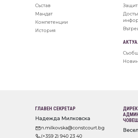
Състав
Защит
Мандат
Достъ
инфо
Компетенции
Вътре
История
АКТУА
Съобщ
Нови
ГЛАВЕН СЕКРЕТАР
ДИРЕК
АДМИН
Надежда Милковска
ЧОВЕШ
n.milkovska@constcourt.bg
Весел
(+359 2) 940 23 40