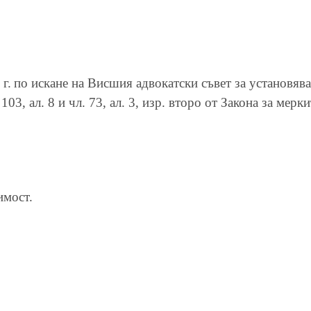
г.
по искане на Висшия адвокатски съвет за установяв
чл. 103, ал. 8 и чл. 73, ал. 3, изр. второ от Закона за ме
имост.