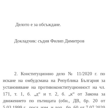
Делото е за обсъждане.
Докладчик: съдия Филип Димитров
2. Конституционно дело № 11/2020 г. по
искане на омбудсмана на Република България за
установяване на противоконституционност на чл.
171, т. 1, б. „д“ и т. 2, б. „к“ от Закона за
движението по пътищата (обн., ДВ, бр. 20 от
5.03.1999 г., посл. изм. и доп., бр. 60 от 7.07.2020