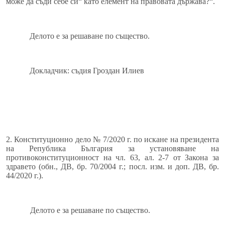
може да съди себе си“ като елемент на правовата държава?“.
Делото е за решаване по същество.
Докладчик: съдия Гроздан Илиев
2. Конституционно дело № 7/2020 г. по искане на президента
на Република България за установяване на
противоконституционност на чл. 63, ал. 2-7 от Закона за
здравето (обн., ДВ, бр. 70/2004 г.; посл. изм. и доп. ДВ, бр.
44/2020 г.).
Делото е за решаване по същество.