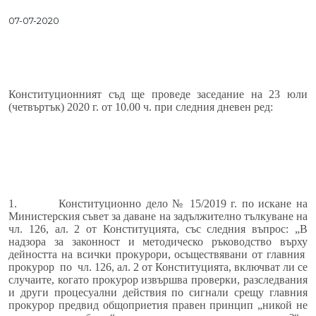
07-07-2020
Конституционният съд ще проведе заседание на 23 юли
(четвъртък) 2020 г. от 10.00 ч. при следния дневен ред:
1.
Конституционно дело № 15/2019 г. по искане на
Министерския съвет за даване на задължително тълкуване на
чл. 126, ал. 2 от Конституцията, със следния въпрос: „В
надзора за законност и методическо ръководство върху
дейността на всички прокурори, осъществявани от главния
прокурор
по
чл. 126, ал. 2 от Конституцията, включват ли се
случаите, когато прокурор извършва проверки, разследвания
и други процесуални действия по сигнали срещу главния
прокурор предвид общоприетия правен принцип „никой не