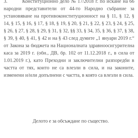
3.
Конституционно дело № 17/2018 г. по искане на 66
народни представители от 44-то Народно събрание за
установяване на противоконституционност на § 11, § 12, §
14, § 15, § 16, § 17, § 18, § 19, § 20, § 21, § 22, § 23, § 24, § 25,
§ 26, § 27, § 28, § 29, § 31, § 32, §§ 33, § 34, 35, § 36, § 37, § 38,
§ 39, § 40, § 41, § 42 и на § 43 след думите „1 януари 2019 г.“
от Закона за бюджета на Националната здравноосигурителна
каса за 2019 г. (обн., ДВ, бр. 102 от 11.12.2018 г., в сила от
1.01.2019 г.), като Преходни и заключителни разпоредби в
частта от тях, които не са влезли в сила, и на законите,
изменени и/или допълнени с частта, в която са влезли в сила.
Делото е за обсъждане по същество.