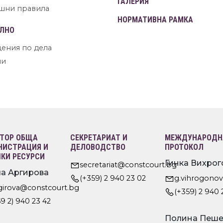
ГАЛЕРИЯ
шни правила
НОРМАТИВНА РАМКА
ЛНО
ения по дела
ни
ТОР ОБЩА
СЕКРЕТАРИАТ И
МЕЖДУНАРОДНА
ИСТРАЦИЯ И
ДЕЛОВОДСТВО
ПРОТОКОЛ
КИ РЕСУРСИ
Гинка Вихрог
secretariat@constcourt.bg
а Аргирова
(+359) 2 940 23 02
g.vihrogono
rgirova@constcourt.bg
(+359) 2 940 
9 2) 940 23 42
Полина Пеше