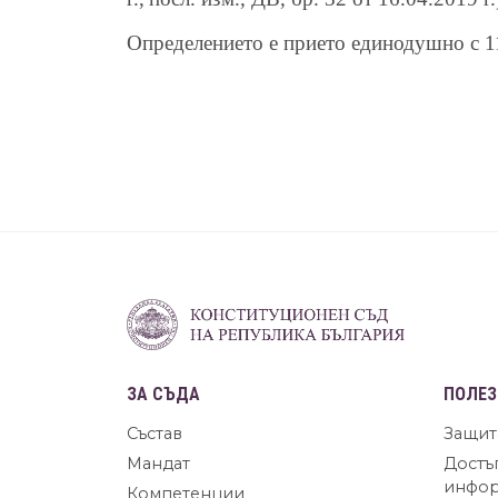
Определението е прието единодушно с 11
ЗА СЪДА
ПОЛЕЗ
Състав
Защит
Мандат
Достъ
инфо
Компетенции