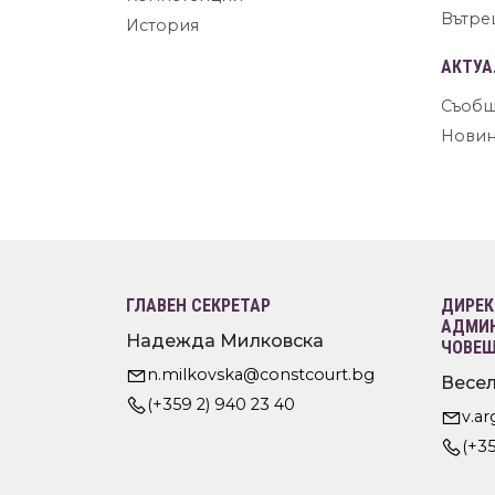
Вътре
История
АКТУА
Съобщ
Нови
ГЛАВЕН СЕКРЕТАР
ДИРЕК
АДМИН
Надежда Милковска
ЧОВЕШ
n.milkovska@constcourt.bg
Весел
(+359 2) 940 23 40
v.a
(+35