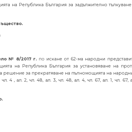
итуцията на Република България за задължително тълкуване 
същество.
в
дело №
8
/201
7
г.
по
и
скане от 62-ма народни представи
итуцията на Република България за установяване на пр
а решение за прекратяване на пълномощията на народн
, ал. 2, чл. 48, ал. 3, чл. 48, ал. 4, чл. 67, ал. 1, чл. 67, ал.
о.
в