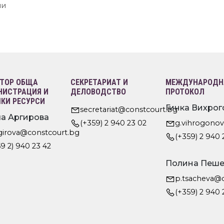
ни
ТОР ОБЩА
СЕКРЕТАРИАТ И
МЕЖДУНАРОДНА
ИСТРАЦИЯ И
ДЕЛОВОДСТВО
ПРОТОКОЛ
КИ РЕСУРСИ
Гинка Вихрог
secretariat@constcourt.bg
а Аргирова
(+359) 2 940 23 02
g.vihrogono
rgirova@constcourt.bg
(+359) 2 940 
9 2) 940 23 42
Полина Пеше
p.tsacheva@
(+359) 2 940 