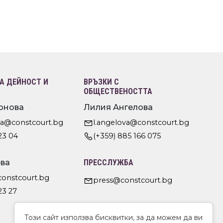
 ДЕЙНОСТ И
ВРЪЗКИ С
ОБЩЕСТВЕНОСТТА
онова
Лилия Ангелова
va@constcourt.bg
l.angelova@constcourt.bg
23 04
(+359) 885 166 075
ва
ПРЕССЛУЖБА
constcourt.bg
press@constcourt.bg
23 27
Този сайт използва бисквитки, за да можем да ви