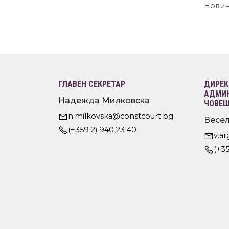
Нови
ГЛАВЕН СЕКРЕТАР
ДИРЕК
АДМИН
Надежда Милковска
ЧОВЕШ
n.milkovska@constcourt.bg
Весел
(+359 2) 940 23 40
v.a
(+35