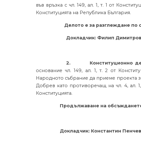
във връзка с чл. 149, ал. 1, т. 1 от Конст
Конституцията на Република България.
Делото е за разглеждане по 
Докладчик: Филип Димитро
2.
Конституционно 
основание чл. 149, ал. 1, т. 2 от Конст
Народното събрание да приеме проекта з
Добрев като противоречащ на чл. 4, ал. 1, чл. 4 
Конституцията.
П
родължаване на обсъжданет
Докладчик: Константин Пенче