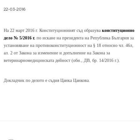
22-03-2016
На 22 март 2016 г. Конституционният съд образува
к
онституционно
дело №
5
/201
6
г.
по искане на президента на Република България за
установяване на противоконституционност на § 18 относно чл. 46л,
ал. 2 от Закона за изменение и допълнение на Закона за
ветеринарномедицинската дейност (обн., ДВ, бр. 14/2016 г.).
Докладчик по делото е съдия Цанка Цанкова.