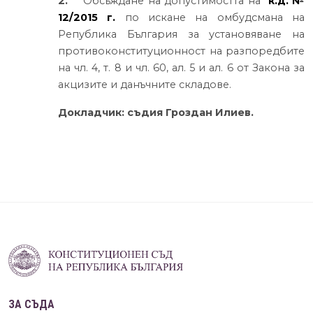
2.
Обсъждане на допустимостта на
к.д. №
12/2015 г.
по искане на омбудсмана на
Република България за установяване на
противоконституционност на разпоредбите
на чл. 4, т. 8 и чл. 60, ал. 5 и ал. 6 от Закона за
акцизите и данъчните складове.
Докладчик: съдия Гроздан Илиев.
ЗА СЪДА