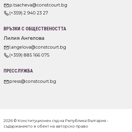
p.tsacheva@constcourt.bg
(+359) 2 940 23 27
ВРЪЗКИ С ОБЩЕСТВЕНОСТТА
Лилия Ангелова
l.angelova@constcourt.bg
(+359) 885 166 075
ПРЕССЛУЖБА
press@constcourt.bg
2026 © Конституционен съд на Република България -
съдържанието е обект на авторско право