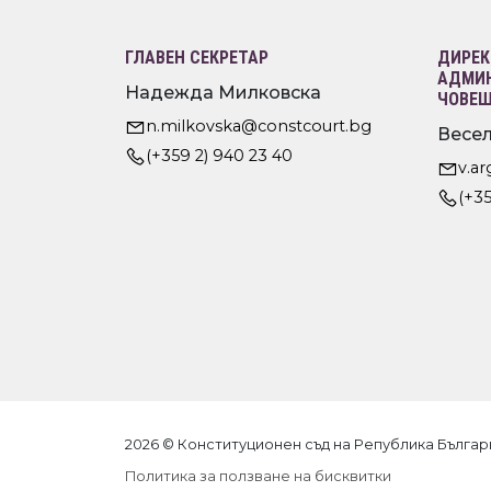
ГЛАВЕН СЕКРЕТАР
ДИРЕК
АДМИН
Надежда Милковска
ЧОВЕШ
n.milkovska@constcourt.bg
Весел
(+359 2) 940 23 40
v.a
(+35
2026 © Конституционен съд на Република Българ
Политика за ползване на бисквитки