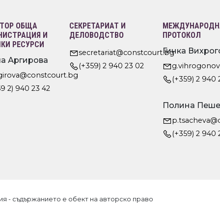
ТОР ОБЩА
СЕКРЕТАРИАТ И
МЕЖДУНАРОДНА
ИСТРАЦИЯ И
ДЕЛОВОДСТВО
ПРОТОКОЛ
КИ РЕСУРСИ
Гинка Вихрог
secretariat@constcourt.bg
а Аргирова
(+359) 2 940 23 02
g.vihrogono
rgirova@constcourt.bg
(+359) 2 940 
9 2) 940 23 42
Полина Пеше
p.tsacheva@
(+359) 2 940 
ия - съдържанието е обект на авторско право