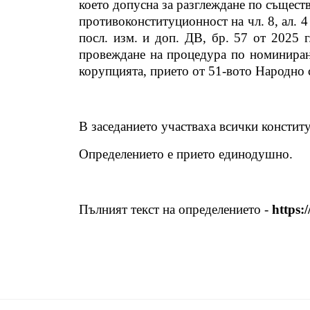
което допусна за разглеждане по същест
противоконституционност на чл. 8, ал. 4 
посл. изм. и доп. ДВ, бр. 57 от 2025 
провеждане на процедура по номиниране
корупцията, прието от 51-вото Народно съ
В заседанието участваха всички констит
Определението е прието единодушно.
Пълният текст на определението -
https: