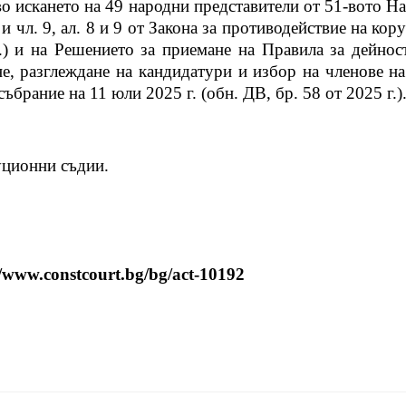
во искането на 49 народни представители от 51-вото Н
и чл. 9, ал. 8 и 9 от Закона за противодействие на кору
г.) и на Решението за приемане на Правила за дейно
, разглеждане на кандидатури и избор на членове на
брание на 11 юли 2025 г. (обн. ДВ, бр. 58 от 2025 г.)
уционни съдии.
//www.constcourt.bg/bg/act-10192