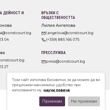
 ДЕЙНОСТ И
ВРЪЗКИ С
ОБЩЕСТВЕНОСТТА
онова
Лилия Ангелова
va@constcourt.bg
l.angelova@constcourt.bg
23 04
(+359) 885 166 075
ва
ПРЕССЛУЖБА
constcourt.bg
press@constcourt.bg
23 27
Този сайт използва бисквитки, за да можем да ви
предложим максимално удобство при
използването му.
научи повече
Приемам
Не приемам