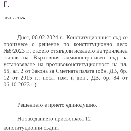
Г.
06-02-2024
Днес,
06
.0
2
.202
4
г., Конституционният съд се
произнесе с решение по конституционно дело
№
8
/202
3
г., с което отхвърли искането на тричленен
състав на Върховния административен съд за
установяване на противоконституционност на чл.
55, ал. 2 от Закона за Сметната палата (обн. ДВ, бр.
12 от 2015 г.; посл. изм. и доп., ДВ, бр. 84 от
06.10.2023 г.).
Решението е прието единодушно.
На заседанието присъстваха 12
конституционни съдии.