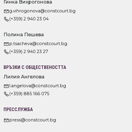
Гинка Вихрогонова
g.vihrogonova@constcourt.bg
(+359) 2 940 23 04
Полина Пешева
p.tsacheva@constcourt.bg
(+359) 2 940 23 27
ВРЪЗКИ С ОБЩЕСТВЕНОСТТА
Лилия Ангелова
l.angelova@constcourt.bg
(+359) 885 166 075
ПРЕССЛУЖБА
press@constcourt.bg