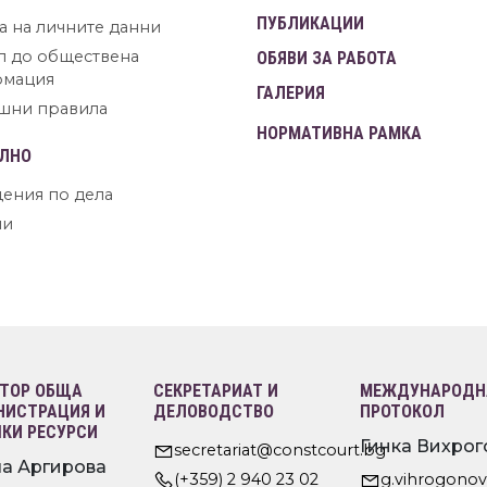
ПУБЛИКАЦИИ
а на личните данни
п до обществена
ОБЯВИ ЗА РАБОТА
рмация
ГАЛЕРИЯ
шни правила
НОРМАТИВНА РАМКА
ЛНО
ения по дела
ни
ТОР ОБЩА
СЕКРЕТАРИАТ И
МЕЖДУНАРОДНА
ИСТРАЦИЯ И
ДЕЛОВОДСТВО
ПРОТОКОЛ
КИ РЕСУРСИ
Гинка Вихрог
secretariat@constcourt.bg
а Аргирова
(+359) 2 940 23 02
g.vihrogono