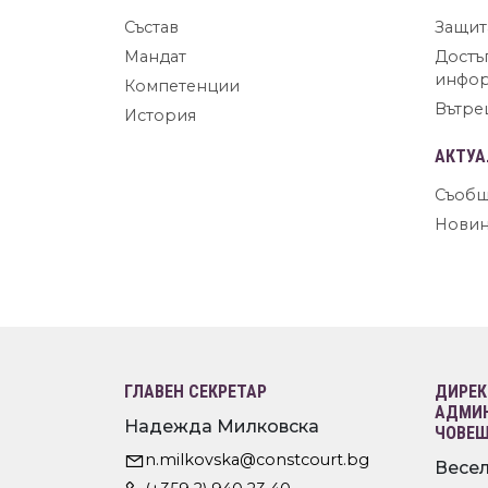
Състав
Защит
Мандат
Достъ
инфо
Компетенции
Вътре
История
АКТУА
Съобщ
Нови
ГЛАВЕН СЕКРЕТАР
ДИРЕК
АДМИН
Надежда Милковска
ЧОВЕШ
n.milkovska@constcourt.bg
Весел