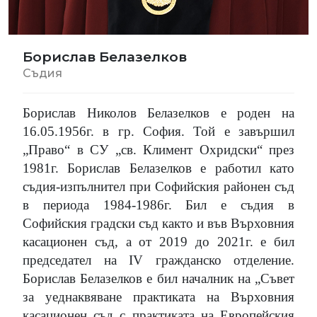
Борислав Белазелков
Съдия
Борислав Николов Белазелков е роден на
16.05.1956г. в гр. София. Той е завършил
„Право“ в СУ „св. Климент Охридски“ през
1981г. Борислав Белазелков е работил като
съдия-изпълнител при Софийския районен съд
в периода 1984-1986г. Бил е съдия в
Софийския градски съд както и във Върховния
касационен съд, а от 2019 до 2021г. е бил
председател на IV гражданско отделение.
Борислав Белазелков е бил началник на „Съвет
за уеднаквяване практиката на Върховния
касационен съд с практиката на Европейския