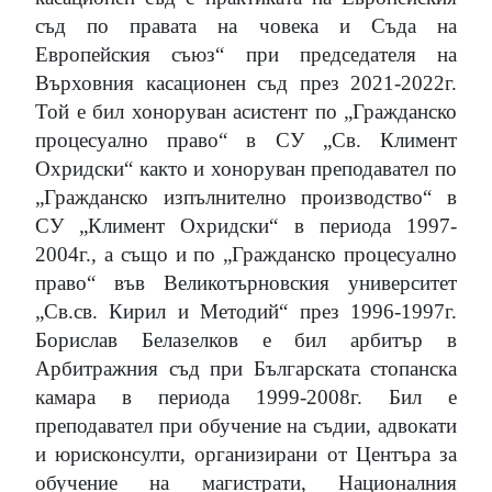
съд по правата на човека и Съда на
Европейския съюз“ при председателя на
Върховния касационен съд през 2021-2022г.
Той е бил хоноруван асистент по „Гражданско
процесуално право“ в СУ „Св. Климент
Охридски“ както и хоноруван преподавател по
„Гражданско изпълнително производство“ в
СУ „Климент Охридски“ в периода 1997-
2004г., а също и по „Гражданско процесуално
право“ във Великотърновския университет
„Св.св. Кирил и Методий“ през 1996-1997г.
Борислав Белазелков е бил арбитър в
Арбитражния съд при Българската стопанска
камара в периода 1999-2008г. Бил е
преподавател при обучение на съдии, адвокати
и юрисконсулти, организирани от Центъра за
обучение на магистрати, Националния