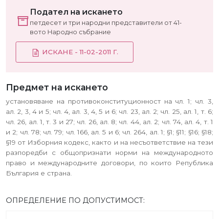
Подател на искането
петдесет и три народни представители от 41-
вото Народно събрание
ИСКАНЕ - 11-02-2011 Г.
Предмет на искането
установяване на противоконституционност на чл. 1; чл. 3,
ал. 2, 3, 4 и 5; чл. 4, ал. 3, 4, 5 и 6; чл. 23, ал. 2; чл. 25, ал. 1, т. 6;
чл. 26, ал. 1, т. 3 и 27; чл. 26, ал. 8; чл. 44, ал. 2; чл. 74, ал. 4, т. 1
и 2; чл. 78; чл. 79; чл. 166, ал. 5 и 6; чл. 264, ал. 1; §1; §11; §16; §18;
§19 от Изборния кодекс, както и на несъответствие на тези
разпоредби с общопризнати норми на международното
право и международните договори, по които Република
България е страна.
ОПРЕДЕЛЕНИЕ ПО ДОПУСТИМОСТ: