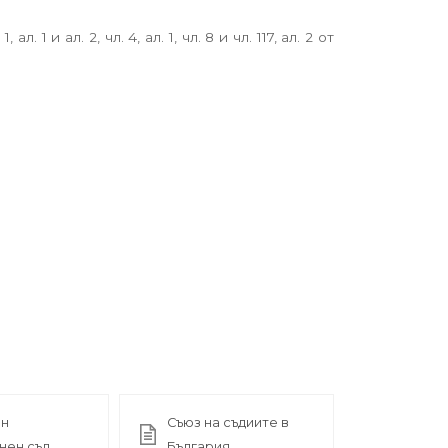
 и ал. 2, чл. 4, ал. 1, чл. 8 и чл. 117, ал. 2 от
ен
Съюз на съдиите в
нен съд
България