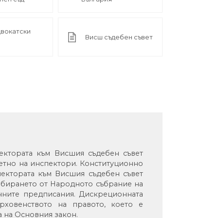
двокатски
Висш съдебен съвет
пектората към Висшия съдебен съвет
ветно на инспектори. Конституционно
ектората към Висшия съдебен съвет
збирането от Народното събрание на
онните предписания. Дискреционната
ховенството на правото, което е
а на Основния закон.