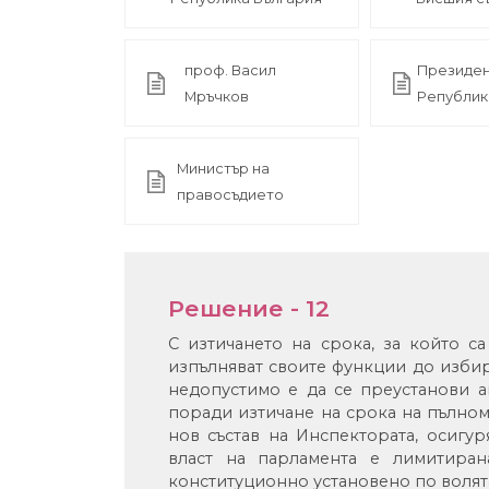
проф. Васил
Президен
Мръчков
Републик
Министър на
правосъдието
Решение - 12
С изтичането на срока, за който с
изпълняват своите функции до избир
недопустимо е да се преустанови 
поради изтичане на срока на пълно
нов състав на Инспектората, осигу
власт на парламента е лимитира
конституционно установено по волята