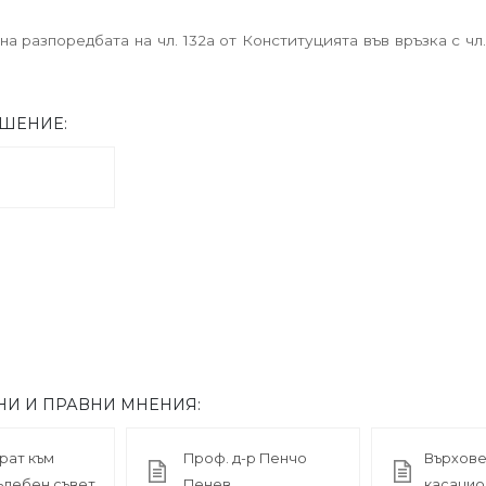
зпоредбата на чл. 132а от Конституцията във връзка с чл. 1, ал. 1
ШЕНИЕ:
НИ И ПРАВНИ МНЕНИЯ:
рат към
Проф. д-р Пенчо
Върхов
ъдебен съвет
Пенев
касацио