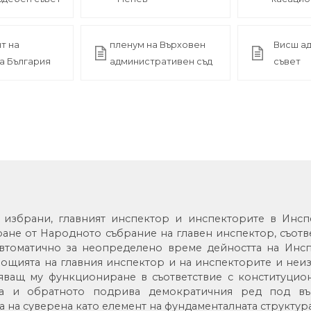
т на
пленум на Върховен
Висш а
а България
административен съд
съвет
а избрани, главният инспектор и инспекторите в Инс
ане от Народното събрание на главен инспектор, съот
автоматично за неопределено време дейността на Инсп
мощията на главния инспектор и на инспекторите и неи
ряващ му функциониране в съответствие с конституци
на и обратното подрива демократичния ред под вър
 на суверена като елемент на фундаменталната структур