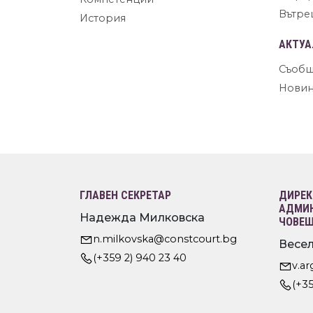
Вътре
История
АКТУА
Съобщ
Нови
ГЛАВЕН СЕКРЕТАР
ДИРЕК
АДМИН
Надежда Милковска
ЧОВЕШ
n.milkovska@constcourt.bg
Весел
(+359 2) 940 23 40
v.a
(+35