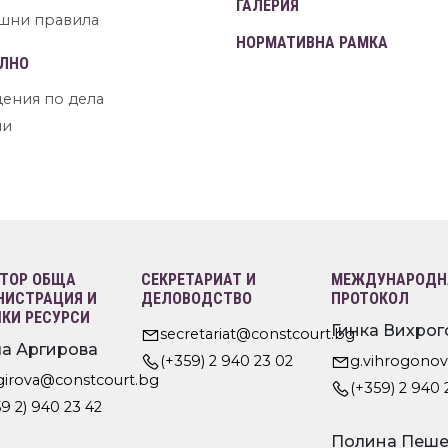
ГАЛЕРИЯ
шни правила
НОРМАТИВНА РАМКА
ЛНО
ения по дела
ни
ТОР ОБЩА
СЕКРЕТАРИАТ И
МЕЖДУНАРОДНА
ИСТРАЦИЯ И
ДЕЛОВОДСТВО
ПРОТОКОЛ
КИ РЕСУРСИ
Гинка Вихрог
secretariat@constcourt.bg
а Аргирова
(+359) 2 940 23 02
g.vihrogono
rgirova@constcourt.bg
(+359) 2 940 
9 2) 940 23 42
Полина Пеше