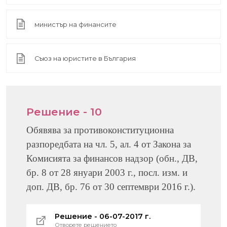
министър на финансите
Съюз на юристите в България
Решение - 10
Обявява за противоконституционна
разпоредбата на чл.
5,
ал.
4
от Закона за
Комисията за финансов надзор (обн., ДВ,
бр.
8
от
28
януари
2003
г., посл. изм. и
доп. ДВ, бр.
76
от
30
септември
2016
г.)
.
Решение - 06-07-2017 г.
Отворете решението