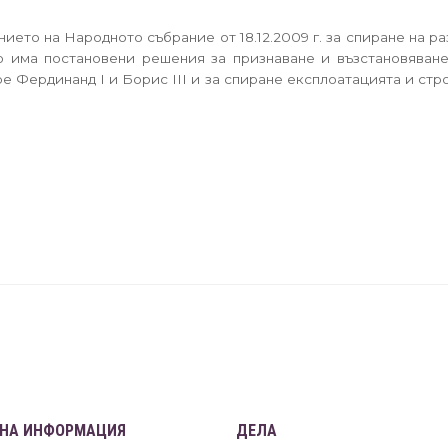
ето на Народното събрание от 18.12.2009 г. за спиране на 
то има постановени решения за признаване и възстановяване
 Фердинанд І и Борис ІІІ и за спиране експлоатацията и стро
НА ИНФОРМАЦИЯ
ДЕЛА