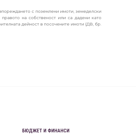
разпореждането с поземлени имоти, земеделски
 правото на собственост или са дадени като
ителната дейност в посочените имоти (ДВ, бр.
БЮДЖЕТ И ФИНАНСИ