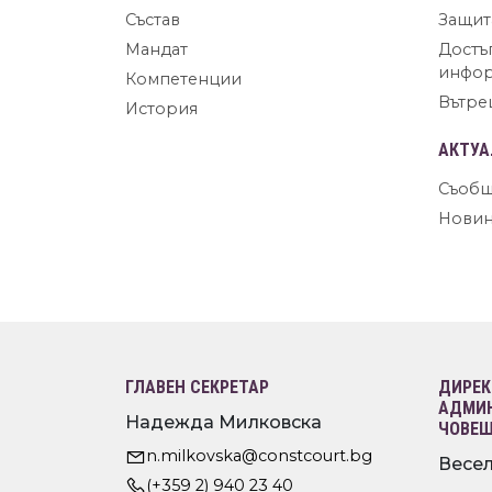
Състав
Защит
Мандат
Достъ
инфо
Компетенции
Вътре
История
АКТУА
Съобщ
Нови
ГЛАВЕН СЕКРЕТАР
ДИРЕК
АДМИН
Надежда Милковска
ЧОВЕШ
n.milkovska@constcourt.bg
Весел
(+359 2) 940 23 40