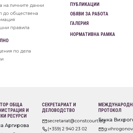
ПУБЛИКАЦИИ
а на личните данни
п до обществена
ОБЯВИ ЗА РАБОТА
рмация
ГАЛЕРИЯ
шни правила
НОРМАТИВНА РАМКА
ЛНО
ения по дела
ни
ТОР ОБЩА
СЕКРЕТАРИАТ И
МЕЖДУНАРОДНА
ИСТРАЦИЯ И
ДЕЛОВОДСТВО
ПРОТОКОЛ
КИ РЕСУРСИ
Гинка Вихрог
secretariat@constcourt.bg
а Аргирова
(+359) 2 940 23 02
g.vihrogono