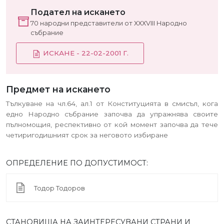
Подател на искането
70 народни представители от ХХХVІІІ Народно
събрание
ИСКАНЕ - 22-02-2001 Г.
Предмет на искането
Тълкуване на чл.64, ал.1 от Конституцията в смисъл, кога
едно Народно събрание започва да упражнява своите
пълномощия, респективно от кой момент започва да тече
четиригодишният срок за неговото избиране
ОПРЕДЕЛЕНИЕ ПО ДОПУСТИМОСТ:
Тодор Тодоров
СТАНОВИЩА НА ЗАИНТЕРЕСУВАНИ СТРАНИ И