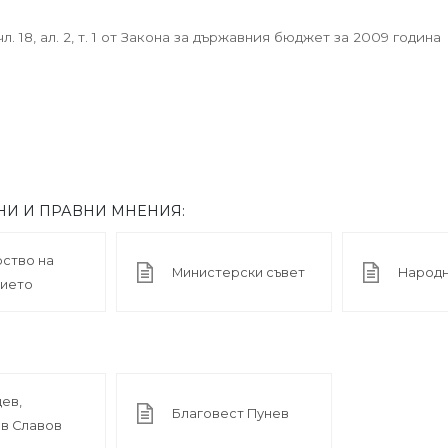
 18, ал. 2, т. 1 от Закона за държавния бюджет за 2009 година
НИ И ПРАВНИ МНЕНИЯ:
ство на
Министерски съвет
Народн
дието
цев,
Благовест Пунев
в Славов