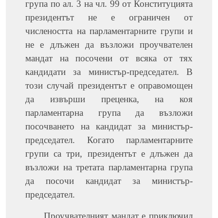
група по ал. 3 на чл. 99 от Конституцията
президентът не е ограничен от
числеността на парламентарните групи и
не е длъжен да възложи проучвателен
мандат на посочени от всяка от тях
кандидати за министър-председател. В
този случай президентът е оправомощен
да извърши преценка, на коя
парламентарна група да възложи
посочването на кандидат за министър-
председател. Когато парламентарните
групи са три, президентът е длъжен да
възложи на третата парламентарна група
да посочи кандидат за министър-
председател.
Проучвателният мандат е приключил