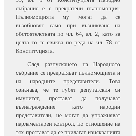
събрание е с прекратени пълномощия.
Пълномощията му могат да се
възобновят само при възникване на
обстоятелствата по чл. 64, ал. 2, като за
целта то се свиква по реда на чл. 78 от
Конституцията.
След разпускането на Народното
събрание се прекратяват пълномощията и
на народните представители. Това
означава, че те губят депутатския си
имунитет, престават да получават
възнаграждение като народни
представители, не могат да упражняват
парламентарен контрол, по отношение на
тях престават да се прилагат изискванията